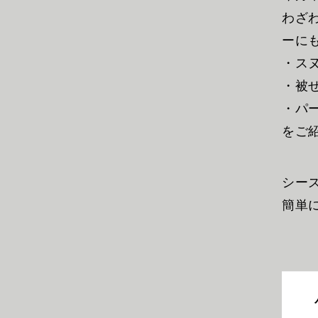
わざ
ーに
・ス
・被
・パ
をご
シー
簡単