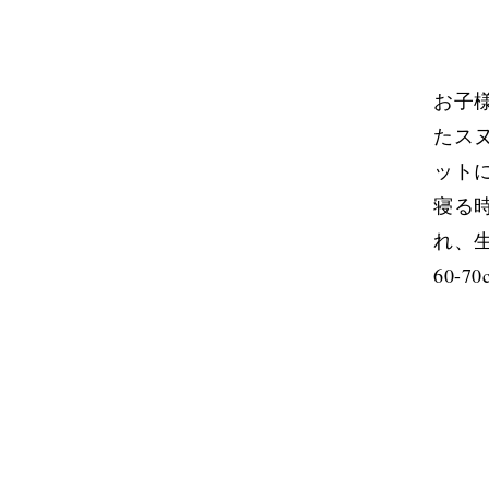
お子
たス
ット
寝る
れ、
60-7