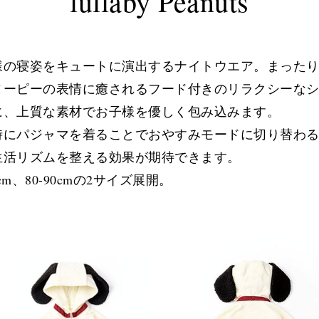
lullaby Peanuts
様の寝姿をキュートに演出するナイトウエア。まった
ヌーピーの表情に癒されるフード付きのリラクシーな
に、上質な素材でお子様を優しく包み込みます。
時にパジャマを着ることでおやすみモードに切り替わ
生活リズムを整える効果が期待できます。
0cm、80-90cmの2サイズ展開。