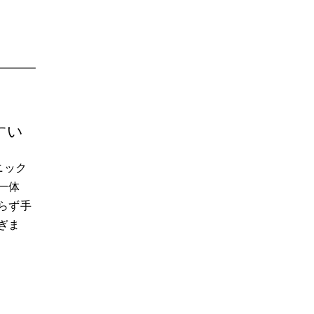
すい
ニック
一体
らず手
ぎま