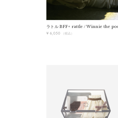
ラトル
BFF+ rattle / Winnie the p
¥ 6,050
（税込）