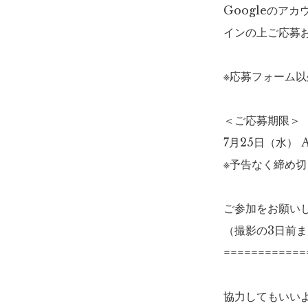
Googleのア
インの上ご応募
※応募フォーム
＜ご応募期限＞
7月25日（水） A
※予告なく締め
ご参加をお願い
（撮影の3日前
============
協力してもいい