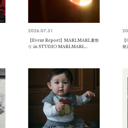
2026.07.31
20
y
【Event Report】MARLMARL夏祭
【
り in STUDIO MARLMARL
発
SHIBAKOEN