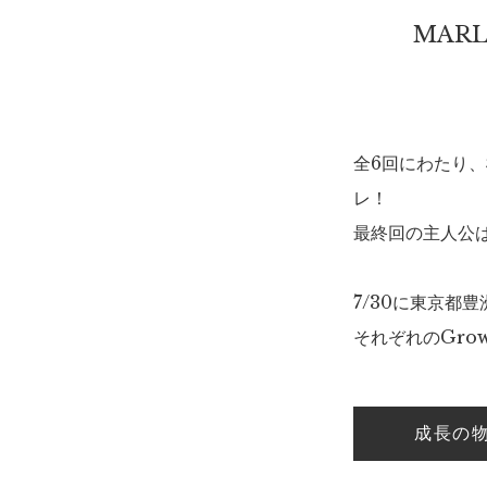
MAR
全6回にわたり、
レ！
最終回の主人公は
7/30に東京都
それぞれのGrow
成長の