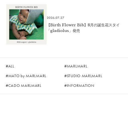
2026.07.27
【Birth Flower Bib】8月の誕生花スタイ
「gladiolus」発売
ALL
MARLMARL
MATO by MARLMARL
STUDIO MARLMARL
CADO MARLMARL
INFORMATION