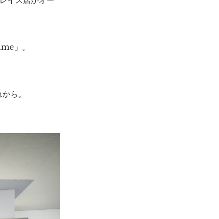
プレイス店がオー
ime」。
れから。