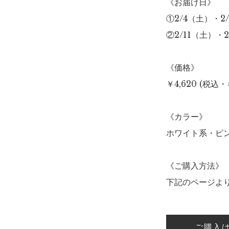
《お届け日》
①2/4（土）・
②2/11（土）・
《価格》
￥4,620 (税
《カラー》
ホワイト系・ピ
《ご購入方法》
下記のページよ
ご購入