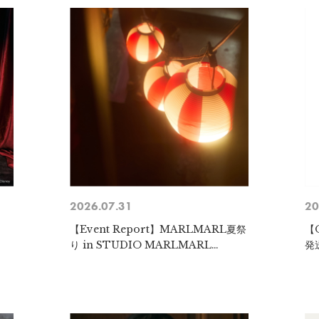
2026.07.31
20
y
【Event Report】MARLMARL夏祭
【
り in STUDIO MARLMARL
発
SHIBAKOEN