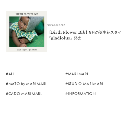
2026.07.27
【Birth Flower Bib】8月の誕生花スタイ
「gladiolus」発売
ALL
MARLMARL
MATO by MARLMARL
STUDIO MARLMARL
CADO MARLMARL
INFORMATION