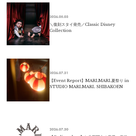
2026.08.03
＼復刻スタイ発売／Classic Disney
Collection
2026.07.31
【Event Report】MARLMARL夏祭り in
STUDIO MARLMARL SHIBAKOEN
2026.07.30