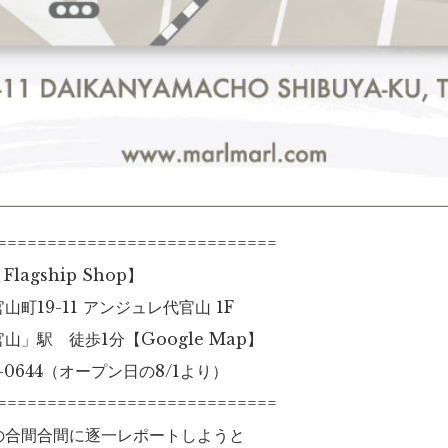
============================
lagship Shop】
町19-11 アンジュレ代官山 1F
官山」駅 徒歩1分【
Google Map
】
9-0644（オープン日の8/1より）
============================
の合間合間に逐一レポートしようと