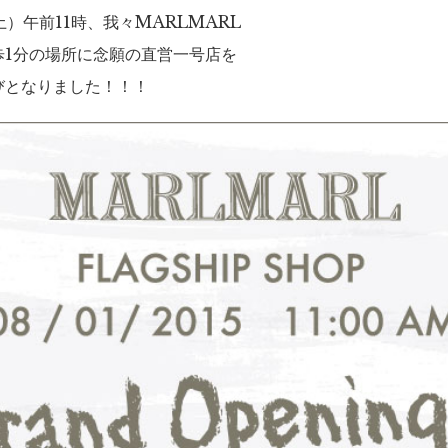
土）午前11時、我々MARLMARL
歩1分の場所に念願の直営一号店を
びとなりました！！！