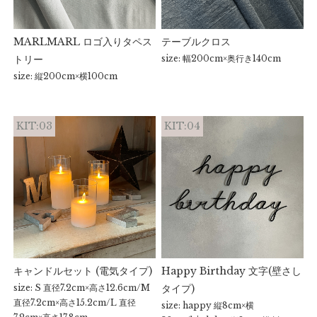
MARLMARL ロゴ入りタペス
テーブルクロス
トリー
size: 幅200cm×奥行き140cm
size: 縦200cm×横100cm
KIT:03
KIT:04
キャンドルセット (電気タイプ)
Happy Birthday 文字(壁さし
size: S 直径7.2cm×高さ12.6cm/M
タイプ)
直径7.2cm×高さ15.2cm/L 直径
size: happy 縦8cm×横