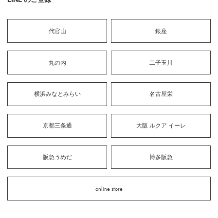
代官山
銀座
丸の内
二子玉川
横浜みなとみらい
名古屋栄
京都三条通
大阪 ルクア イーレ
阪急うめだ
博多阪急
online store