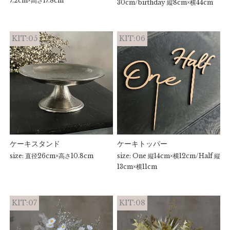
7.2cm×高さ17.8cm
30cm/birthday 縦8cm×横44cm
KIT:05
KIT:06
ケーキスタンド
ケーキトッパー
size: 直径26cm×高さ10.8cm
size: One 縦14cm×横12cm/Half 縦
13cm×横11cm
KIT:07
KIT:08