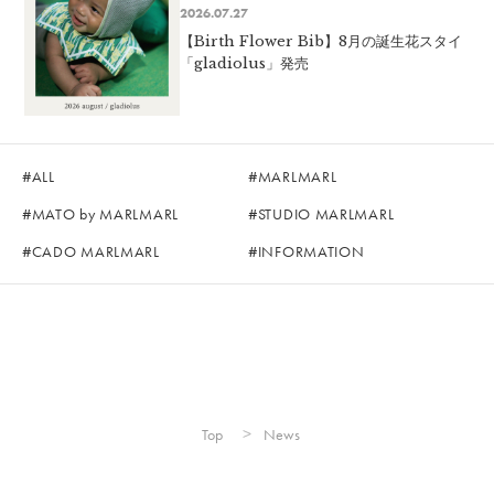
2026.07.27
【Birth Flower Bib】8月の誕生花スタイ
「gladiolus」発売
ALL
MARLMARL
MATO by MARLMARL
STUDIO MARLMARL
CADO MARLMARL
INFORMATION
Top
News