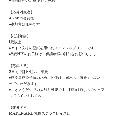
●各時間枠の定員 おひと家族
【応募対象者】
&You本会員様
●参加費は無料です
【推奨年齢】
1歳以上
●アイヌ文様の型紙を用いたステンシルプリントです。
●2歳以下のお子様は、保護者様の補助をお願いします
【募集人数】
2日間で計10組のご家族
●感染症感染予防のため、同伴は「同居のご家族」のみとさ
せていただきます
●ごきょうだいでの参加も可能です。1家族1扉なのでシェア
してペイントしてね！
【開催場所】
MARLMARL 札幌ステラプレイス店