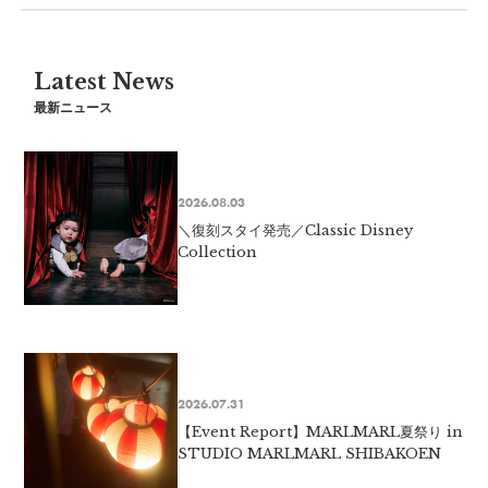
Latest News
最新ニュース
2026.08.03
＼復刻スタイ発売／Classic Disney
Collection
2026.07.31
【Event Report】MARLMARL夏祭り in
STUDIO MARLMARL SHIBAKOEN