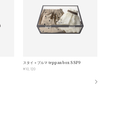
スタイ＋ブルマ
teppan box SSP9
スタイ＋チュ
¥
10,120
¥
14,080