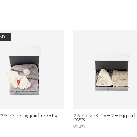
NLY
ブランケット
teppan box FAU5
スタイ＋レッグウォーマー
teppan b
OWI5
¥
8,470