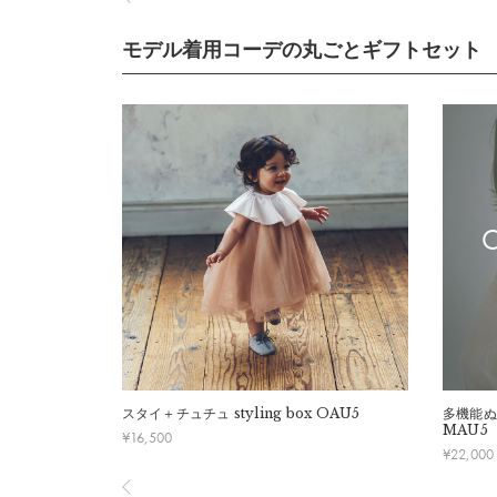
モデル着用コーデの丸ごとギフトセット
スタイ＋チュチュ
styling box OAU5
多機能ぬ
MAU5
¥
16,500
¥
22,000