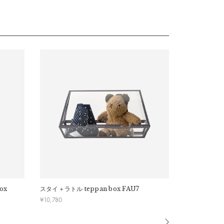
ox
スタイ＋ラトル
teppan box FAU7
スタイ＋オー
ル
teppan b
¥
10,780
¥
16,500