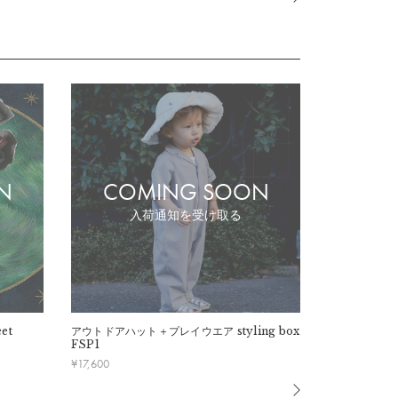
N
COMING SOON
CO
入荷通知を受け取る
et
アウトドアハット＋プレイウエア
styling box
アウトドアハ
FSP1
FSP5
¥
17,600
¥
18,700