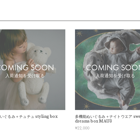
COMING SOON
COMING SOO
入荷通知を受け取る
入荷通知を受け取る
いぐるみ＋チュチュ
styling box
多機能ぬいぐるみ＋ナイトウエア
swe
dreams box MAU3
¥
22,000