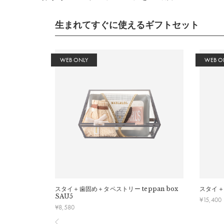
生まれてすぐに使えるギフトセット
WEB ONLY
WEB O
スタイ＋歯固め＋タペストリー
teppan box
スタイ＋
SAU5
¥
15,400
¥
8,580