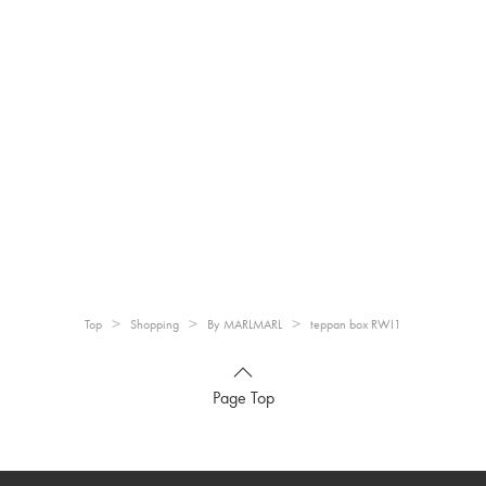
Top
Shopping
By MARLMARL
teppan box RWI1
Page Top