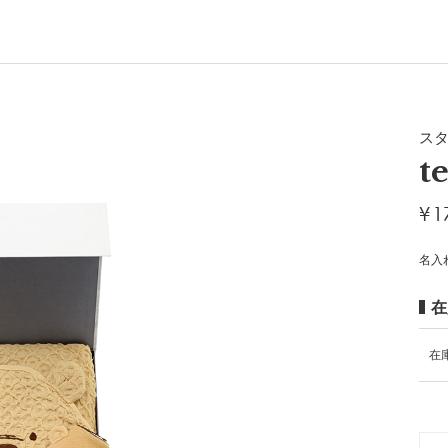
ス
t
¥
1
名入
在
在