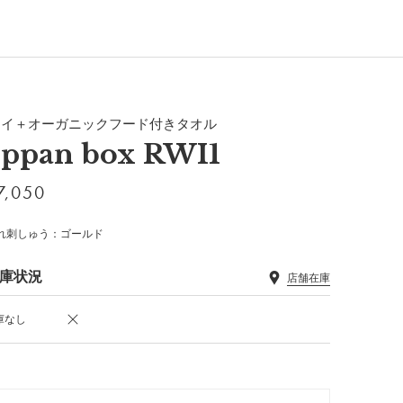
タイ＋オーガニックフード付きタオル
eppan box RWI1
7,050
れ刺しゅう：ゴールド
庫状況
店舗在庫
庫なし