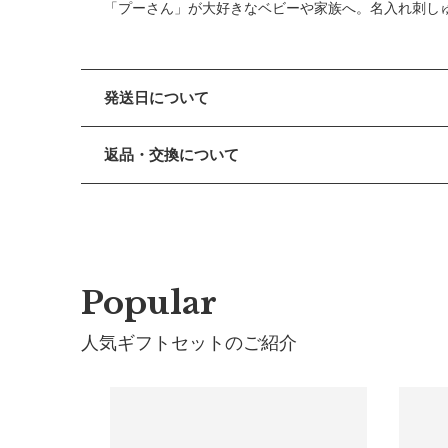
「プーさん」が大好きなベビーや家族へ。名入れ刺し
発送日について
■ 出荷について
返品・交換について
午前9時までのご注文は、【営業日から当日】の発送
午前9時以降のご注文は、【翌営業日】の発送となり
■ 返品・交換について
返品・交換をご希望される場合、商品到着より30日以
■ ご注意
・土日祝日および当社長期休業日（年末年始・ゴール
■ お客様都合による返品・交換
だきます。
交換の際の往復の送料及び代引手数料は、お客様のご
・ご注文内容に確認すべき内容がある場合については
Popular
■ 初期不良・商品間違いによる返品・交換
人気ギフトセットのご紹介
早急に対応させていただきます。交換の際の往復の手
■ ご注意
・初期不良、商品間違いなどによる返品の場合でも、
・お客様のイメージ違いによる返品は受け付けしかね