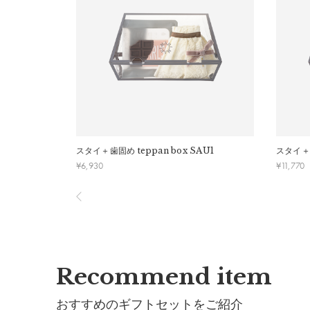
・刺しゅうを入れた商品、ラッピング商材は、返品・
・ご不明点などございましたらお気軽にお問い合わせ
スタイ＋歯固め
teppan box SAU1
スタイ＋
¥
6,930
¥
11,770
Recommend item
おすすめのギフトセットをご紹介