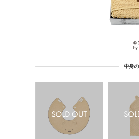
中身
SOLD OUT
SOL