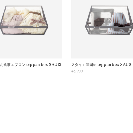
交換はできかねますのでご了承お願いします。
ください。
お食事エプロン
teppan box SAU13
スタイ＋歯固め
teppan box SAU2
¥
6,930