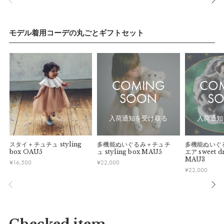
モデル着用コーデの丸ごとギフトセット
COMING
CO
SOON
S
入荷通知を受け取る
入荷通知
スタイ＋チュチュ
styling
多機能ぬいぐるみ＋チュチ
多機能ぬいぐ
box OAU5
ュ
styling box MAU5
エア
sweet d
MAU3
¥
16,500
¥
22,000
¥
22,000