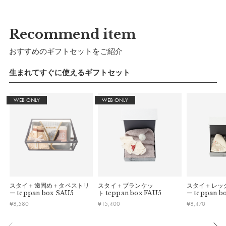
ーク・お盆等）は出荷業務とお問い合わせ対応がお休みとな
る場合があります。営業開始日から順次ご対応させていただ
きます。
Recommend item
・ご注文内容に確認すべき内容がある場合については発送日が
遅れる可能性があるため、あらかじめご了承ください。
おすすめのギフトセットをご紹介
生まれてすぐに使えるギフトセット
WEB ONLY
WEB ONLY
スタイ＋歯固め＋タペストリ
スタイ＋ブランケッ
スタイ＋レッ
ー
teppan box SAU5
ト
teppan box FAU5
ー
teppan b
¥
8,580
¥
15,400
¥
8,470