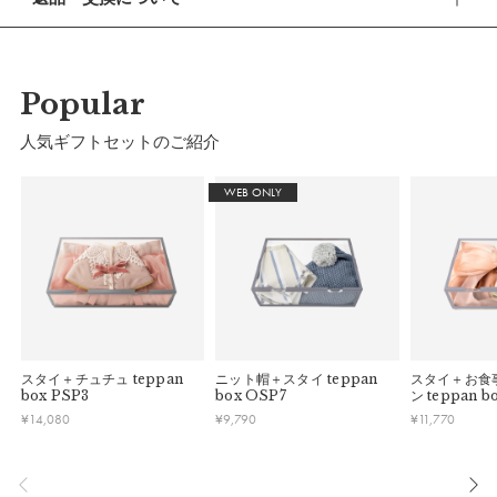
休業期間 2026年8月13日(木・祝) 〜 16日(日)
■ 返品・交換について
【ご注文について】
返品・交換をご希望される場合、商品到着より30日以内に必
休業期間中もオンラインショップでのご注文は24時間承って
ずご連絡ください。
Popular
おります。
■ お客様都合による返品・交換
人気ギフトセットのご紹介
【お問い合わせ・発送の再開について】
交換の際の往復の送料及び代引手数料は、お客様のご負担とな
休業中にいただいたお問い合わせやご注文につきましては、翌
ります。
WEB ONLY
営業日より順次対応させていただきます。
連休明けは混雑が予想されるため、通常よりお届けにお時間を
■ 初期不良・商品間違いによる返品・交換
いただく場合がございます。あらかじめご了承ください。
早急に対応させていただきます。交換の際の往復の手数料は、
弊社で負担いたします。
※ 夏季休業のご案内
■ ご注意
■ 出荷について
・初期不良、商品間違いなどによる返品の場合でも、長期経過
午前9時までのご注文は、【営業日から当日】の発送となりま
している場合お断りさせていただきます。
スタイ＋チュチュ
teppan
ニット帽＋スタイ
teppan
スタイ＋お食
す。
box PSP3
box OSP7
ン
teppan b
・お客様のイメージ違いによる返品は受け付けしかねます。
午前9時以降のご注文は、【翌営業日】の発送となります。
¥
14,080
¥
9,790
¥
11,770
・刺しゅうを入れた商品、ラッピング商材は、返品・交換はで
きかねますのでご了承お願いします。
■ ご注意
・ご不明点などございましたらお気軽にお問い合わせくださ
・土日祝日および当社長期休業日（年末年始・ゴールデンウィ
い。