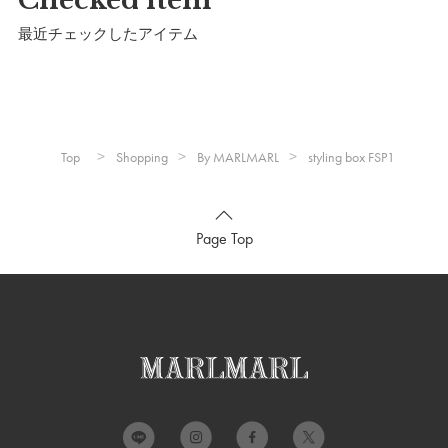
Checked item
最近チェックしたアイテム
Top
Shopping
By MARLMARL
styling box FSP1
Page Top