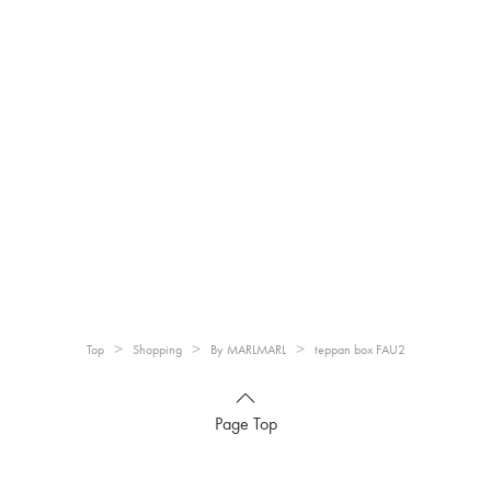
Top
Shopping
By MARLMARL
teppan box FAU2
Page Top