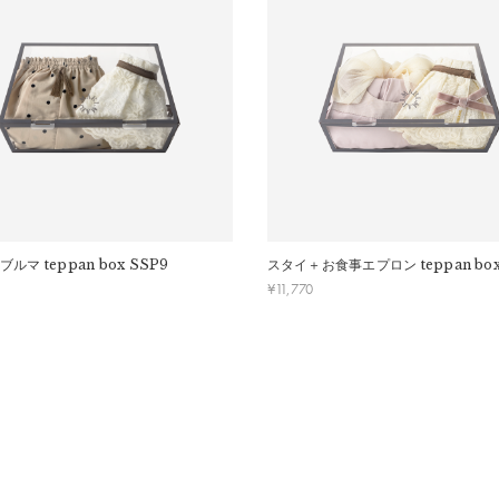
ます。
ます。
交換はできかねますのでご了承お願いします。
ください。
デンウィーク・お盆等）は出荷業務とお問い合わせ対応がお休みとなる
発送日が遅れる可能性があるため、あらかじめご了承ください。
ブルマ
teppan box SSP9
スタイ＋お食事エプロン
teppan bo
¥
11,770