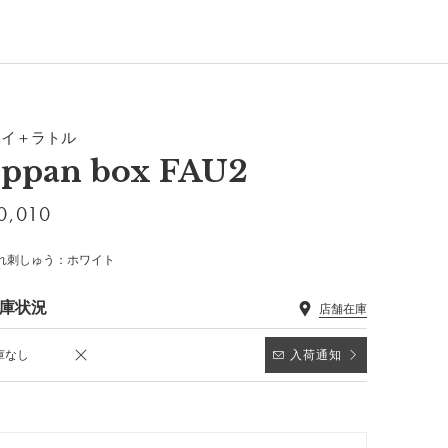
タイ＋ラトル
eppan box FAU2
0,010
れ刺しゅう：ホワイト
庫状況
店舗在庫
庫なし
入荷通知