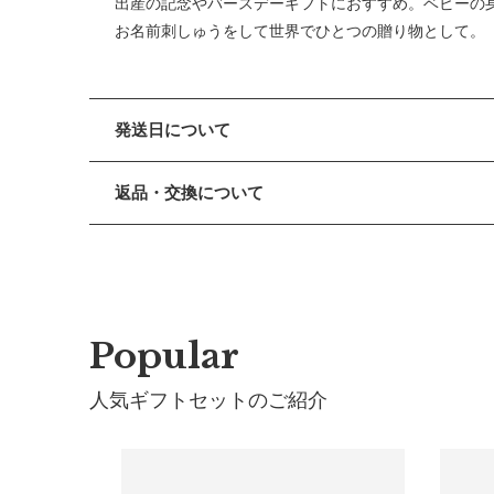
出産の記念やバースデーギフトにおすすめ。ベビーの
お名前刺しゅうをして世界でひとつの贈り物として。
発送日について
■ お盆期間中の営業・発送について
返品・交換について
休業期間 2026年8月13日(木) 〜 16日(日)
■ 返品・交換について
【ご注文について】
返品・交換をご希望される場合、商品到着より30日以
休業期間中もオンラインショップでのご注文は24時間
■ お客様都合による返品・交換
【お問い合わせ・発送の再開について】
交換の際の往復の送料及び代引手数料は、お客様のご
Popular
休業中にいただいたお問い合わせやご注文につきまし
連休明けは混雑が予想されるため、通常よりお届けに
■ 初期不良・商品間違いによる返品・交換
人気ギフトセットのご紹介
早急に対応させていただきます。交換の際の往復の手
※ 夏季休業のご案内
■ ご注意
■ 出荷について
・初期不良、商品間違いなどによる返品の場合でも、
午前9時までのご注文は、【営業日から当日】の発送