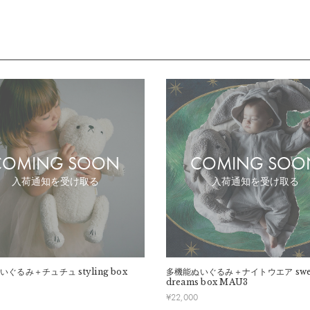
COMING SOON
COMING SOO
入荷通知を受け取る
入荷通知を受け取る
いぐるみ＋チュチュ
styling box
多機能ぬいぐるみ＋ナイトウエア
swe
dreams box MAU3
¥
22,000