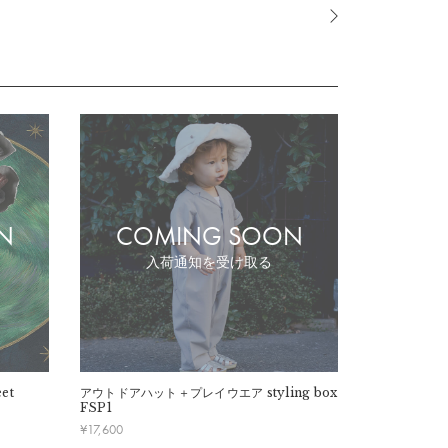
N
COMING SOON
CO
入荷通知を受け取る
et
アウトドアハット＋プレイウエア
styling box
アウトドアハ
FSP1
FSP5
¥
17,600
¥
18,700