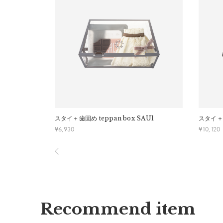
・お客様のイメージ違いによる返品は受け付けしかね
午前9時以降のご注文は、【翌営業日】の発送となり
・刺しゅうを入れた商品、ラッピング商材は、返品・
■ ご注意
・ご不明点などございましたらお気軽にお問い合わせ
・土日祝日および当社長期休業日（年末年始・ゴール
だきます。
・ご注文内容に確認すべき内容がある場合については
スタイ＋歯固め
teppan box SAU1
スタイ＋
¥
6,930
¥
10,120
Recommend item