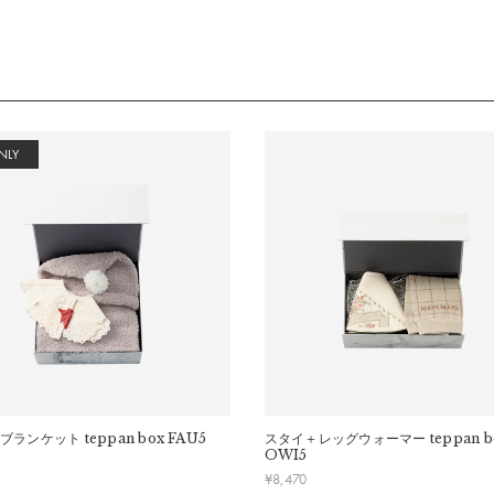
NLY
ブランケット
teppan box FAU5
スタイ＋レッグウォーマー
teppan b
OWI5
¥
8,470