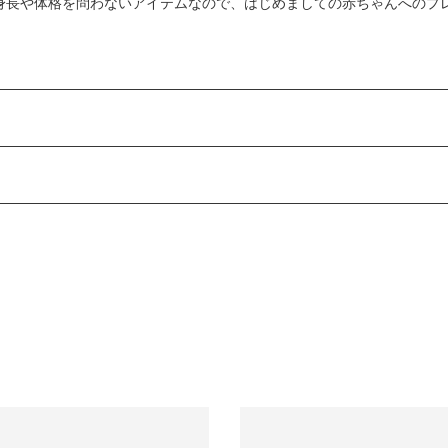
身長や体格を問わないアイテムなので、はじめましての赤ちゃんへのプ
内に必ずご連絡ください。
承っております。
負担となります。
ては、翌営業日より順次対応させていただきます。
お時間をいただく場合がございます。あらかじめご了承ください。
数料は、弊社で負担いたします。
長期経過している場合お断りさせていただきます。
となります。