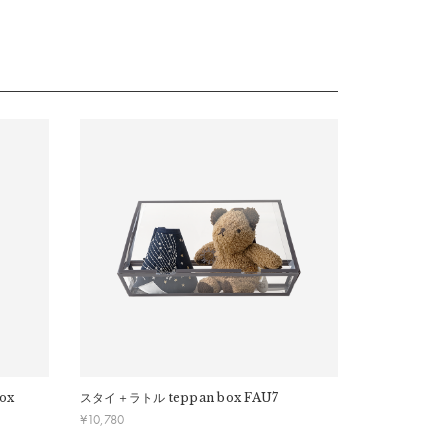
ox
スタイ＋ラトル
teppan box FAU7
スタイ＋オー
ル
teppan b
¥
10,780
¥
16,500