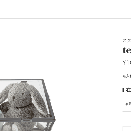
ス
t
¥
1
名入
在
在