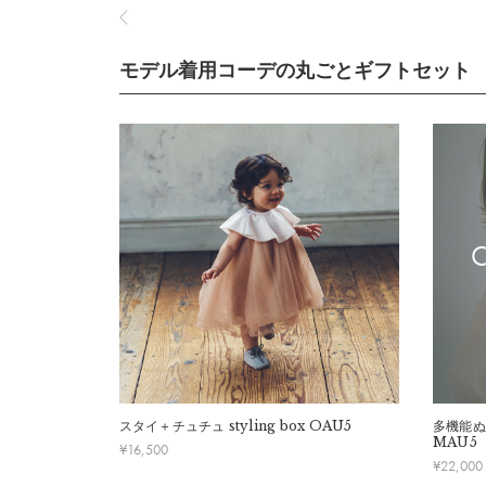
モデル着用コーデの丸ごとギフトセット
スタイ＋チュチュ
styling box OAU5
多機能ぬ
MAU5
¥
16,500
¥
22,000