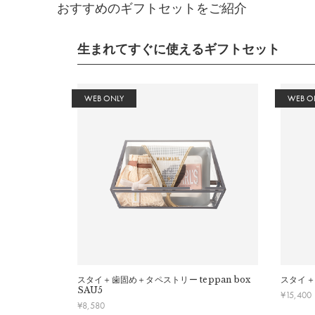
おすすめのギフトセットをご紹介
生まれてすぐに使えるギフトセット
WEB ONLY
WEB O
スタイ＋歯固め＋タペストリー
teppan box
スタイ＋
SAU5
¥
15,400
¥
8,580