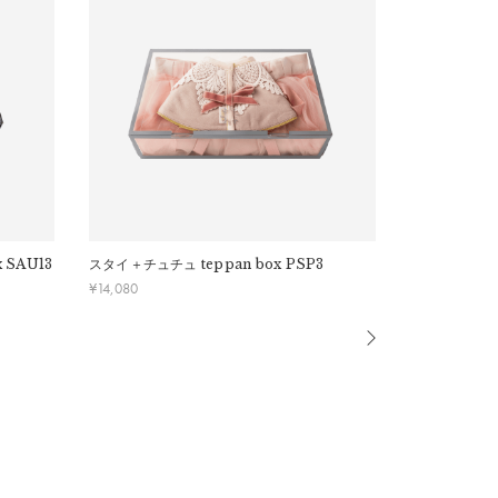
場合があります。営業開始日から順次ご対応させていた
x SAU13
スタイ＋チュチュ
teppan box PSP3
スタイ＋歯固
¥
14,080
¥
6,930