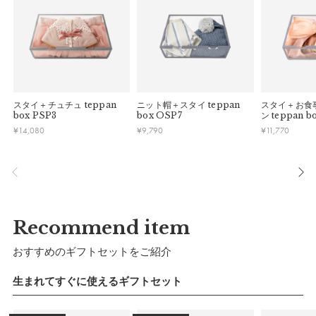
・ご注文内容に確認すべき内容がある場合については発送日が
■ 初期不良・商品間違いによる返品・交換
遅れる可能性があるため、あらかじめご了承ください。
早急に対応させていただきます。交換の際の往復の手数料は、
弊社で負担いたします。
■ ご注意
・初期不良、商品間違いなどによる返品の場合でも、長期経過
している場合お断りさせていただきます。
スタイ＋チュチュ
teppan
ニット帽＋スタイ
teppan
スタイ＋お食
box PSP3
box OSP7
ン
teppan b
・お客様のイメージ違いによる返品は受け付けしかねます。
¥
14,080
¥
9,790
¥
11,770
・刺しゅうを入れた商品、ラッピング商材は、返品・交換はで
きかねますのでご了承お願いします。
・ご不明点などございましたらお気軽にお問い合わせくださ
い。
Recommend item
おすすめのギフトセットをご紹介
生まれてすぐに使えるギフトセット