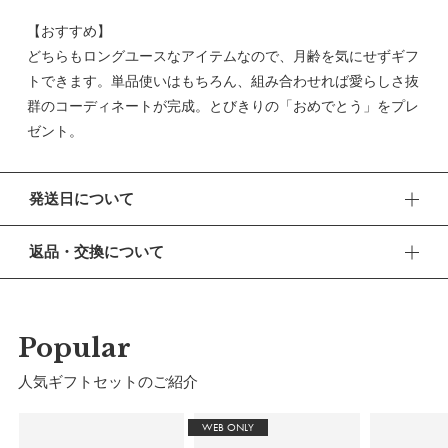
【おすすめ】
どちらもロングユースなアイテムなので、月齢を気にせずギフ
トできます。単品使いはもちろん、組み合わせれば愛らしさ抜
群のコーディネートが完成。とびきりの「おめでとう」をプレ
ゼント。
発送日について
■ 出荷について
返品・交換について
午前9時までのご注文は、【営業日から当日】の発送となりま
す。
■ 返品・交換について
午前9時以降のご注文は、【翌営業日】の発送となります。
返品・交換をご希望される場合、商品到着より30日以内に必
ずご連絡ください。
Popular
■ ご注意
・土日祝日および当社長期休業日（年末年始・ゴールデンウィ
■ お客様都合による返品・交換
人気ギフトセットのご紹介
ーク・お盆等）は出荷業務とお問い合わせ対応がお休みとな
交換の際の往復の送料及び代引手数料は、お客様のご負担とな
る場合があります。営業開始日から順次ご対応させていただ
ります。
WEB ONLY
きます。