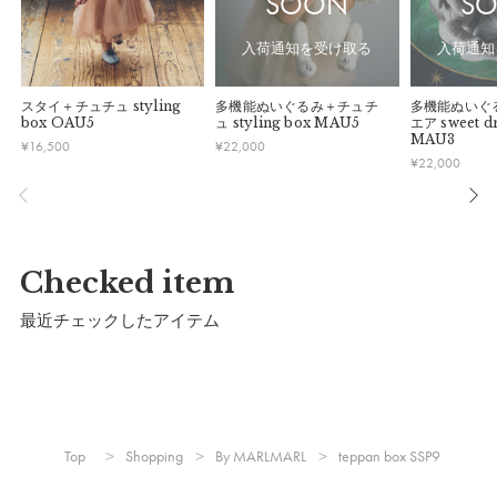
SOON
S
入荷通知を受け取る
入荷通知
スタイ＋チュチュ
styling
多機能ぬいぐるみ＋チュチ
多機能ぬいぐ
box OAU5
ュ
styling box MAU5
エア
sweet d
MAU3
¥
16,500
¥
22,000
¥
22,000
Checked item
最近チェックしたアイテム
Top
Shopping
By MARLMARL
teppan box SSP9