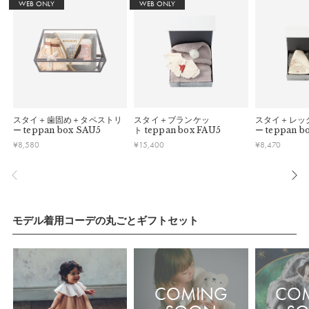
WEB ONLY
WEB ONLY
スタイ＋歯固め＋タペストリ
スタイ＋ブランケッ
スタイ＋レッ
ー
teppan box SAU5
ト
teppan box FAU5
ー
teppan b
¥
8,580
¥
15,400
¥
8,470
モデル着用コーデの丸ごとギフトセット
COMING
CO