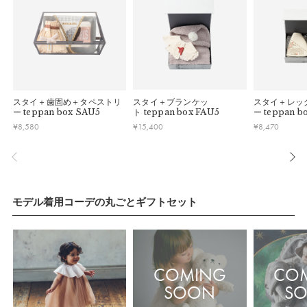
スタイ＋歯固め＋タペストリ
スタイ＋ブランケッ
スタイ＋レッ
ー
teppan box SAU5
ト
teppan box FAU5
ー
teppan b
¥
8,580
¥
15,400
¥
8,470
モデル着用コーデの丸ごとギフトセット
COMING
CO
SOON
S