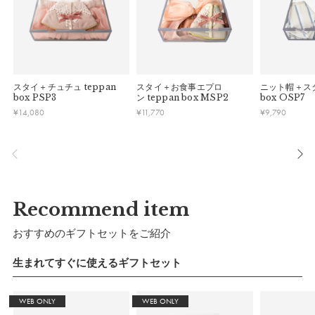
遅れる可能性があるため、あらかじめご了承ください。
早急に対応させていただきます。交換の際の往復の手数料は、
弊社で負担いたします。
■ ご注意
・初期不良、商品間違いなどによる返品の場合でも、長期経過
している場合お断りさせていただきます。
スタイ＋チュチュ
teppan
スタイ＋お食事エプロ
ニット帽＋ス
box PSP3
ン
teppan box MSP2
box OSP7
・お客様のイメージ違いによる返品は受け付けしかねます。
¥
14,080
¥
11,770
¥
9,790
・刺しゅうを入れた商品、ラッピング商材は、返品・交換はで
きかねますのでご了承お願いします。
・ご不明点などございましたらお気軽にお問い合わせくださ
い。
Recommend item
おすすめのギフトセットをご紹介
生まれてすぐに使えるギフトセット
WEB ONLY
WEB ONLY