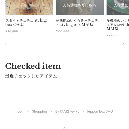
入荷通知を受け取る
入荷通知
スタイ＋チュチュ
styling
多機能ぬいぐるみ＋チュチ
多機能ぬいぐ
box OAU5
ュ
styling box MAU5
エア
sweet d
MAU3
¥
16,500
¥
22,000
¥
22,000
Checked item
最近チェックしたアイテム
Top
Shopping
By MARLMARL
teppan box SAU1