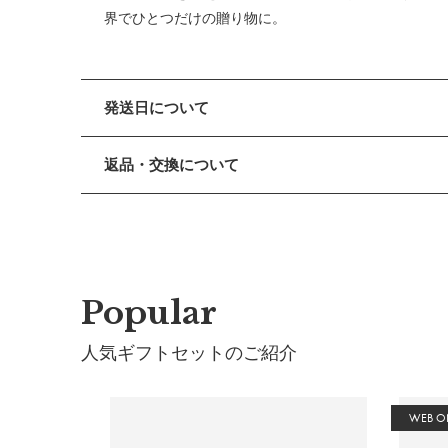
界でひとつだけの贈り物に。
発送日について
■ 出荷について
返品・交換について
午前9時までのご注文は、【営業日から当日】の発送
午前9時以降のご注文は、【翌営業日】の発送となり
■ 返品・交換について
返品・交換をご希望される場合、商品到着より30日以
■ ご注意
・土日祝日および当社長期休業日（年末年始・ゴール
■ お客様都合による返品・交換
だきます。
交換の際の往復の送料及び代引手数料は、お客様のご
・ご注文内容に確認すべき内容がある場合については
Popular
■ 初期不良・商品間違いによる返品・交換
人気ギフトセットのご紹介
早急に対応させていただきます。交換の際の往復の手
■ ご注意
WEB O
・初期不良、商品間違いなどによる返品の場合でも、
・お客様のイメージ違いによる返品は受け付けしかね