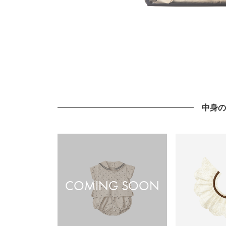
中身
COMING SOON