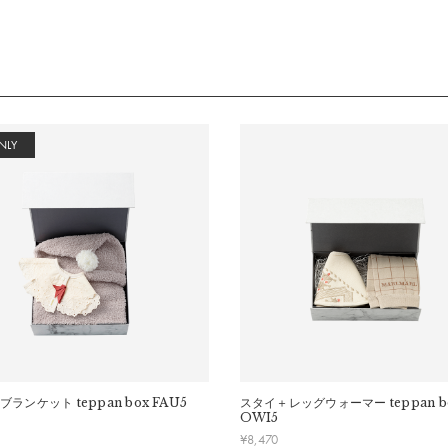
NLY
ブランケット
teppan box FAU5
スタイ＋レッグウォーマー
teppan b
OWI5
¥
8,470