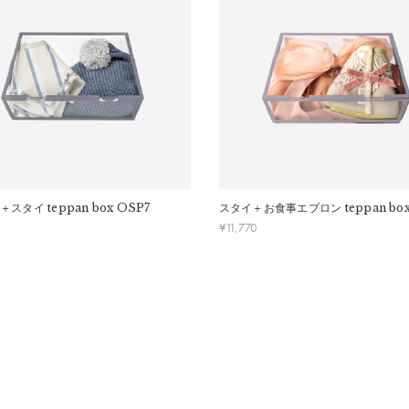
交換はできかねますのでご了承お願いします。
ください。
＋スタイ
teppan box OSP7
スタイ＋お食事エプロン
teppan bo
¥
11,770