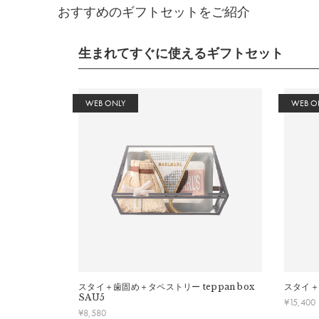
おすすめのギフトセットをご紹介
生まれてすぐに使えるギフトセット
WEB ONLY
WEB O
スタイ＋歯固め＋タペストリー
teppan box
スタイ＋
SAU5
¥
15,400
¥
8,580