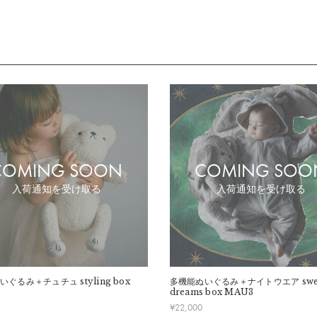
COMING SOON
COMING SOO
入荷通知を受け取る
入荷通知を受け取る
いぐるみ＋チュチュ
styling box
多機能ぬいぐるみ＋ナイトウエア
swe
dreams box MAU3
¥
22,000