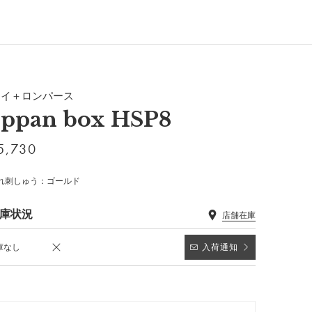
タイ＋ロンパース
eppan box HSP8
5,730
れ刺しゅう：ゴールド
庫状況
店舗在庫
庫なし
入荷通知