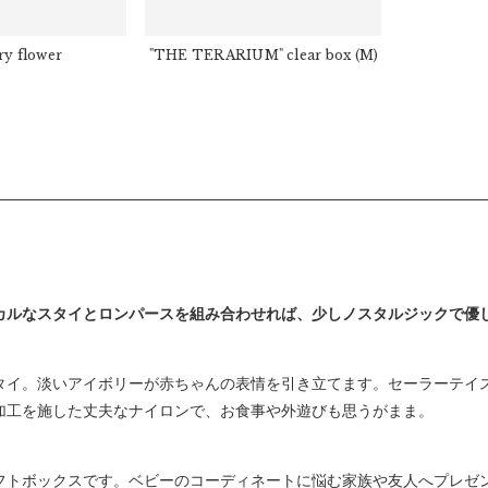
ry flower
"THE TERARIUM" clear box
(M)
カルなスタイとロンパースを組み合わせれば、少しノスタルジックで優
タイ。淡いアイボリーが赤ちゃんの表情を引き立てます。セーラーテイ
加工を施した丈夫なナイロンで、お食事や外遊びも思うがまま。
フトボックスです。ベビーのコーディネートに悩む家族や友人へプレゼ