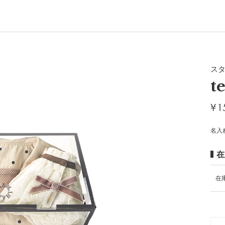
ス
t
¥
1
名入
在
在