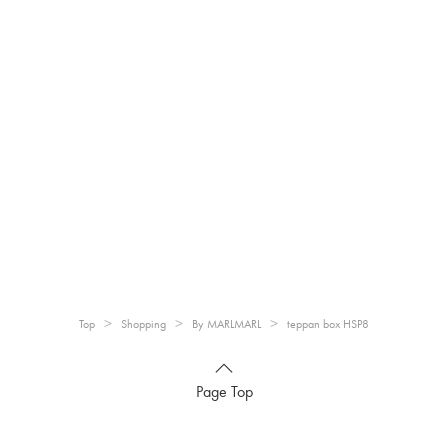
Top
Shopping
By MARLMARL
teppan box HSP8
Page Top