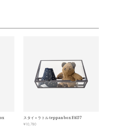
ox
スタイ＋ラトル
teppan box FAU7
スタイ＋オー
ル
teppan b
¥
10,780
¥
16,500