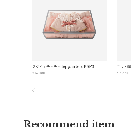
・刺しゅうを入れた商品、ラッピング商材は、返品・
・ご不明点などございましたらお気軽にお問い合わせ
スタイ＋チュチュ
teppan box PSP3
ニット帽
¥
14,080
¥
9,790
Recommend item