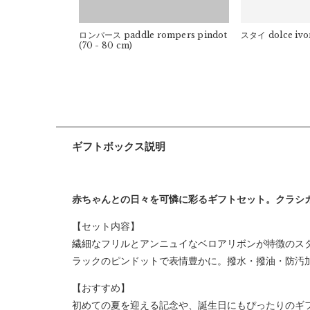
ロンパース
paddle rompers pindot
スタイ
dolce ivo
(70 - 80 cm)
ギフトボックス説明
赤ちゃんとの日々を可憐に彩るギフトセット。クラシ
【セット内容】
繊細なフリルとアンニュイなベロアリボンが特徴のス
ラックのピンドットで表情豊かに。撥水・撥油・防汚
【おすすめ】
初めての夏を迎える記念や、誕生日にもぴったりのギ