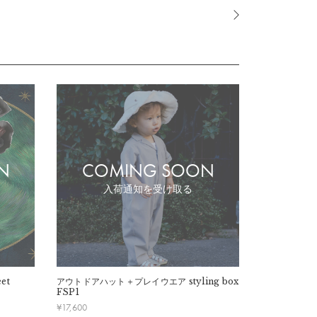
N
COMING SOON
CO
入荷通知を受け取る
et
アウトドアハット＋プレイウエア
styling box
アウトドアハ
FSP1
FSP5
¥
17,600
¥
18,700