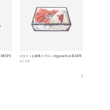
x MSP2
スタイ＋お食事エプロン
teppan box RAU8
スタイ＋お食
¥
11,990
¥
11,990