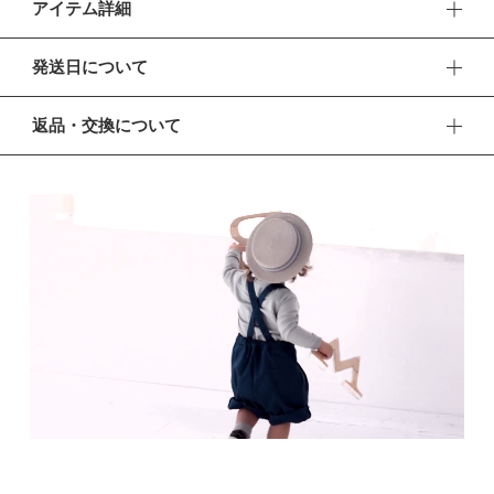
アイテム詳細
ツータックでワイドなシルエットがおしゃれなハーフパンツ。
発送日について
きょうだいで共有することもできる1サイズ2WAY仕様です。
■ お盆期間中の営業・発送について
返品・交換について
ベビーの時期はサスペンダー付きパンツとして着用いただけま
休業期間 2026年8月13日(木) 〜 16日(日)
す。
■ 返品・交換について
【ご注文について】
3歳前後になったら、着脱可能な肩ひもを取り外してツータッ
返品・交換をご希望される場合、商品到着より30日以内に必
休業期間中もオンラインショップでのご注文は24時間承って
クのハーフパンツとして。6歳前後まで長く使えます。
ずご連絡ください。
おります。
■ お客様都合による返品・交換
ほどよいハリ感と厚みのコットンにストレッチを効かせた生地
【お問い合わせ・発送の再開について】
交換の際の往復の送料及び代引手数料は、お客様のご負担とな
は、動きやすく丈夫。やんちゃな子でも安心です。両サイドに
休業中にいただいたお問い合わせやご注文につきましては、翌
ります。
営業日より順次対応させていただきます。
ポケット付きなのもうれしいポイント。
連休明けは混雑が予想されるため、通常よりお届けにお時間を
■ 初期不良・商品間違いによる返品・交換
いただく場合がございます。あらかじめご了承ください。
深いブルーグリーンが印象的な asagi。フォーマルシーンのド
早急に対応させていただきます。交換の際の往復の手数料は、
弊社で負担いたします。
レスアップにも、カジュアルスタイルにもキュートです。
※ 夏季休業のご案内
■ ご注意
■ 出荷について
出産祝いやお誕生日のギフトにも喜ばれる、オリジナルパッケ
・初期不良、商品間違いなどによる返品の場合でも、長期経過
午前9時までのご注文は、【営業日から当日】の発送となりま
ージ入り。