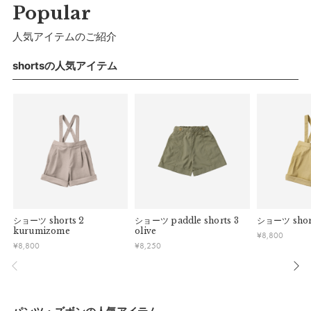
している場合お断りさせていただきます。
Popular
す。
・お客様のイメージ違いによる返品は受け付けしかねます。
午前9時以降のご注文は、【翌営業日】の発送となります。
モデル: 2歳4か月／1歳11か月、86cｍ／3歳1か月、97cｍ
・刺しゅうを入れた商品、ラッピング商材は、返品・交換はで
人気アイテムのご紹介
きかねますのでご了承お願いします。
■ ご注意
パッケージ
・ご不明点などございましたらお気軽にお問い合わせくださ
shortsの人気アイテム
・土日祝日および当社長期休業日（年末年始・ゴールデンウィ
い。
ーク・お盆等）は出荷業務とお問い合わせ対応がお休みとな
る場合があります。営業開始日から順次ご対応させていただ
きます。
・ご注文内容に確認すべき内容がある場合については発送日が
遅れる可能性があるため、あらかじめご了承ください。
ショーツ
shorts 2
ショーツ
paddle shorts 3
ショーツ
shor
kurumizome
olive
¥
8,800
マールマールオリジナルパッケージでお届けいたし
¥
8,800
¥
8,250
ます。
※予告なくデザインを変更することがあります。