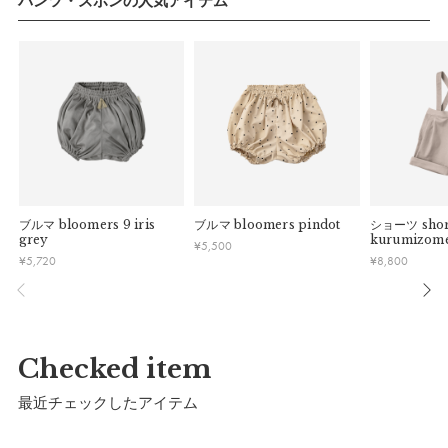
パンツ・ズボンの人気アイテム
サイズ
ブルマ
bloomers 9 iris
ブルマ
bloomers pindot
ショーツ
shor
grey
kurumizom
¥
5,500
¥
5,720
¥
8,800
a：ウエストゴム上がり
54cm
Checked item
b：股上
21㎝
最近チェックしたアイテム
c：股下 ( 伸ばした状態 )
15㎝