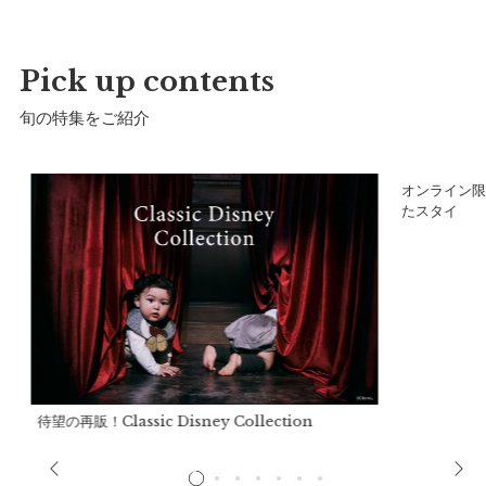
肩紐長
〜56cm
推奨年齢：
1〜6歳
Pick up contents
※推奨年齢は個人差がございますので、実寸を参考にしてくだ
さい。
旬の特集をご紹介
ア
オンライン限
詳細
たスタイ
待望の再販！Classic Disney Collection