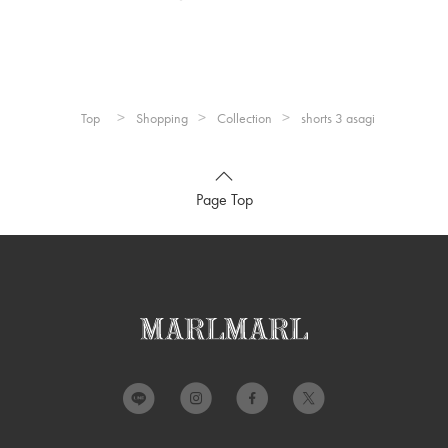
Top
Shopping
Collection
shorts 3 asagi
素材：
綿 97%,ポリウレタン 3%
※洗濯機可(ネット使用・タンブラー乾燥不可)
※色移りする事がありますので、淡色のものと分けて洗ってく
Page Top
ださい。
※洗濯の際は付属とは別々に洗濯して下さい。
※アイロンの際は当て布をご使用ください。
※形を整えて陰干しして下さい。
※濃色は色落ちすることがあります。
製造国：
中国
こちらの商品は、特許出願中です。