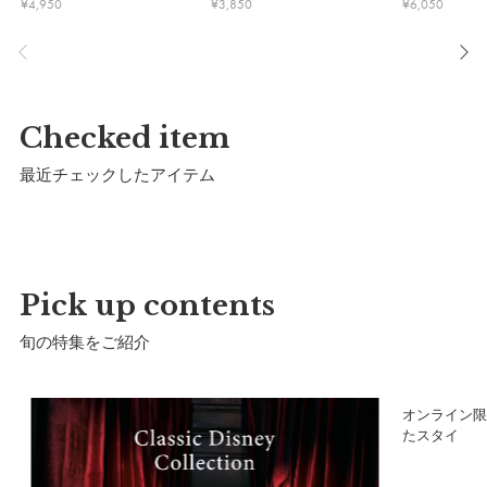
¥
4,950
¥
3,850
¥
6,050
※洗濯機不可、手洗いのみ。
※押し洗いをして下さい。
※しわの原因となりますので、洗濯後は形を整えてすぐに干し
て下さい。
Checked item
※使用後は形を整えて保管してください。
※他のものとの引っかかりにご注意下さい。
最近チェックしたアイテム
製造国：
日本
Pick up contents
旬の特集をご紹介
ア
オンライン限
たスタイ