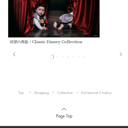
待望の再販！Classic Disney Collection
Top
Shopping
Collection
knit bonnet 2 hakuji
Page Top