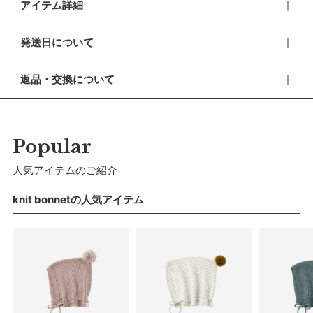
アイテム詳細
赤ちゃんの頭をかわいく守る、ボンネ型のニット帽子です。
発送日について
日本が世界に誇るホールガーメント製法を用い、縫い目がなく
つけ心地のよいコットン素材。赤ちゃんにもママにもうれしい
■ お盆期間中の営業・発送について
返品・交換について
最高の肌触りです。
休業期間 2026年8月13日(木) 〜 16日(日)
和食器の白磁をイメージさせるユニセックスなカラーは、どん
■ 返品・交換について
【ご注文について】
な色とも相性抜群。同素材のカーディガン&ニットパンツと合
返品・交換をご希望される場合、商品到着より30日以内に必
休業期間中もオンラインショップでのご注文は24時間承って
わせれば、スペシャルな冬のスタイルが完成です。
ずご連絡ください。
Popular
おります。
冬の寒さ対策にはもちろん、シーズナルギフトにもおすすめで
■ お客様都合による返品・交換
人気アイテムのご紹介
す。
【お問い合わせ・発送の再開について】
交換の際の往復の送料及び代引手数料は、お客様のご負担とな
休業中にいただいたお問い合わせやご注文につきましては、翌
ります。
knit bonnetの人気アイテム
サイズ
営業日より順次対応させていただきます。
連休明けは混雑が予想されるため、通常よりお届けにお時間を
■ 初期不良・商品間違いによる返品・交換
いただく場合がございます。あらかじめご了承ください。
早急に対応させていただきます。交換の際の往復の手数料は、
弊社で負担いたします。
※ 夏季休業のご案内
■ ご注意
■ 出荷について
・初期不良、商品間違いなどによる返品の場合でも、長期経過
午前9時までのご注文は、【営業日から当日】の発送となりま