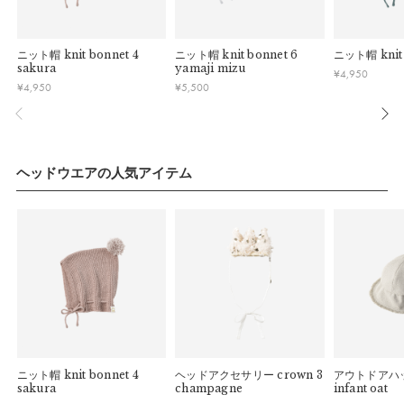
している場合お断りさせていただきます。
す。
・お客様のイメージ違いによる返品は受け付けしかねます。
午前9時以降のご注文は、【翌営業日】の発送となります。
・刺しゅうを入れた商品、ラッピング商材は、返品・交換はで
ニット帽
knit bonnet 4
ニット帽
knit bonnet 6
ニット帽
knit
きかねますのでご了承お願いします。
■ ご注意
sakura
yamaji mizu
¥
4,950
・ご不明点などございましたらお気軽にお問い合わせくださ
¥
4,950
¥
5,500
・土日祝日および当社長期休業日（年末年始・ゴールデンウィ
い。
ーク・お盆等）は出荷業務とお問い合わせ対応がお休みとな
る場合があります。営業開始日から順次ご対応させていただ
きます。
a）高さ：
20cm
・ご注文内容に確認すべき内容がある場合については発送日が
ヘッドウエアの人気アイテム
b）幅：
21cm
遅れる可能性があるため、あらかじめご了承ください。
頭囲：
42cm
推奨年齢：
3ヶ月〜2歳
詳細
帽子本体：
綿100%
ニット帽
knit bonnet 4
ヘッドアクセサリー
crown 3
アウトドアハ
sakura
champagne
infant oat
梵天：
アクリル60%、羊毛40%