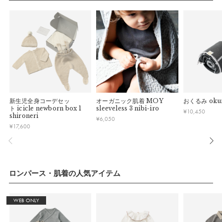
連休明けは混雑が予想されるため、通常よりお届けにお時間を
■ 初期不良・商品間違いによる返品・交換
白磁のようなカラーリングが、様々なコーディネートに調和し
いただく場合がございます。あらかじめご了承ください。
早急に対応させていただきます。交換の際の往復の手数料は、
ます。
弊社で負担いたします。
※ 夏季休業のご案内
品質にこだわりのある方への贈り物におすすめのmade in
■ ご注意
■ 出荷について
Japan。
・初期不良、商品間違いなどによる返品の場合でも、長期経過
午前9時までのご注文は、【営業日から当日】の発送となりま
している場合お断りさせていただきます。
す。
・お客様のイメージ違いによる返品は受け付けしかねます。
モデル: 1歳1ヶ月、69cm／6か月、64cｍ
午前9時以降のご注文は、【翌営業日】の発送となります。
・刺しゅうを入れた商品、ラッピング商材は、返品・交換はで
新生児全身コーデセッ
オーガニック肌着
MOY
おくるみ
oku
きかねますのでご了承お願いします。
■ ご注意
ト
icicle newborn box 1
sleeveless 3 nibi-iro
¥
10,450
※こちらの商品は、特許出願中です。
・ご不明点などございましたらお気軽にお問い合わせくださ
shironeri
¥
6,050
・土日祝日および当社長期休業日（年末年始・ゴールデンウィ
い。
¥
17,600
ーク・お盆等）は出荷業務とお問い合わせ対応がお休みとな
こだわりや技術が詰まっているMOYの特集ページはこちら
る場合があります。営業開始日から順次ご対応させていただ
きます。
パッケージ
・ご注文内容に確認すべき内容がある場合については発送日が
遅れる可能性があるため、あらかじめご了承ください。
ロンパース・肌着の人気アイテム
WEB ONLY