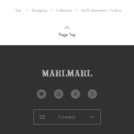
※推奨年齢は個人差がございますので、実寸を参考にしてくだ
さい。
Top
Shopping
Collection
MOY sleeveless 1 hakuji
Page Top
詳細
本体：
綿100%
リブ：
綿82% ナイロン17％ ポリウレタン1％
※押し洗いをしてください。
※ボタンに直接アイロンをかけないで下さい。
※皺の原因となりますので、洗濯後は形を整えてすぐに干して
下さい。
※ハンガー掛けでの保管はせず、畳んで保管して下さい。
※他のものとの引っかかりにご注意下さい。
製造国：
日本
Contact