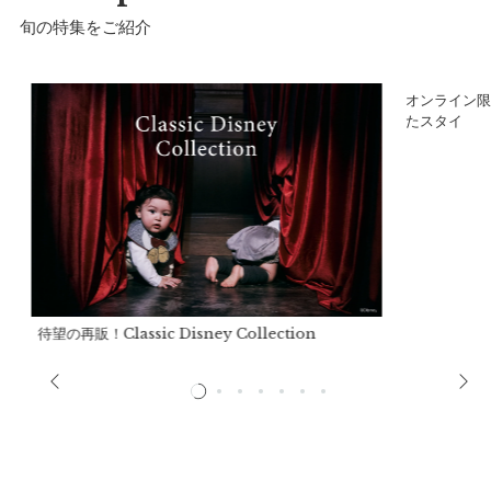
旬の特集をご紹介
ア
オンライン限
たスタイ
70cm
a）着丈：
37cm
b）身幅：
22cm
推奨年齢：
0歳〜1歳
待望の再販！Classic Disney Collection
80cm
a）着丈：
42cm
b）身幅：
24cm
推奨年齢：
1歳〜2歳まで