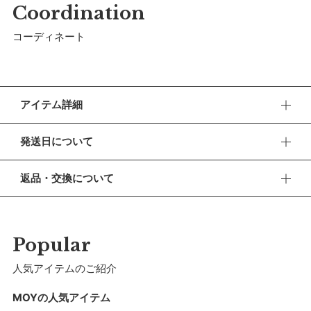
Coordination
コーディネート
アイテム詳細
装飾を極限まで削ぎ落とした、ミニマルな肌着。
発送日について
縫い目がなく、赤ちゃんへの肌あたりが優しい立体的なホール
ガーメントニットです。
■ お盆期間中の営業・発送について
返品・交換について
休業期間 2026年8月13日(木) 〜 16日(日)
MARLMARLオリジナルのオーガニックコットンの糸(MOY =
■ 返品・交換について
【ご注文について】
MARLMARL Organic Yarn)を使ったハイゲージの編み地が美し
返品・交換をご希望される場合、商品到着より30日以内に必
休業期間中もオンラインショップでのご注文は24時間承って
ずご連絡ください。
く、インナーとして着用しても、すっきりしたシルエットをキ
Popular
おります。
ープ。
■ お客様都合による返品・交換
人気アイテムのご紹介
【お問い合わせ・発送の再開について】
交換の際の往復の送料及び代引手数料は、お客様のご負担とな
休業中にいただいたお問い合わせやご注文につきましては、翌
ブルマと合わせて外着としてのコーディネートもおすすめで
ります。
MOYの人気アイテム
営業日より順次対応させていただきます。
す。