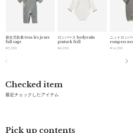
新生児肌着
tous les jours
ロンパース
bodysuits
ニットロンパ
full sage
pintuck frill
rompers ne
マールマールオリジナルパッケージでお届けいたし
¥
5,500
¥
6,050
¥
14,300
ます。
※予告なくデザインを変更することがあります。
Checked item
サイズ
最近チェックしたアイテム
Pick up contents