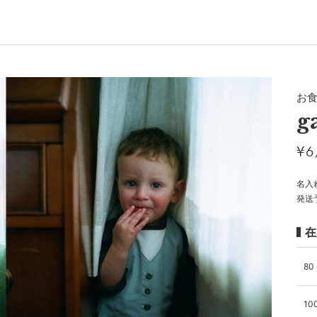
お
g
¥
6
名入
発送
在
80 
100