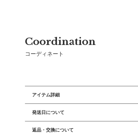
Coordination
コーディネート
アイテム詳細
ギャルソンボーイをイメージした重ね着風のデザイン
発送日について
お食事タイムを快適に過ごせる、やわらかい質感の撥
■ 出荷について
返品・交換について
午前9時までのご注文は、【営業日から当日】の発送