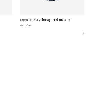
お食事エプロン
bouquet 6 meteor
お食事エプロ
¥
7,150
～
¥
6,050