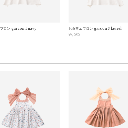
ズ (80-90cm)
プロン
garcon 1 navy
お食事エプロン
garcon 3 laurel
¥
6,050
丈：
約37.5cm
り：
約27.5cm〜29.5cm
齢：
0〜3歳
ズ (100-110cm)
丈：
約51cm
り：
約30.5cm〜32.5cm
齢：
3歳〜5歳
いもれ防止のため、一般的なエプロンよりも、首回りが小さめのつくりになっていま
年齢は個人差がございますので、実寸を参考にしてください。