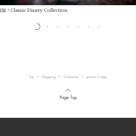
！Classic Disney Collection
Top
Shopping
Collection
garcon 2 sage
Page Top