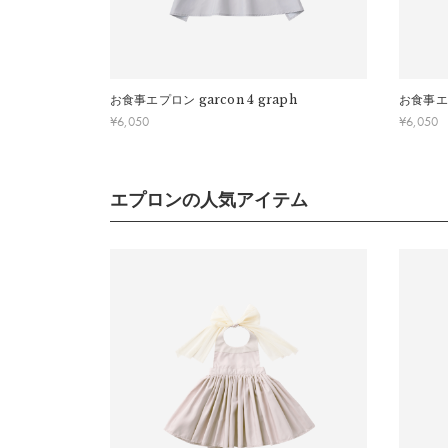
サイズ
ベビーサイ
お食事エプロン
garcon 4 graph
お食事エ
¥
6,050
¥
6,050
a）着
首まわ
エプロンの人気アイテム
推奨年
キッズサイ
a）着
首まわ
推奨年
※つた
※推奨