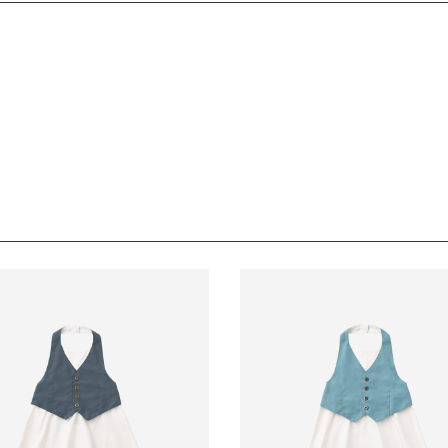
の2サイズ展開。
ます。
内に必ずご連絡ください。
か月、106cｍ（キッズサイズ）
デンウィーク・お盆等）は出荷業務とお問い合わせ対応がお休みとなる
入れられません。
負担となります。
発送日が遅れる可能性があるため、あらかじめご了承ください。
数料は、弊社で負担いたします。
ールマールオリジナルパッケージでお届けいたします。
長期経過している場合お断りさせていただきます。
ます。
交換はできかねますのでご了承お願いします。
ください。