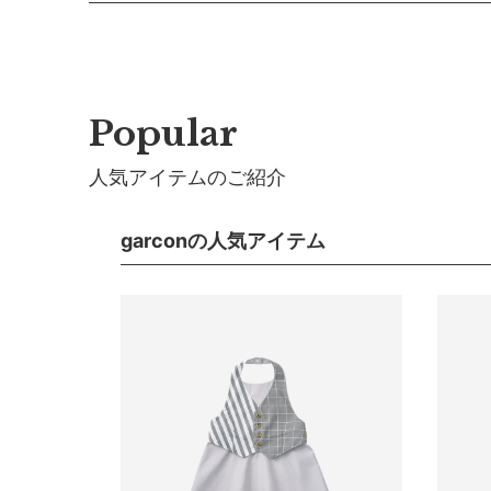
兄弟お揃いのコーディネイトもできる、baby・kids
午前9時以降のご注文は、【翌営業日】の発送となり
■ 返品・交換について
返品・交換をご希望される場合、商品到着より30日以
■ ご注意
モデル: 1歳5か月、82cｍ（ベビーサイズ）／4歳10
・土日祝日および当社長期休業日（年末年始・ゴール
■ お客様都合による返品・交換
だきます。
※素材の特性上、お食事エプロンにお名前刺しゅうは
交換の際の往復の送料及び代引手数料は、お客様のご
・ご注文内容に確認すべき内容がある場合については
Popular
■ 初期不良・商品間違いによる返品・交換
パッケージ
人気アイテムのご紹介
早急に対応させていただきます。交換の際の往復の手
■ ご注意
garconの人気アイテム
マ
・初期不良、商品間違いなどによる返品の場合でも、
・お客様のイメージ違いによる返品は受け付けしかね
・刺しゅうを入れた商品、ラッピング商材は、返品・
・ご不明点などございましたらお気軽にお問い合わせ