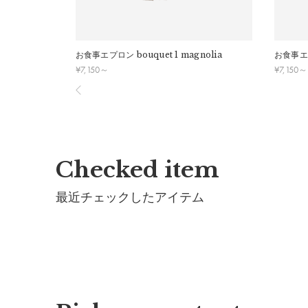
お食事エプロン
bouquet 1 magnolia
お食事エ
詳細
¥
7,150
～
¥
7,150
～
表生地：
ポリエステル100%
※この製品は撥水加工が施されていますが、経年劣化
※洗濯機不可・手洗いのみ
Checked item
※タンブラー乾燥はお避けください。
※ドライクリーニング不可
最近チェックしたアイテム
製造国：
中国