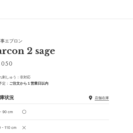
食事エプロン
arcon 2 sage
,050
れ刺しゅう：非対応
予定：
ご注文から１営業日以内
庫状況
店舗在庫
- 90 cm
 - 110 cm