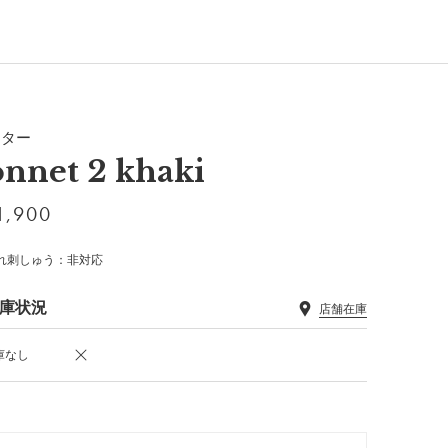
ウター
onnet 2 khaki
1,900
れ刺しゅう：非対応
庫状況
店舗在庫
庫なし