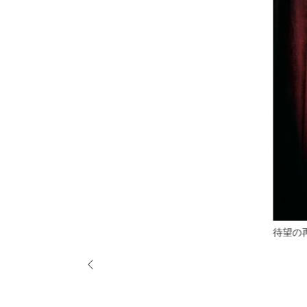
ボンネ
表生地：
綿100％
裏生地：
ポリエステル100％
タッセル：
ポリエステル100％
待望の再販
付属テープ：
ナイロン100％
※洗濯機不可・手洗いのみ。
※配色が濃淡の製品は、色移りすることがございます
※アイロンは低温で当て布をして軽く押さえる程度に