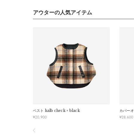
サイズ
■ ご注意
アウターの人気アイテム
・初期不良、商品間違いなどによる返品の場合でも、
・お客様のイメージ違いによる返品は受け付けしかね
・刺しゅうを入れた商品、ラッピング商材は、返品・
・ご不明点などございましたらお気軽にお問い合わせ
ベスト
halb check × black
カバーオ
¥
20,900
¥
28,600