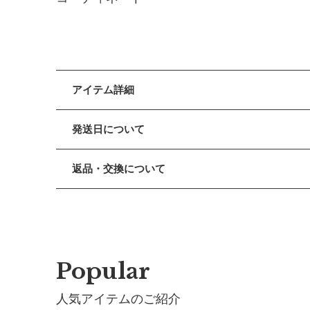
アイテム詳細
機能美の代名詞ともいえるトレンチコートをモチーフ
発送日について
スナップボタンのついた付属のループでベビーカーや
■ 出荷について
返品・交換について
表地のコットンツイルは人と地球に優しい繊維製品の
午前9時までのご注文は、【営業日から当日】の発送
たたか。
午前9時以降のご注文は、【翌営業日】の発送となり
■ 返品・交換について
アウターと同じ生地のボンネもセットで、裾広がりの
返品・交換をご希望される場合、商品到着より30日以
■ ご注意
・土日祝日および当社長期休業日（年末年始・ゴール
スタイリングに凛々しさをプラスするカーキグリーン
■ お客様都合による返品・交換
だきます。
フォーマル・カジュアルの垣根を越えてファッション
交換の際の往復の送料及び代引手数料は、お客様のご
・ご注文内容に確認すべき内容がある場合については
Popular
■ 初期不良・商品間違いによる返品・交換
モデル: 0歳7か月、 66cｍ ／1歳6か月、81cｍ／2歳1
人気アイテムのご紹介
早急に対応させていただきます。交換の際の往復の手