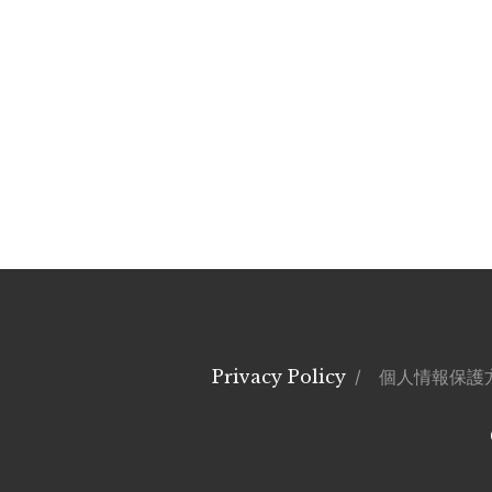
※長時間日光にあたると退色することがありますので
※フリンジ部分は、ほつれると元に戻りませんのでお
※洗濯の際にフリンジが絡まった場合は、濡れた状態
※ドライクリーニング不可
ケープ
表生地：
綿100％
裏生地：
ポリエステル100％
中わた：
ポリエステル100％
※家庭での水洗いはお避け下さい。
※ボタンに直接アイロンを掛けないで下さい。
※アイロンの際は当て布をご使用ください。
※濃色は色落ちすることがあります。
Privacy Policy
/ 個人情報保護
※この製品は、直射日光等により退色する事がありま
製造国：
中国