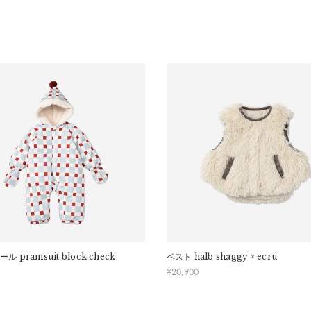
長期経過している場合お断りさせていただきます。
ます。
交換はできかねますのでご了承お願いします。
ケープ
ください。
a）総丈：
42cm
b）裾幅：
72.8cm
c）袖口丈：
15.5cm
ボンネ
d）帽子幅：
17.5cm
e）帽子丈：
22.7cm
ール
pramsuit block check
ベスト
halb shaggy × ecru
推奨年齢：
6ヶ月〜3歳頃まで
¥
20,900
※推奨年齢は個人差がございますので、実