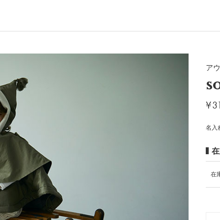
ア
s
¥
3
名入
在
在