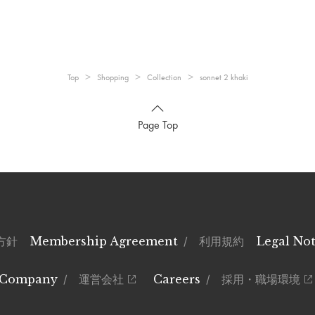
、洗濯後は陰干ししてください。
取り扱いにはご注意下さい。
で解かず必ず完全に乾燥してから優しく解いてください。
Top
Shopping
Collection
sonnet 2 khaki
Page Top
方針
Membership Agreement
/ 利用規約
Legal Not
すので、お取扱いにはご注意下さい。
Company
/ 運営会社
Careers
/ 採用・職場環境