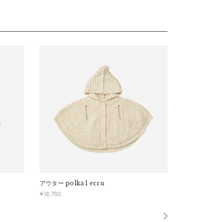
アウター
polka 1 ecru
アウター
polk
¥
18,700
¥
18,700
寸を参考にしてください。