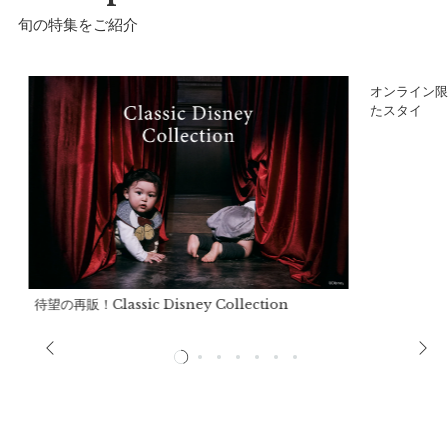
旬の特集をご紹介
ア
オンライン限
たスタイ
サイズ(70cm-90cm)
a）着丈：
33cm
b）肩幅：
18cm
c）身幅：
31cm
待望の再販！Classic Disney Collection
d）裾幅：
36.6cm
e）袖丈：
34cm
f）袖下最長・袖下最短：
18cm・8.5cm
推奨年齢：
6ヶ月〜3歳