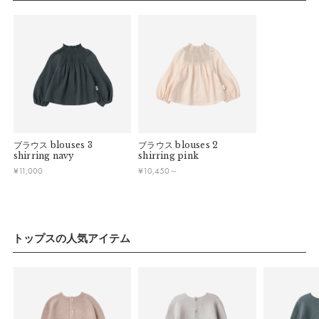
連休明けは混雑が予想されるため、通常よりお届けにお時間を
甘いディテールも上品に整えるホワイトで、tutuやshorts、
■ 初期不良・商品間違いによる返品・交換
いただく場合がございます。あらかじめご了承ください。
eurekaとも好相性。仕様を工夫したことで、同じアイテムで
早急に対応させていただきます。交換の際の往復の手数料は、
弊社で負担いたします。
も飽きずにファッションを楽しめます。
※ 夏季休業のご案内
■ ご注意
■ 出荷について
・初期不良、商品間違いなどによる返品の場合でも、長期経過
午前9時までのご注文は、【営業日から当日】の発送となりま
ベビー、キッズの2サイズ展開で、きょうだいコーディネート
している場合お断りさせていただきます。
す。
もおすすめ。
・お客様のイメージ違いによる返品は受け付けしかねます。
午前9時以降のご注文は、【翌営業日】の発送となります。
・刺しゅうを入れた商品、ラッピング商材は、返品・交換はで
ブラウス
blouses 3
ブラウス
blouses 2
きかねますのでご了承お願いします。
※こちらの商品は、特許出願中です。
■ ご注意
shirring navy
shirring pink
・ご不明点などございましたらお気軽にお問い合わせくださ
¥
11,000
¥
10,450
～
・土日祝日および当社長期休業日（年末年始・ゴールデンウィ
い。
ーク・お盆等）は出荷業務とお問い合わせ対応がお休みとな
モデル: 0歳9か月、66cm／1歳9か月、88cm／5歳3か月、
る場合があります。営業開始日から順次ご対応させていただ
111cm
きます。
・ご注文内容に確認すべき内容がある場合については発送日が
トップスの人気アイテム
パッケージ
遅れる可能性があるため、あらかじめご了承ください。