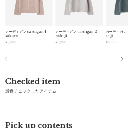
カーディガン
cardigan 4
カーディガン
cardigan 2
カーディガン
sakura
hakuji
seiji
¥
8,800
¥
8,800
¥
8,800
マールマールオリジナルパッケージでお届けいたし
ます。
※予告なくデザインを変更することがあります。
Checked item
サイズ
最近チェックしたアイテム
Pick up contents