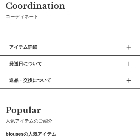
Coordination
コーディネート
アイテム詳細
胸元のスモッキング刺しゅうが華やかなブラウス。たっぷりと
発送日について
したギャザーにあたたかな風をまとうような1枚です。
お子さまの成長に合わせて調整できる袖下のドローストリング
■ お盆期間中の営業・発送について
返品・交換について
は、長く着られておしゃれも楽しめるマールマールならではの
休業期間 2026年8月13日(木) 〜 16日(日)
発明。愛着を持って長く着ていただくことが地球環境にもやさ
■ 返品・交換について
【ご注文について】
しい、持続可能性にも配慮されたデザインです。
返品・交換をご希望される場合、商品到着より30日以内に必
休業期間中もオンラインショップでのご注文は24時間承って
ずご連絡ください。
Popular
おります。
背中に配したスナップボタンで、お着替えも簡単。
■ お客様都合による返品・交換
人気アイテムのご紹介
【お問い合わせ・発送の再開について】
交換の際の往復の送料及び代引手数料は、お客様のご負担とな
ボトムスとのコーディネートや重ね着も自在、袖のシルエット
休業中にいただいたお問い合わせやご注文につきましては、翌
ります。
blousesの人気アイテム
営業日より順次対応させていただきます。
も気分に合わせて変えられます。