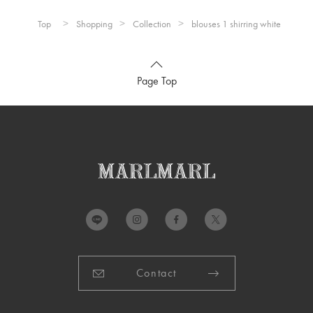
サイズ(100cm-120cm)
Top
Shopping
Collection
blouses 1 shirring white
a）着丈：
45cm
b）肩幅：
20.5cm
Page Top
c）身幅：
37cm
d）裾幅：
41.5cm
e）袖丈：
49cm
f）袖下最長丈・袖下最短丈：
31cm・8.5cm
推奨年齢：
3歳〜6歳
※推奨年齢は個人差がございますので、実寸を参考にしてくだ
さい。
Contact
詳細