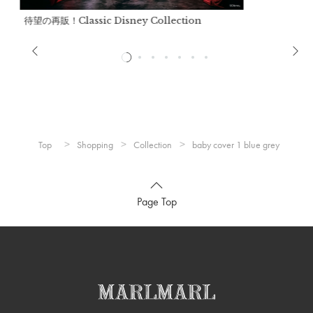
待望の再販！Classic Disney Collection
表生地：
ポリエステル100％
裏生地：
ポリエステル100％
Top
Shopping
Collection
baby cover 1 blue grey
詰め物：
ダウン80％ フェザー20％
※色移りする事がありますので、淡色のものと分けて洗ってく
ださい。
Page Top
※洗濯の際は付属とは別々に洗濯して下さい。
※長時間濡れたままにしておくと、色が落ちる恐れがありま
す。洗濯後は形を整えて直ぐに干して下さい。
※洗濯後のすすぎは十分行って下さい。洗剤が残りますと変退
色する恐れがあります。
※この製品は素材の性質上、表面の毛羽が絡み合いピリング