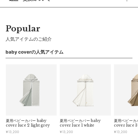
休業期間 2026年8月13日(木) 〜 16日(日)
素材は100％リサイクルダウン（REWARDOWN）を採用。
■ 返品・交換について
【ご注文について】
GRSやIDFLという、世界基準の監査/評価などを行なっている
返品・交換をご希望される場合、商品到着より30日以内に必
休業期間中もオンラインショップでのご注文は24時間承って
団体機関から認証を受けた、「生産・工程が地球に優しく、環
ずご連絡ください。
Popular
おります。
境に配慮した生産をしている」ダウンを使用しています。ダウ
■ お客様都合による返品・交換
人気アイテムのご紹介
ンは100年続く循環素材です。地球と子どもたちの未来のため
【お問い合わせ・発送の再開について】
交換の際の往復の送料及び代引手数料は、お客様のご負担とな
に、やさしいギフトの選択をご提案します。
休業中にいただいたお問い合わせやご注文につきましては、翌
ります。
baby coverの人気アイテム
営業日より順次対応させていただきます。
連休明けは混雑が予想されるため、通常よりお届けにお時間を
ファスナーで開閉できるアームホールや、赤ちゃんの足が飛び
■ 初期不良・商品間違いによる返品・交換
いただく場合がございます。あらかじめご了承ください。
出さないようにスナップボタンで簡単に開閉できる裾、撥水生
早急に対応させていただきます。交換の際の往復の手数料は、
弊社で負担いたします。
地を採用など、機能性を追求しました。
※ 夏季休業のご案内
■ ご注意
■ 出荷について
暖かさも抜群。持ち運びに便利な収納袋付き。フードも取り外
・初期不良、商品間違いなどによる返品の場合でも、長期経過
午前9時までのご注文は、【営業日から当日】の発送となりま
し可能です。
している場合お断りさせていただきます。
す。
・お客様のイメージ違いによる返品は受け付けしかねます。
午前9時以降のご注文は、【翌営業日】の発送となります。
サイズ
・刺しゅうを入れた商品、ラッピング商材は、返品・交換はで
夏用ベビーカバー
baby
夏用ベビーカバー
baby
夏用ベビーカ
きかねますのでご了承お願いします。
■ ご注意
cover luce 2 light grey
cover luce 1 white
cover luce 3
・ご不明点などございましたらお気軽にお問い合わせくださ
¥
13,200
¥
13,200
¥
13,200
・土日祝日および当社長期休業日（年末年始・ゴールデンウィ
い。