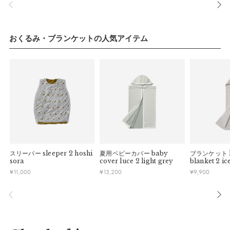
ーク・お盆等）は出荷業務とお問い合わせ対応がお休みとな
る場合があります。営業開始日から順次ご対応させていただ
きます。
・ご注文内容に確認すべき内容がある場合については発送日が
おくるみ・ブランケットの人気アイテム
遅れる可能性があるため、あらかじめご了承ください。
a）丈：
70cm
b）幅：
90cm
スリーパー
sleeper 2 hoshi
夏用ベビーカバー
baby
ブランケット
推奨年齢：
0歳〜ベビーカー卒業まで
sora
cover luce 2 light grey
blanket 2 ic
¥
11,000
¥
13,200
¥
9,900
詳細