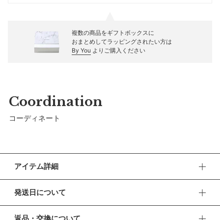
複数の商品をギフトボックスに
おまとめしてラッピングされたい方は
By You
よりご購入ください
Coordination
コーディネート
アイテム詳細
真冬の寒さから赤ちゃんを守る3WAYベビーカバー。
発送日について
抱っこ紐カバー、おくるみ、ベビーカーブランケットなど、赤
ちゃんのいる生活に寄り添う多用途なアイテムです。
■ お盆期間中の営業・発送について
返品・交換について