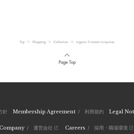
Top
Shopping
Collection
organic 5 mosaic turquoise
Page Top
方針
Membership Agreement
/ 利用規約
Legal Not
Company
/ 運営会社
Careers
/ 採用・職場環境