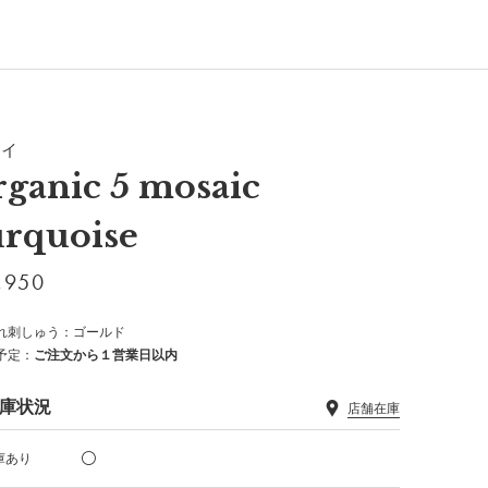
タイ
rganic 5 mosaic
urquoise
,950
れ刺しゅう：ゴールド
予定：
ご注文から１営業日以内
庫状況
店舗在庫
庫あり