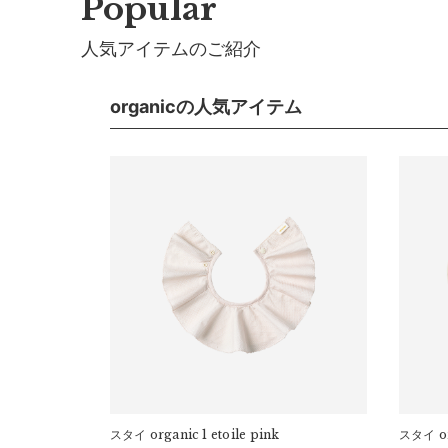
Popular
■ 初期不良・商品間違いによる返品・交換
パッケージ
人気アイテムのご紹介
早急に対応させていただきます。交換の際の往復の手
■ ご注意
organicの人気アイテム
マ
・初期不良、商品間違いなどによる返品の場合でも、
※
・お客様のイメージ違いによる返品は受け付けしかね
・刺しゅうを入れた商品、ラッピング商材は、返品・
・ご不明点などございましたらお気軽にお問い合わせ
サイズ
a）横
スタイ
organic 1 etoile pink
スタイ
o