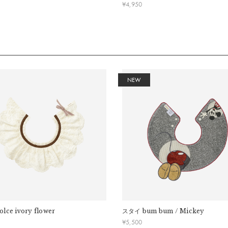
¥
4,950
幅：
10.5cm
り：
約25cm〜28cm
齢：
生後すぐ〜2歳まで
ーズにより大きさが異なる場合があります。
れのつたいもれ防止のため、一般的なスタイよりも、首回りが小さめのつくりになっ
NEW
％
olce ivory flower
スタイ
bum bum / Mickey
¥
5,500
ので、ご注意ください。