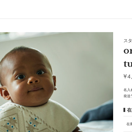
ス
o
t
¥
4
名入
発送
在
在