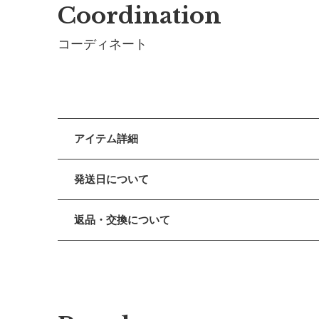
Coordination
コーディネート
アイテム詳細
上質なオーガニックコットンのパイル地にモロッコの
発送日について
トルコ石のような鮮やかなブルーがポイントです。
■ 出荷について
返品・交換について
午前9時までのご注文は、【営業日から当日】の発送
肌触りのよい生地は、赤ちゃんのデリケートな肌を大
午前9時以降のご注文は、【翌営業日】の発送となり
■ 返品・交換について
返品・交換をご希望される場合、商品到着より30日以
■ ご注意
まあるい形で機能性はそのままに、外出時のアクセサ
・土日祝日および当社長期休業日（年末年始・ゴール
■ お客様都合による返品・交換
だきます。
※刺しゅうのカラーは、ゴールドです。
交換の際の往復の送料及び代引手数料は、お客様のご
・ご注文内容に確認すべき内容がある場合については