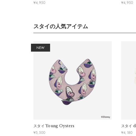
¥
4,950
¥
4,950
b）縦
首まわ
スタイの人気アイテム
推奨年
※シリ
※よだ
NEW
詳細
表生地：
綿100%
裏生地：
ポリエステル95％、ポリウレタン5
スタイ
Young Oysters
スタイ
d
※洗濯機不可・手洗いのみ。
¥
5,500
¥
4,180
※配色が濃淡の製品は、色移りすることがございます