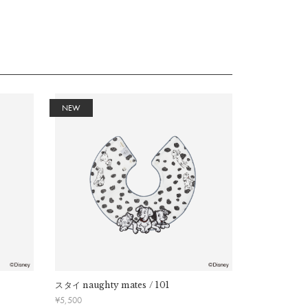
ています。
NEW
NEW
スタイ
naughty mates / 101
スタイ
bum 
¥
5,500
¥
5,500