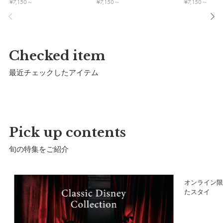
¥
7,150
～
¥
7,150
～
¥
7,150
～
Checked item
最近チェックしたアイテム
Pick up contents
サイズ (80-90cm)
旬の特集をご紹介
a）
着丈：46cm
ア
オンライン限
b）
肩幅：34cm
たスタイ
c）
身幅：30cm
d）
裾幅：75cm