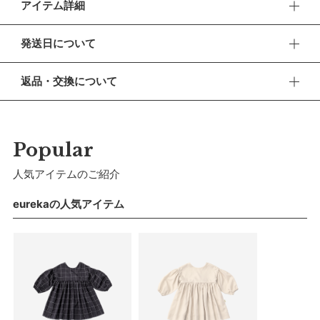
アイテム詳細
子どもの好奇心をもっと気軽に応援できるドレスエプロンで
発送日について
す。サッと羽織れるシンプルなつくり。腕・ひざまで隠れる丈
で食べこぼしから洋服を守り、洗濯の手間を省きます。
■ お盆期間中の営業・発送について
返品・交換について
休業期間 2026年8月13日(木) 〜 16日(日)
【素材】
■ 返品・交換について
柔らかく軽量なリサイクルポリエステルのタフタを採用。マッ
【ご注文について】
返品・交換をご希望される場合、商品到着より30日以内に必
トで高級感がありながら、しわになりにくい素材です。さまざ
休業期間中もオンラインショップでのご注文は24時間承って
ずご連絡ください。
Popular
おります。
まな汚れも落としやすい撥水機能付き。
■ お客様都合による返品・交換
人気アイテムのご紹介
【お問い合わせ・発送の再開について】
【色／柄】
交換の際の往復の送料及び代引手数料は、お客様のご負担とな
たっぷりフレアとクラシカルなアプリコットカラーで可憐なス
休業中にいただいたお問い合わせやご注文につきましては、翌
ります。
eurekaの人気アイテム
営業日より順次対応させていただきます。
タイルに。
連休明けは混雑が予想されるため、通常よりお届けにお時間を
■ 初期不良・商品間違いによる返品・交換
いただく場合がございます。あらかじめご了承ください。
【シーン】
早急に対応させていただきます。交換の際の往復の手数料は、
華やかなドレスエプロンは毎日の食事からみんなが集まる誕生
弊社で負担いたします。
※ 夏季休業のご案内
日会まで幅広く活躍します。色違いを合わせてきょうだいでお
■ ご注意
揃いコーデも◎。
■ 出荷について
・初期不良、商品間違いなどによる返品の場合でも、長期経過
午前9時までのご注文は、【営業日から当日】の発送となりま