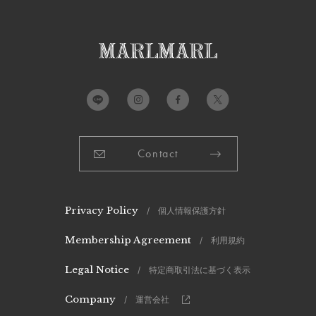
本体：
ポリエステル100%
リボン部分：
ポリエステル100%
※色移りする事がありますので、淡色のものと分けて洗ってく
ださい。
※洗濯の際はリボンを取り外して下さい。
※蛍光増白剤入り洗剤はお避け下さい。
Contact
※アイロンの際は当て布をご使用ください。
※この製品は撥水加工が施されていますが、経年劣化により効
力が弱くなる恐れがあります。
製造国：
中国
Privacy Policy
/ 個人情報保護方針
Membership Agreement
/ 利用規約
Legal Notice
/ 特定商取引法に基づく表示
Company
/ 運営会社