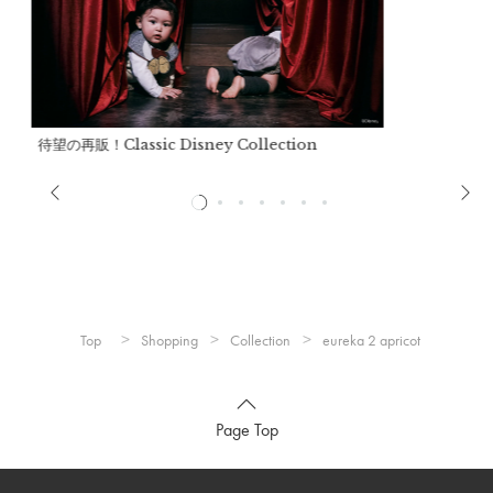
e）
袖丈：23cm
推奨年齢：
1歳〜3歳
サイズ (100cm-110cm)
待望の再販！Classic Disney Collection
a）
着丈：62cm
b）
肩幅：38cm
c）
身幅：34cm
d）
裾幅：85cm
e）
袖丈：34cm
推奨年齢：
3歳〜6歳
Top
Shopping
Collection
eureka 2 apricot
※推奨年齢は個人差がございますので、実寸を参考にしてくだ
さい。
Page Top
詳細