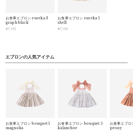
している場合お断りさせていただきます。
パッケージ
す。
・お客様のイメージ違いによる返品は受け付けしかねます。
午前9時以降のご注文は、【翌営業日】の発送となります。
・刺しゅうを入れた商品、ラッピング商材は、返品・交換はで
お食事エプロン
eureka 3
お食事エプロン
eureka 1
きかねますのでご了承お願いします。
■ ご注意
graph black
shell
・ご不明点などございましたらお気軽にお問い合わせくださ
¥
7,150
¥
7,150
・土日祝日および当社長期休業日（年末年始・ゴールデンウィ
い。
ーク・お盆等）は出荷業務とお問い合わせ対応がお休みとな
る場合があります。営業開始日から順次ご対応させていただ
きます。
・ご注文内容に確認すべき内容がある場合については発送日が
エプロンの人気アイテム
遅れる可能性があるため、あらかじめご了承ください。
マールマールオリジナルパッケージでお届けいたし
ます。
※予告なくデザインを変更することがあります。
サイズ
お食事エプロン
bouquet 1
お食事エプロン
bouquet 5
お食事エプロ
magnolia
kalanchoe
peony