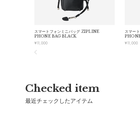
裏生地：
ナイロン100%
中綿：
ポリエステル100%
持ち手：
綿100%
スマートフォンミニバッグ
ZIPLINE
スマート
※色移りする事がありますので、淡色のものと分けて
PHONE BAG BLACK
PHONE
¥
11,000
¥
11,000
※ボタンに直接アイロンを掛けないで下さい。
※アイロンの際は当て布をご使用ください。
※この製品は撥水加工が施されていますが、経年劣化
製造国：
中国
Checked item
最近チェックしたアイテム