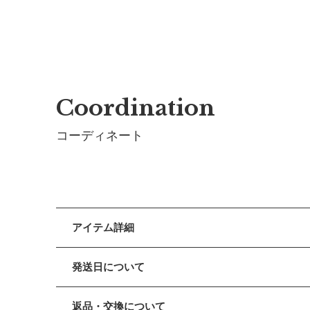
Coordination
コーディネート
アイテム詳細
入園・入学・習いごとなど、新しい世界へ飛び込んで行
発送日について
【デザイン】表布にステッチのない上品な印象のシュ
■ お盆期間中の営業・発送について
返品・交換について
【仕様／機能】裏地のみを簡単に引き出すことができ