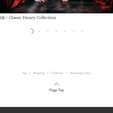
！Classic Disney Collection
Top
Shopping
Collection
shoes bag 3 navy
Page Top