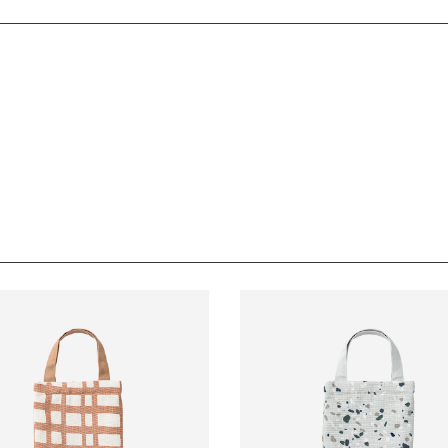
中綿キルティング生地を使用。日々のお手入れ便利な、撥水・撥油・防汚
内に必ずご連絡ください。
承っております。
もの気持ちを準備する時間にも繋がります。買いまわりせずにまとめて
負担となります。
ては、翌営業日より順次対応させていただきます。
お時間をいただく場合がございます。あらかじめご了承ください。
数料は、弊社で負担いたします。
長期経過している場合お断りさせていただきます。
となります。
ます。
ます。
交換はできかねますのでご了承お願いします。
ください。
デンウィーク・お盆等）は出荷業務とお問い合わせ対応がお休みとなる
発送日が遅れる可能性があるため、あらかじめご了承ください。