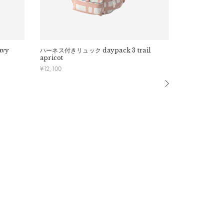
avy
ハーネス付きリュック
daypack 3 trail
ハーネス付き
apricot
¥
12,100
¥
12,100