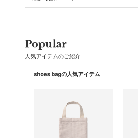
休業期間 2026年8月13日(木) 〜 16日(日)
■ 返品・交換について
【素材】MARLMARLオリジナルの、軽くて丈夫な
【ご注文について】
返品・交換をご希望される場合、商品到着より30日以
休業期間中もオンラインショップでのご注文は24時間
【おすすめ】お気に入りの色や柄を選ぶ時間は、子ど
■ お客様都合による返品・交換
軽減にも。
【お問い合わせ・発送の再開について】
交換の際の往復の送料及び代引手数料は、お客様のご
Popular
休業中にいただいたお問い合わせやご注文につきまし
shoes bag シューズバッグ特集はこちら>
連休明けは混雑が予想されるため、通常よりお届けに
■ 初期不良・商品間違いによる返品・交換
人気アイテムのご紹介
サイズ
早急に対応させていただきます。交換の際の往復の手
※ 夏季休業のご案内
■ ご注意
■ 出荷について
shoes bagの人気アイテム
・初期不良、商品間違いなどによる返品の場合でも、
午前9時までのご注文は、【営業日から当日】の発送
[Sサイズ]
・お客様のイメージ違いによる返品は受け付けしかね
午前9時以降のご注文は、【翌営業日】の発送となり
・刺しゅうを入れた商品、ラッピング商材は、返品・
縦：
26cm
■ ご注意
・ご不明点などございましたらお気軽にお問い合わせ
・土日祝日および当社長期休業日（年末年始・ゴール
横：
18cm
だきます。
・ご注文内容に確認すべき内容がある場合については
マチ幅：
6cm
靴の推奨サイズ：
～18cm