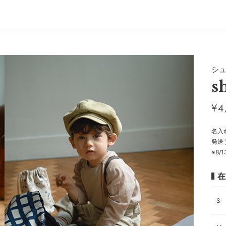
シ
s
¥
4
名入
発送
※8/
在
S