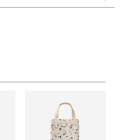
加工を表裏ともに施しました。
購入できるお買い物体験は、ペアレンツの準備の負担の
場合があります。営業開始日から順次ご対応させていた