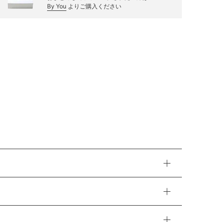
By You
よりご購入ください
更に特別なアイテムに。内側にはお名前スペースも。
洗濯前の煩わしさが軽減されます。