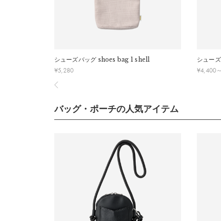
※靴の個体差がございますので、実寸を参考に
[Mサイズ]
縦：
30cm
シューズバッグ
shoes bag 1 shell
シューズ
横：
20cm
¥
5,280
¥
4,400
マチ幅：
8cm
靴の推奨サイズ：
～24cm
バッグ・ポーチの人気アイテム
※靴の個体差がございますので、実寸を参考に
詳細
表生地：
ポリエステル82%、綿18%