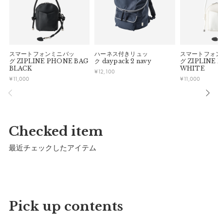
※靴の個体差がございますので、実寸を参考にしてく
ださい。
[Mサイズ]
スマートフォンミニバッ
ハーネス付きリュッ
スマートフォ
グ
ZIPLINE PHONE BAG
ク
daypack 2 navy
グ
ZIPLINE
BLACK
縦：
30cm
WHITE
¥
12,100
¥
11,000
¥
11,000
横：
20cm
マチ幅：
8cm
靴の推奨サイズ：
～24cm
Checked item
※靴の個体差がございますので、実寸を参考にしてく
ださい。
最近チェックしたアイテム
詳細
Pick up contents
表生地：
ポリエステル82%、綿18%