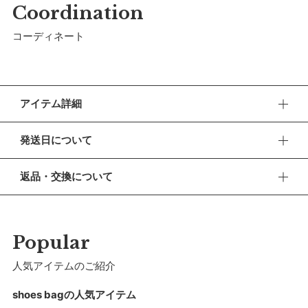
Coordination
コーディネート
アイテム詳細
入園・入学・習いごとなど、新しい世界へ飛び込んで行く子ど
発送日について
もたちへMARLMARLが贈るスクールグッズシリーズ。
■ お盆期間中の営業・発送について
【デザイン】表布にステッチのない上品な印象のシューズバッ
返品・交換について
休業期間 2026年8月13日(木) 〜 16日(日)
グです。S、Mの2サイズ展開。お名前刺しゅうを入れることで
■ 返品・交換について
更に特別なアイテムに。内側にはお名前スペースも。
【ご注文について】
返品・交換をご希望される場合、商品到着より30日以内に必
休業期間中もオンラインショップでのご注文は24時間承って
ずご連絡ください。
【仕様／機能】裏地のみを簡単に引き出すことができ、底に溜
Popular
おります。
まった砂や埃を手軽に取り除くことが可能。日々のお手入れや
■ お客様都合による返品・交換
人気アイテムのご紹介
【お問い合わせ・発送の再開について】
洗濯前の煩わしさが軽減されます。
交換の際の往復の送料及び代引手数料は、お客様のご負担とな
休業中にいただいたお問い合わせやご注文につきましては、翌
ります。
shoes bagの人気アイテム
【素材】MARLMARLオリジナルの、軽くて丈夫な中綿キルテ
営業日より順次対応させていただきます。