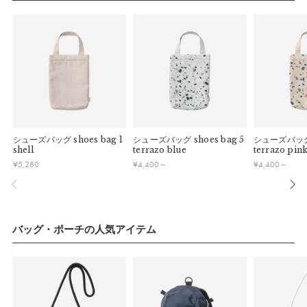
ィング生地を使用。日々のお手入れ便利な、撥水・撥油・防汚
連休明けは混雑が予想されるため、通常よりお届けにお時間を
■ 初期不良・商品間違いによる返品・交換
いただく場合がございます。あらかじめご了承ください。
加工を表裏ともに施しました。
早急に対応させていただきます。交換の際の往復の手数料は、
弊社で負担いたします。
※ 夏季休業のご案内
【おすすめ】お気に入りの色や柄を選ぶ時間は、子どもの気持
ちを準備する時間にも繋がります。買いまわりせずにまとめて
■ ご注意
■ 出荷について
購入できるお買い物体験は、ペアレンツの準備の負担の軽減に
・初期不良、商品間違いなどによる返品の場合でも、長期経過
午前9時までのご注文は、【営業日から当日】の発送となりま
も。
している場合お断りさせていただきます。
す。
・お客様のイメージ違いによる返品は受け付けしかねます。
午前9時以降のご注文は、【翌営業日】の発送となります。
shoes bag シューズバッグ特集はこちら>
・刺しゅうを入れた商品、ラッピング商材は、返品・交換はで
シューズバッグ
shoes bag 1
シューズバッグ
shoes bag 5
シューズバッ
きかねますのでご了承お願いします。
■ ご注意
shell
terrazo blue
terrazo pin
サイズ
・ご不明点などございましたらお気軽にお問い合わせくださ
¥
5,280
¥
4,400
～
¥
4,400
～
・土日祝日および当社長期休業日（年末年始・ゴールデンウィ
い。
ーク・お盆等）は出荷業務とお問い合わせ対応がお休みとな
る場合があります。営業開始日から順次ご対応させていただ
[Sサイズ]
きます。
・ご注文内容に確認すべき内容がある場合については発送日が
バッグ・ポーチの人気アイテム
縦：
26cm
遅れる可能性があるため、あらかじめご了承ください。
横：
18cm
マチ幅：
6cm
靴の推奨サイズ：
～18cm