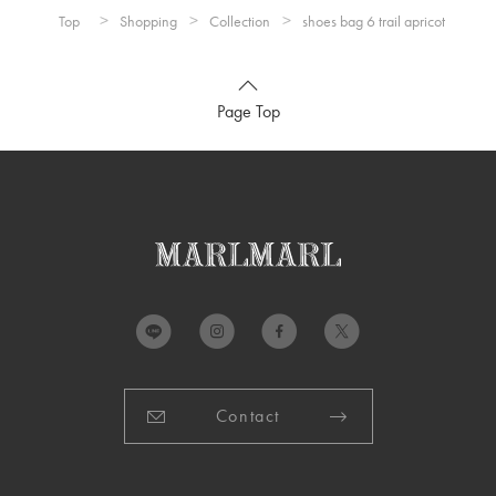
Top
Shopping
Collection
shoes bag 6 trail apricot
Page Top
Contact