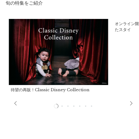
旬の特集をご紹介
裏生地：
ナイロン100%
中綿：
ポリエステル100%
ア
オンライン限
たスタイ
持ち手：
綿100%
※色移りする事がありますので、淡色のものと分けて洗ってく
ださい。
※ボタンに直接アイロンを掛けないで下さい。
※アイロンの際は当て布をご使用ください。
※この製品は撥水加工が施されていますが、経年劣化により効
力が弱くなる恐れがあります。
製造国：
中国
待望の再販！Classic Disney Collection