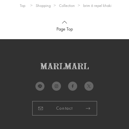
Top
Shopping
Collection
brim 6 repel khaki
※UVカット率 約80%
※ドライクリーニング不可。
※色移りする事がありますので、淡色のものと分けて洗ってく
Page Top
ださい。
※アイロンの際は当て布をご使用ください。
※しわの原因となりますので、洗濯後は形を整えてすぐに干し
て下さい。
※この製品は撥水加工が施されていますが、経年劣化により効
力が弱くなる恐れがあります。
製造国：
中国
Contact