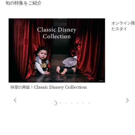
キッズサイズ
旬の特集をご紹介
a）天幅：
13.5cm
ア
オンライン限
b）高さ：
9cm
たスタイ
c）頭囲：
〜55cm
d）ツバ長さ：
11cm
顎ゴム長さ：
〜34cm
推奨年齢：
2歳〜6歳
※推奨年齢は個人差がございますので、実寸を参考にしてくだ
さい。
待望の再販！Classic Disney Collection
詳細
表生地：
ポリエステル100%
裏生地：
ポリエステル100%