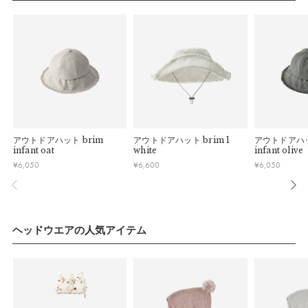
連休明けは混雑が予想されるため、通常よりお届けにお時間を
■ 初期不良・商品間違いによる返品・交換
蒸れを防止します。顎紐はアジャスター付きのゴムを使用。セ
いただく場合がございます。あらかじめご了承ください。
早急に対応させていただきます。交換の際の往復の手数料は、
ーフティーアジャスター付きで、過度な力がかかった際には外
弊社で負担いたします。
れる安全設計です。
※ 夏季休業のご案内
■ ご注意
【おすすめ】
■ 出荷について
・初期不良、商品間違いなどによる返品の場合でも、長期経過
swimwear
と合わせれば夏の水遊びコーデが完成。同素材の
午前9時までのご注文は、【営業日から当日】の発送となりま
している場合お断りさせていただきます。
す。
swing
と合わせれば、小雨や風から身を守りながら、クラシカ
・お客様のイメージ違いによる返品は受け付けしかねます。
午前9時以降のご注文は、【翌営業日】の発送となります。
ルなコーディネートを楽しめます。
・刺しゅうを入れた商品、ラッピング商材は、返品・交換はで
アウトドアハット
brim
アウトドアハット
brim 1
アウトドアハ
きかねますのでご了承お願いします。
■ ご注意
infant oat
white
infant olive
【モデル】
・ご不明点などございましたらお気軽にお問い合わせくださ
¥
6,050
¥
6,600
¥
6,050
・土日祝日および当社長期休業日（年末年始・ゴールデンウィ
1歳4か月、73cｍ（ベビーサイズ）／2歳0か月、83cｍ（ベビ
い。
ーク・お盆等）は出荷業務とお問い合わせ対応がお休みとな
ーサイズ）／3歳5か月、98cｍ（キッズサイズ）
る場合があります。営業開始日から順次ご対応させていただ
きます。
サイズ
・ご注文内容に確認すべき内容がある場合については発送日が
ヘッドウエアの人気アイテム
遅れる可能性があるため、あらかじめご了承ください。