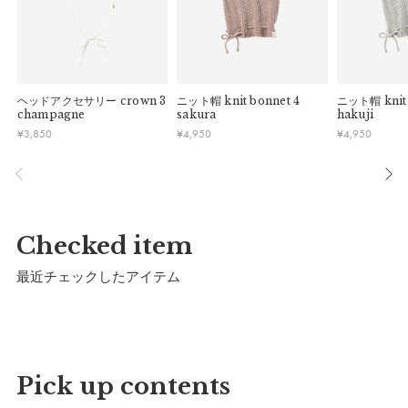
ヘッドアクセサリー
crown 3
ニット帽
knit bonnet 4
ニット帽
knit
champagne
sakura
hakuji
¥
3,850
¥
4,950
¥
4,950
ベビーサイズ
a）天幅：
12.5cm
Checked item
b）高さ：
7cm
最近チェックしたアイテム
c）頭囲：
〜49cm
d）ツバ長さ：
9cm
顎ゴム長さ：
〜34cm
推奨年齢：
0歳〜2歳
Pick up contents