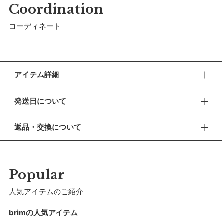
Coordination
コーディネート
アイテム詳細
上品で高機能なスイムハット。水辺はもちろん公園やピクニッ
発送日について
クでのプレイハットとしても◎。ひと夏の冒険に出かける子ど
もの心強い味方です。
■ お盆期間中の営業・発送について
返品・交換について
休業期間 2026年8月13日(木) 〜 16日(日)
【素材】
■ 返品・交換について
表地には日本古来の雨具「蓑（ミノ）」から着想を得て開発さ
【ご注文について】
返品・交換をご希望される場合、商品到着より30日以内に必
れた、撥水生地のミノテック®を採用。マットでサラッとした
休業期間中もオンラインショップでのご注文は24時間承って
ずご連絡ください。
Popular
おります。
風合いながらストレッチ性にも長けており、蒸れにくく、UV
加工も施されたコンフォートな素材です。
■ お客様都合による返品・交換
人気アイテムのご紹介
【お問い合わせ・発送の再開について】
交換の際の往復の送料及び代引手数料は、お客様のご負担とな
【仕様／機能】
休業中にいただいたお問い合わせやご注文につきましては、翌
ります。
brimの人気アイテム
営業日より順次対応させていただきます。
裏地にメッシュを合わせることで通気性を向上させ、不快な汗