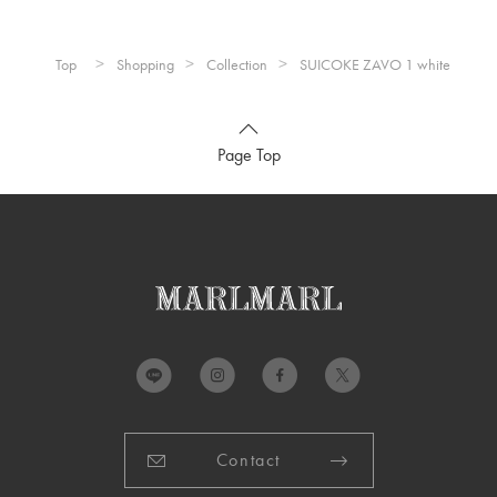
製造国：
中国
Top
Shopping
Collection
SUICOKE ZAVO 1 white
Page Top
Contact