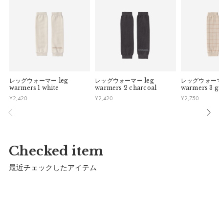
ッションラバーからの厚い支持を集めています。
パッケージ
レッグウォーマー
leg
レッグウォーマー
leg
レッグウォー
warmers 1 white
warmers 2 charcoal
warmers 3 g
¥
2,420
¥
2,420
¥
2,750
Checked item
最近チェックしたアイテム
SUICOKEオリジナルパッケージでお届けいたしま
す。
※予告なくデザインを変更することがあります。