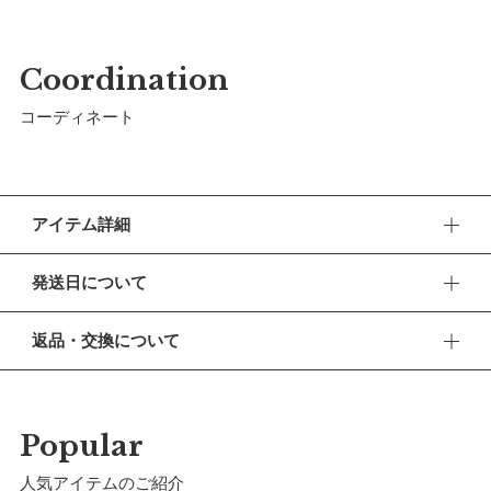
Coordination
コーディネート
アイテム詳細
原っぱや水辺もこれひとつでOK。SUICOKEとコラボしたユー
発送日について
ティリティなスポーツサンダルです。とっておきのサンダルを
履いて夏の冒険へ。
■ お盆期間中の営業・発送について
返品・交換について
休業期間 2026年8月13日(木) 〜 16日(日)
【仕様／機能】
■ 返品・交換について
かかとのベルトは脱げにくさにこだわった完全オリジナルデザ
【ご注文について】
返品・交換をご希望される場合、商品到着より30日以内に必
インです。ベルクロで調整しながらかかとを固定。肌に当たる
休業期間中もオンラインショップでのご注文は24時間承って
ずご連絡ください。
Popular
おります。
面にはクッション材が付いており靴擦れを防止します。また、
かかとと甲のベルトはゴム仕様。着脱も簡単なので「自分で履
■ お客様都合による返品・交換
人気アイテムのご紹介
【お問い合わせ・発送の再開について】