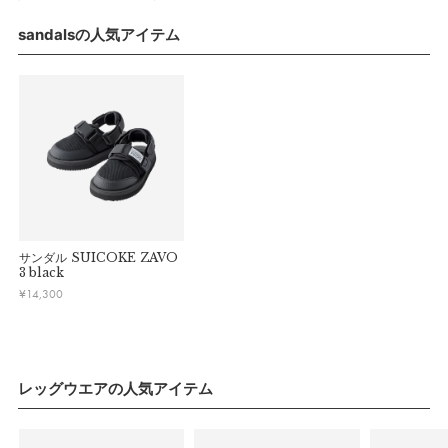
きたい！」年頃の子も挑戦できる設計です。自分で履いてステ
交換の際の往復の送料及び代引手数料は、お客様のご負担とな
休業中にいただいたお問い合わせやご注文につきましては、翌
ります。
sandalsの人気アイテム
ップアップ！
営業日より順次対応させていただきます。
連休明けは混雑が予想されるため、通常よりお届けにお時間を
■ 初期不良・商品間違いによる返品・交換
【シーン】
いただく場合がございます。あらかじめご了承ください。
早急に対応させていただきます。交換の際の往復の手数料は、
つま先まで隠れるデザインで怪我のリスクを軽減します。また
弊社で負担いたします。
つま先はメッシュ素材となっているため、水抜けもよく快適性
※ 夏季休業のご案内
も◎。水中で足が取られづらいのも特徴です。公園から水遊び
■ ご注意
■ 出荷について
まで一足でどこでも行けます。
・初期不良、商品間違いなどによる返品の場合でも、長期経過
午前9時までのご注文は、【営業日から当日】の発送となりま
している場合お断りさせていただきます。
す。
【色／柄】
・お客様のイメージ違いによる返品は受け付けしかねます。
午前9時以降のご注文は、【翌営業日】の発送となります。
夏のまぶしい日差しに輝くホワイトカラー。足元からキラッと
・刺しゅうを入れた商品、ラッピング商材は、返品・交換はで
サンダル
SUICOKE ZAVO
明るく、ひと夏をアクティブに過ごせる色味です。
きかねますのでご了承お願いします。
■ ご注意
3 black
・ご不明点などございましたらお気軽にお問い合わせくださ
¥
14,300
・土日祝日および当社長期休業日（年末年始・ゴールデンウィ
【SUICOKE】
い。
ーク・お盆等）は出荷業務とお問い合わせ対応がお休みとな
「本当に自分たちが欲しいもの、所有したいものだけを作って
る場合があります。営業開始日から順次ご対応させていただ
いく」という挑戦的創造開発をコンセプトとして、自由な発想
きます。
でファッション性と機能性を追求した製品を開発し続けてきた
・ご注文内容に確認すべき内容がある場合については発送日が
レッグウエアの人気アイテム
シューズブランド。 世界的な一流ソールメーカーとして知ら
遅れる可能性があるため、あらかじめご了承ください。
れるVibram社との取り組みも深く、世界中のアウトドア&ファ