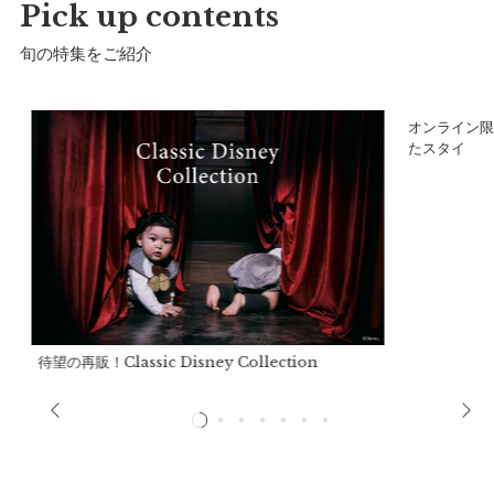
Pick up contents
旬の特集をご紹介
サイズ
ア
オンライン限
たスタイ
13cm
14cm
15cm
待望の再販！Classic Disney Collection
詳細
アッパー：
合成繊維
ソール：
EVA