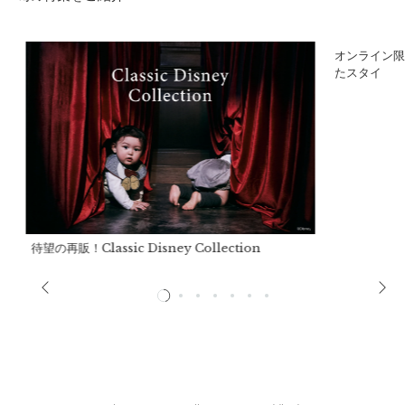
ア
オンライン限
たスタイ
サイズ(90cm-100cm)
a）着丈：
約60.5cm
待望の再販！Classic Disney Collection
b）身幅：
約31cm
c）袖丈：
約15.5cm
d）肩幅：
約20cm
e）裾幅：
約56.5cm
推奨年齢：
2歳～4歳