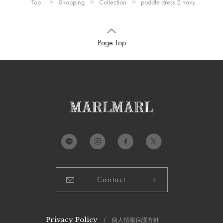
Top
Shopping
Collection
paddle dress 2 navy
サイズ(110cm-120cm)
a）着丈：
約72.5cm
Page Top
b）身幅：
約35cm
c）袖丈：
約18cm
d）肩幅：
約24cm
e）裾幅：
約62.7cm
推奨年齢：
4歳～6歳
※推奨年齢は個人差がございますので、実寸を参考にしてくだ
さい。
Contact
詳細
素材：
ナイロン100%
Privacy Policy
/ 個人情報保護方針