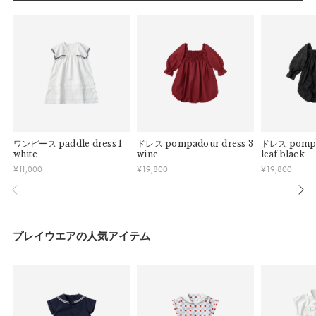
連休明けは混雑が予想されるため、通常よりお届けにお時間を
■ 初期不良・商品間違いによる返品・交換
いただく場合がございます。あらかじめご了承ください。
【素材】
早急に対応させていただきます。交換の際の往復の手数料は、
子どもたちの遊び着として使えるタフなナイロン素材を仕様。
弊社で負担いたします。
※ 夏季休業のご案内
さらに撥水・撥油・防汚加工を施し、濡れづらく汚れづらい生
■ ご注意
地にしました。公園や水辺でも活躍する一着です。
■ 出荷について
・初期不良、商品間違いなどによる返品の場合でも、長期経過
午前9時までのご注文は、【営業日から当日】の発送となりま
【色／柄】
している場合お断りさせていただきます。
す。
・お客様のイメージ違いによる返品は受け付けしかねます。
凜々しく品の良い印象を与えるネイビーカラー。フレアスリー
午前9時以降のご注文は、【翌営業日】の発送となります。
・刺しゅうを入れた商品、ラッピング商材は、返品・交換はで
ブに施された2本のラインはセーラーテイストを感じられるポ
ワンピース
paddle dress 1
ドレス
pompadour dress 3
ドレス
pompa
きかねますのでご了承お願いします。
■ ご注意
white
wine
leaf black
イント。帰省やお食事会で上品な雰囲気を纏えるドレスです。
・ご不明点などございましたらお気軽にお問い合わせくださ
¥
11,000
¥
19,800
¥
19,800
・土日祝日および当社長期休業日（年末年始・ゴールデンウィ
い。
【コーデ】
ーク・お盆等）は出荷業務とお問い合わせ対応がお休みとな
る場合があります。営業開始日から順次ご対応させていただ
きょうだいやお友だちとpaddleシリーズで揃えて、夏の装い
きます。
を楽しむことも。suicoke sandalsやbrimなどの小物と合わせ
・ご注文内容に確認すべき内容がある場合については発送日が
プレイウエアの人気アイテム
れば、とびきりキュートな夏コーデのできあがり。
遅れる可能性があるため、あらかじめご了承ください。
パッケージ