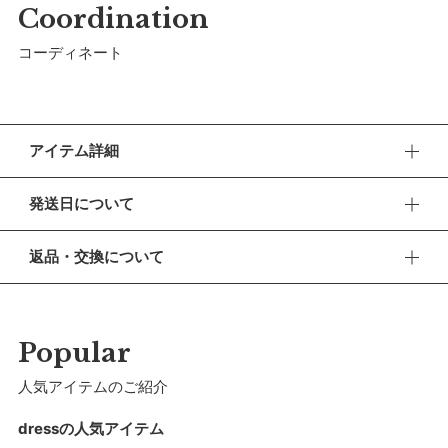
Coordination
コーディネート
アイテム詳細
夏のお出かけをフォトジェニックに演出するサマードレス。走
発送日について
り回るたびに揺れるセーラー風のフレアスリーブがキュートな
お出かけ＆お遊び着です。
■ お盆期間中の営業・発送について
返品・交換について
休業期間 2026年8月13日(木) 〜 16日(日)
【ロングユース】
■ 返品・交換について
袖のフレアスリーブはセーラーカラーからヒントを得たデザイ
【ご注文について】
返品・交換をご希望される場合、商品到着より30日以内に必
ンで、ふんわりと華やかに。フレアが自然に肩へフィットする
休業期間中もオンラインショップでのご注文は24時間承って
ずご連絡ください。
Popular
おります。
ため成長に合わせて長く着用できます。
■ お客様都合による返品・交換
人気アイテムのご紹介
【お問い合わせ・発送の再開について】
【仕様／機能】
交換の際の往復の送料及び代引手数料は、お客様のご負担とな
暑い夏でも快適に過ごせるよう、袖の下のアームホールを大き
休業中にいただいたお問い合わせやご注文につきましては、翌
ります。
dressの人気アイテム
営業日より順次対応させていただきます。
く開けています。通気性も良く涼やかです。