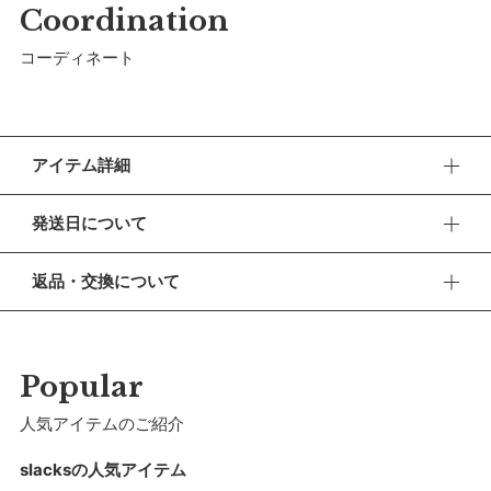
Coordination
コーディネート
アイテム詳細
今年の夏はどこへ行こう、何をしよう。子どもたちのわくわく
発送日について
を後押しするサマースラックスです。ペアレンツも嬉しい撥水
加工で水陸両用のお遊び着としても。
■ お盆期間中の営業・発送について
返品・交換について
休業期間 2026年8月13日(木) 〜 16日(日)
【デザイン】
■ 返品・交換について
裾に並んだスナップボタンを留めることでバルーン風のシルエ
【ご注文について】
返品・交換をご希望される場合、商品到着より30日以内に必
ットに変化します。スマートに履いたり、ゆったり履いたり。
休業期間中もオンラインショップでのご注文は24時間承って
ずご連絡ください。
Popular
おります。
コーディネートの幅が広がります。
■ お客様都合による返品・交換
人気アイテムのご紹介
【お問い合わせ・発送の再開について】
【ロングユース】
交換の際の往復の送料及び代引手数料は、お客様のご負担とな
スナップボタンですぼめた裾は足首で丈をキープするので、裾
休業中にいただいたお問い合わせやご注文につきましては、翌
ります。
slacksの人気アイテム
営業日より順次対応させていただきます。
の引きずり防止にも。丈の長い頃から着用でき、成長してから