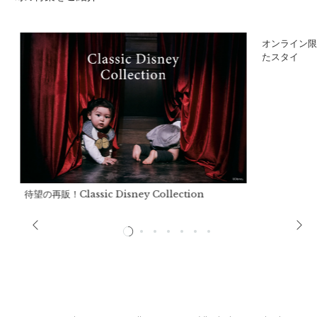
サイズ
ア
オンライン限
たスタイ
待望の再販！Classic Disney Collection
サイズ(90cm-100cm)
a）ウエストゴム上がり：
約46cm
b）股上：
約18cm