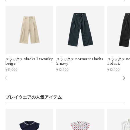
連休明けは混雑が予想されるため、通常よりお届けにお時間を
■ 初期不良・商品間違いによる返品・交換
はワイドとタイトの着こなしを楽しめます。
いただく場合がございます。あらかじめご了承ください。
早急に対応させていただきます。交換の際の往復の手数料は、
【仕様／機能】
弊社で負担いたします。
※ 夏季休業のご案内
両サイドにはハンカチやティッシュが入るポケット付き。メッ
■ ご注意
シュ素材なのでパンツの内側も蒸れず快適です。
■ 出荷について
・初期不良、商品間違いなどによる返品の場合でも、長期経過
午前9時までのご注文は、【営業日から当日】の発送となりま
【素材】
している場合お断りさせていただきます。
す。
・お客様のイメージ違いによる返品は受け付けしかねます。
子どもたちの遊び着として使えるタフなナイロン素材を仕様。
午前9時以降のご注文は、【翌営業日】の発送となります。
・刺しゅうを入れた商品、ラッピング商材は、返品・交換はで
さらに撥水・撥油・防汚加工を施し、濡れづらく汚れづらい生
スラックス
slacks 1 swanky
スラックス
normant slacks
スラックス
no
きかねますのでご了承お願いします。
■ ご注意
beige
2 navy
1 black
地へ。公園や水辺でも実力を発揮するユーティリティウエアで
・ご不明点などございましたらお気軽にお問い合わせくださ
¥
11,000
¥
12,100
¥
12,100
・土日祝日および当社長期休業日（年末年始・ゴールデンウィ
す。
い。
ーク・お盆等）は出荷業務とお問い合わせ対応がお休みとな
る場合があります。営業開始日から順次ご対応させていただ
【色／柄】
きます。
ホワイト地にブラックのラインで描いたグラフチェック柄。タ
・ご注文内容に確認すべき内容がある場合については発送日が
プレイウエアの人気アイテム
イルのような清涼感を感じさせるカラーリングです。
遅れる可能性があるため、あらかじめご了承ください。
【コーデ】
paddle shirtsと合わせて夏のお出かけ着として。小さな船乗り
のような愛らしくも凜々しい姿に変身します。手持ちのTシャ