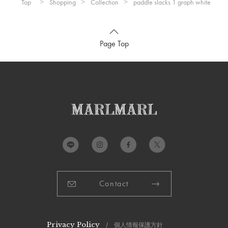
Top
Shopping
Collection
paddle slacks 1 graph white
c）股下：
約31cm
d）足口：
約22cm
Page Top
推奨年齢：
2歳～4歳
サイズ(110cm-120cm)
a）ウエストゴム上がり：
約51cm
b）股上：
約21cm
c）股下：
約45.5cm
d）足口：
約25cm
推奨年齢：
4歳～6歳
※推奨年齢は個人差がございますので、実寸を参考にしてくだ
さい。
Contact
詳細
Privacy Policy
/ 個人情報保護方針