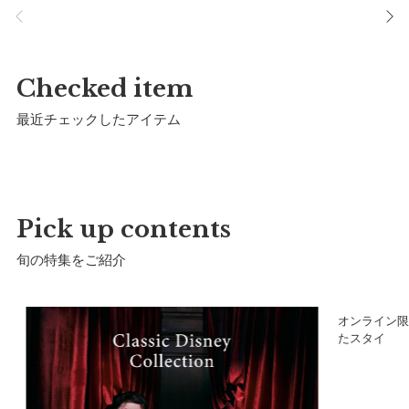
サイズ
Checked item
最近チェックしたアイテム
Pick up contents
旬の特集をご紹介
ア
オンライン限
たスタイ
a）横幅：
32.5cm
b）縦幅：
10.5cm