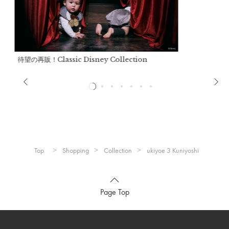
首まわり：
約25cm〜28cm
推奨年齢：
生後すぐ～2歳まで
※シリーズにより大きさが異なる場合があります。
※よだれのつたいもれ防止のため、一般的なスタイよりも、首
待望の再販！Classic Disney Collection
回りが小さめのつくりになっています。
詳細
表生地：
再生繊維(テンセル)73%、レーヨン27%
Top
Shopping
Collection
ukiyoe 3 Kuniyoshi
裏生地：
ポリエステル95%、ポリウレタン5%
※洗濯機不可、手洗いのみ。
※ドライクリーニング不可。
Page Top
※色移りする事がありますので、淡色のものと分けて洗ってく
ださい。
※アイロンの際は当て布をご使用ください。