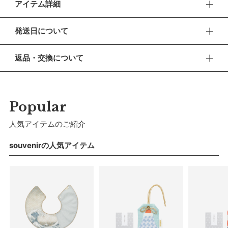
アイテム詳細
トラディショナルな印刷技法である浮世絵を、モダンなポップ
発送日について
アートで表現したスタイ。水の中の生き物たちが生き生きと踊
る様子を鮮やかな色合いで描きました。
■ お盆期間中の営業・発送について
返品・交換について
休業期間 2026年8月13日(木) 〜 16日(日)
【デザイン】
■ 返品・交換について
日本の伝統的な印刷技法である浮世絵を現代的な解釈で再構成
【ご注文について】
返品・交換をご希望される場合、商品到着より30日以内に必
しました。子どもたちの未来に日本のカルチャーをギフトしま
休業期間中もオンラインショップでのご注文は24時間承って
ずご連絡ください。
Popular
おります。
す。左サイドにはKUNIYOSHIの文字を散らしたグラフィカル
なデザインに。
■ お客様都合による返品・交換
人気アイテムのご紹介
【お問い合わせ・発送の再開について】
交換の際の往復の送料及び代引手数料は、お客様のご負担とな
【色／柄】
休業中にいただいたお問い合わせやご注文につきましては、翌
ります。
souvenirの人気アイテム
営業日より順次対応させていただきます。
歌川国芳の絵画シリーズ「金魚づくし」より「玉や玉や」をデ
連休明けは混雑が予想されるため、通常よりお届けにお時間を
■ 初期不良・商品間違いによる返品・交換
ザインモチーフに。金魚やかえる、亀など個性豊かな水中の生
いただく場合がございます。あらかじめご了承ください。
早急に対応させていただきます。交換の際の往復の手数料は、
き物が擬人化し、楽しげに歌い踊る姿を描いた作品です。その
弊社で負担いたします。
姿はまるで公園でお友だちと遊ぶ子どものよう。紅色と水色の
※ 夏季休業のご案内
重なり合いが豊かな印象をもたらします。
■ ご注意
■ 出荷について
・初期不良、商品間違いなどによる返品の場合でも、長期経過
【おすすめ】
午前9時までのご注文は、【営業日から当日】の発送となりま