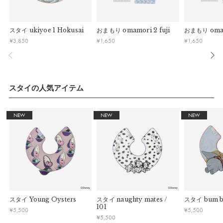
している場合お断りさせていただきます。
す。
日本旅行のお土産やギフトにもおすすめ。ukiyoeの別デザイン
・お客様のイメージ違いによる返品は受け付けしかねます。
午前9時以降のご注文は、【翌営業日】の発送となります。
やzekkaと合わせれば愛らしいジャポニズム風コーディネート
・刺しゅうを入れた商品、ラッピング商材は、返品・交換はで
スタイ
ukiyoe 1 Hokusai
おまもり
omamori 2 fuji
おまもり
oma
に。お呼ばれやお祝いの席でも喜ばれるアイテムです。
きかねますのでご了承お願いします。
■ ご注意
¥
3,850
¥
1,650
¥
1,650
・ご不明点などございましたらお気軽にお問い合わせくださ
・土日祝日および当社長期休業日（年末年始・ゴールデンウィ
パッケージ
い。
ーク・お盆等）は出荷業務とお問い合わせ対応がお休みとな
る場合があります。営業開始日から順次ご対応させていただ
きます。
スタイの人気アイテム
・ご注文内容に確認すべき内容がある場合については発送日が
遅れる可能性があるため、あらかじめご了承ください。
NEW
NEW
NEW
マールマールオリジナルパッケージでお届けいたし
スタイ
Young Oysters
スタイ
naughty mates /
スタイ
bum 
ます。
101
¥
5,500
¥
5,500
¥
5,500
※予告なくデザインを変更することがあります。