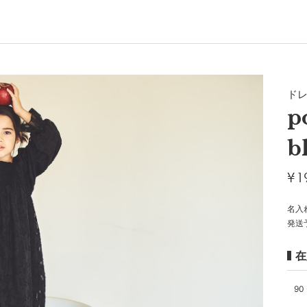
ド
p
b
¥
1
名入
発送
在
90 