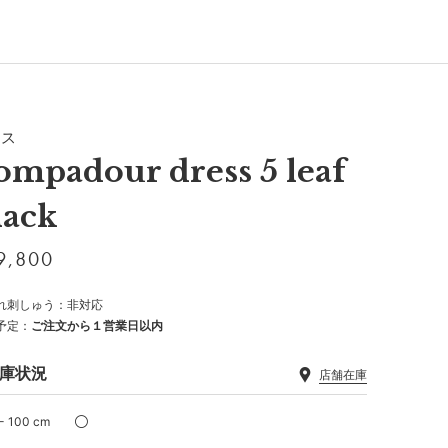
レス
ompadour dress 5 leaf
lack
9,800
れ刺しゅう：非対応
予定：
ご注文から１営業日以内
庫状況
店舗在庫
- 100 cm