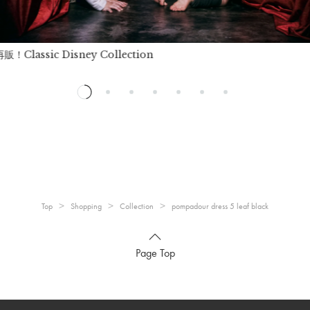
！Classic Disney Collection
Top
Shopping
Collection
pompadour dress 5 leaf black
Page Top