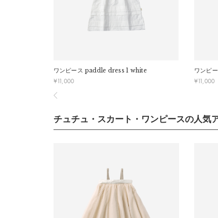
c）袖
d）胸
e）裾
推奨年
ワンピース
paddle dress 1 white
ワンピー
¥
11,000
¥
11,000
サイズ(1
a）着
チュチュ・スカート・ワンピースの人気
b）身
c）袖
d）胸
e）裾
推奨年
※推奨