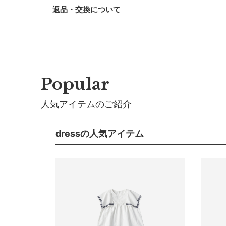
■ 出荷について
丸みを存分に引き出すデザインです。立体的なバルー
返品・交換について
午前9時までのご注文は、【営業日から当日】の発送
で、よりボリューム感がアップし可憐な着こなしへ。
午前9時以降のご注文は、【翌営業日】の発送となり
■ 返品・交換について
【素材】
返品・交換をご希望される場合、商品到着より30日以
■ ご注意
繊細な花柄を散りばめたジャガード素材です。ふわり
・土日祝日および当社長期休業日（年末年始・ゴール
■ お客様都合による返品・交換
だきます。
【色／柄】
交換の際の往復の送料及び代引手数料は、お客様のご
・ご注文内容に確認すべき内容がある場合については
Popular
モードでスタイリッシュ。甘めのスタイルをクールに
■ 初期不良・商品間違いによる返品・交換
【おすすめ】
人気アイテムのご紹介
早急に対応させていただきます。交換の際の往復の手
きょうだいやお友だちとpompadourシリーズで
■ ご注意
dressの人気アイテム
サイズ
・初期不良、商品間違いなどによる返品の場合でも、
・お客様のイメージ違いによる返品は受け付けしかね
・刺しゅうを入れた商品、ラッピング商材は、返品・
・ご不明点などございましたらお気軽にお問い合わせ
サイズ(9
a）着
b）身