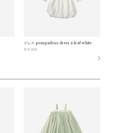
ドレス
pompadour dress 4 leaf white
ドレス
pompa
¥
19,800
¥
19,800