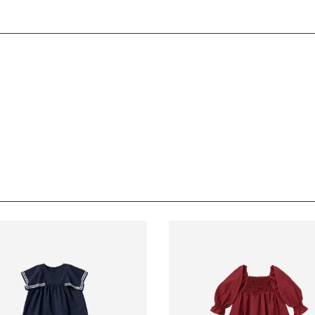
ンシルエットに加えて、キュートなパフスリーブ、胸元の不規則なシャ
となります。
ます。
内に必ずご連絡ください。
と起毛した模様と、透け感のあるレースとのコントラストでおしゃれな
デンウィーク・お盆等）は出荷業務とお問い合わせ対応がお休みとなる
負担となります。
発送日が遅れる可能性があるため、あらかじめご了承ください。
引き締めるブラックです。着回ししやすく、幅広い色味と合わせられる
数料は、弊社で負担いたします。
合わせればペアコーデも。誕生日や発表会など思い出に残る特別な日をフォ
長期経過している場合お断りさせていただきます。
ます。
交換はできかねますのでご了承お願いします。
ください。
0-100cm)
丈：
51cm
幅：
31cm