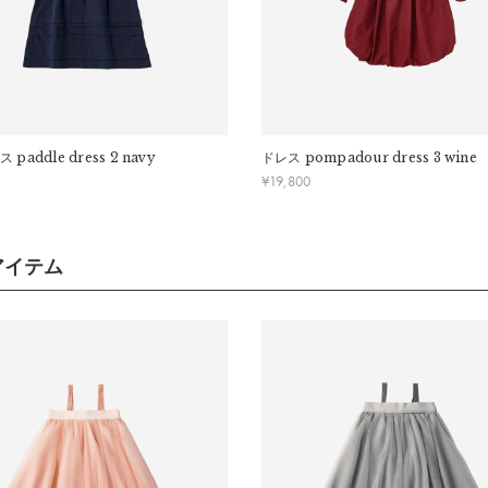
丈：
38cm
幅：
13cm
幅：
40cm
齢：
2歳〜4歳
ス
paddle dress 2 navy
ドレス
pompadour dress 3 wine
¥
19,800
10cm-120cm)
丈：
66cm
アイテム
幅：
33cm
丈：
45cm
幅：
14cm
幅：
40cm
齢：
4歳〜6歳
年齢は個人差がございますので、実寸を参考にしてください。