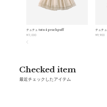
詳細
チュチュ
tutu 4 peachpuff
チュチュ
¥
11,000
¥
9,900
表生地：
ポリエステル100%
見頃裏・袖裏：
ポリエステル100%
スカート裏：
ナイロン100%
※洗濯機不可・手洗いのみ
Checked item
※押し洗いをして下さい。
※蛍光増白剤入り洗剤はお避け下さい。
最近チェックしたアイテム
※アイロンの際は当て布をご使用ください。
※しわの原因となりますので、洗濯後は形を整えてす
※濃色は色落ちすることがあります。
※色移りの恐れがありますので、濡れたまま他の洗濯
製造国：
中国