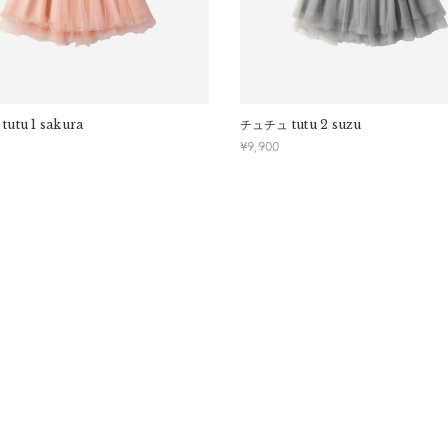
tutu 1 sakura
チュチュ
tutu 2 suzu
¥
9,900
ぐに干して下さい。
物と重ねないで下さい。