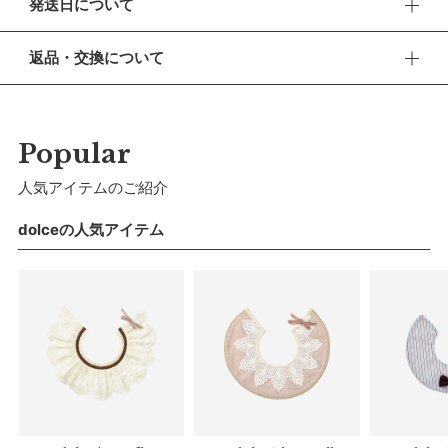
発送日について
スタイルにさりげない遊び心を添えて。
■ お盆期間中の営業・発送について
【デザイン】
返品・交換について
休業期間 2026年8月13日(木) 〜 16日(日)
モノクロのチェック生地とブラックの蝶ネクタイで洗練された
■ 返品・交換について
印象へ。繊細な花柄のレース地のタイは、シックなデザインの
【ご注文について】
返品・交換をご希望される場合、商品到着より30日以内に必
中に愛らしさを感じられるポイントに。
休業期間中もオンラインショップでのご注文は24時間承って
ずご連絡ください。
Popular
おります。
【仕様／機能】
■ お客様都合による返品・交換
人気アイテムのご紹介
【お問い合わせ・発送の再開について】
タイは取り外し可能です。ご自宅で簡単にお手入れができま
交換の際の往復の送料及び代引手数料は、お客様のご負担とな
す。
休業中にいただいたお問い合わせやご注文につきましては、翌
ります。
dolceの人気アイテム
営業日より順次対応させていただきます。
【コーデ】
連休明けは混雑が予想されるため、通常よりお届けにお時間を
■ 初期不良・商品間違いによる返品・交換
いただく場合がございます。あらかじめご了承ください。
スタイとしてはもちろん、オケージョンシーンでの付け襟とし
早急に対応させていただきます。交換の際の往復の手数料は、
て最適。身に纏うだけでコーディネートがクラスアップ。お呼
弊社で負担いたします。
※ 夏季休業のご案内
ばれやパーティーにも。
■ ご注意
■ 出荷について
【おすすめ】
・初期不良、商品間違いなどによる返品の場合でも、長期経過
午前9時までのご注文は、【営業日から当日】の発送となりま
ギフトにぴったりのアイテムです。日常シーンから大切な日ま
している場合お断りさせていただきます。
す。
・お客様のイメージ違いによる返品は受け付けしかねます。
で活躍する大切な1枚に。お名前刺しゅうをすれば、世界でひ
午前9時以降のご注文は、【翌営業日】の発送となります。
・刺しゅうを入れた商品、ラッピング商材は、返品・交換はで
とつだけのプレゼントに。