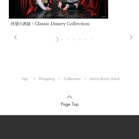
※シリーズにより大きさが異なる場合があります。
※よだれのつたいもれ防止のため、一般的なスタイよりも、首
回りが小さめのつくりになっています。
待望の再販！Classic Disney Collection
詳細
表生地：
ポリエステル65%、レーヨン35%
リボン部分：
ポリエステル98%、ポリウレタン2%
Top
Shopping
Collection
dolce black check
裏生地：
ポリエステル95%、ポリウレタン5%
※洗濯機不可・手洗いのみ
※ドライクリーニング不可。
Page Top
※色移りする事がありますので、淡色のものと分けて洗ってく
ださい。
※アイロンの際は当て布をご使用ください。
※アイロンの際は付属を外してください。