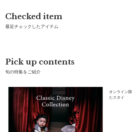
サイズ
Checked item
最近チェックしたアイテム
Pick up contents
旬の特集をご紹介
ア
オンライン限
たスタイ
a）横幅：
32cm
b）縦幅：
10.5cm
首まわり：
約25cm〜28cm
推奨年齢：
生後すぐ〜2歳まで