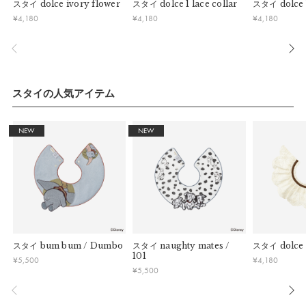
スタイ
dolce ivory flower
スタイ
dolce 1 lace collar
スタイ
dolce 
きかねますのでご了承お願いします。
■ ご注意
¥
4,180
¥
4,180
¥
4,180
・ご不明点などございましたらお気軽にお問い合わせくださ
パッケージ
・土日祝日および当社長期休業日（年末年始・ゴールデンウィ
い。
ーク・お盆等）は出荷業務とお問い合わせ対応がお休みとな
る場合があります。営業開始日から順次ご対応させていただ
きます。
・ご注文内容に確認すべき内容がある場合については発送日が
スタイの人気アイテム
遅れる可能性があるため、あらかじめご了承ください。
NEW
NEW
マールマールオリジナルパッケージでお届けいたし
ます。
スタイ
bum bum / Dumbo
スタイ
naughty mates /
スタイ
dolce
※予告なくデザインを変更することがあります。
101
¥
5,500
¥
4,180
¥
5,500