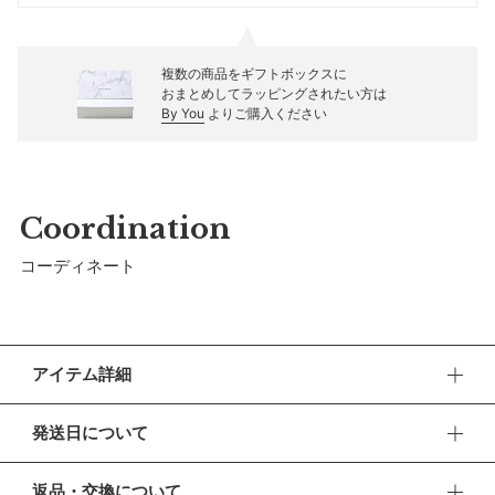
複数の商品をギフトボックスに
おまとめしてラッピングされたい方は
By You
よりご購入ください
Coordination
コーディネート
アイテム詳細
雨の日のお出かけや通園も楽しみになる。子どもの成長に長く
発送日について
寄り添う品のよいレインポンチョです。
■ お盆期間中の営業・発送について
【デザイン】
返品・交換について