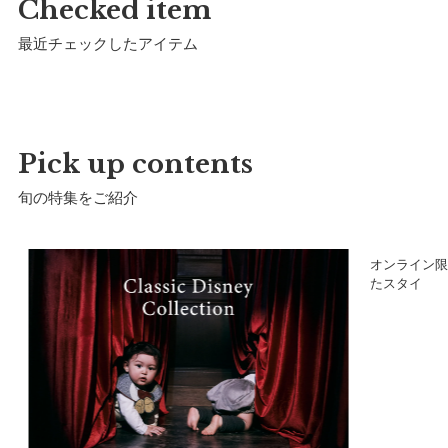
Checked item
最近チェックしたアイテム
サイズ(80cm-90cm)
a）総丈：
約48cm
b）裾幅：
約80cm
Pick up contents
c）袖丈最長：
約34cm
旬の特集をご紹介
ゴム収縮時最短：
約16cm
フード長：
約27cm
ア
オンライン限
フード幅：
約24cm
たスタイ
推奨年齢：
1歳6ヶ月～3歳
※推奨年齢は個人差がございますので、実寸を参考にしてくだ
さい。