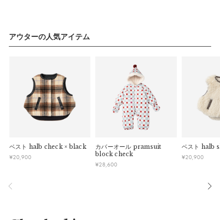
っていても広々見渡せるように。袖の切り替え部分には反射板
ーク・お盆等）は出荷業務とお問い合わせ対応がお休みとな
る場合があります。営業開始日から順次ご対応させていただ
を施し、視界が悪い雨の日も存在を主張できます。
きます。
【シーン】
・ご注文内容に確認すべき内容がある場合については発送日が
アウターの人気アイテム
遅れる可能性があるため、あらかじめご了承ください。
使用後にサッと干せるよう、首後ろにループを施しました。内
側には紛失を防ぐお名前タグ付き。持ち歩きに便利な収納袋が
セットになっており、日常シーンでも使いやすく。
サイズ
ベスト
halb check × black
カバーオール
pramsuit
ベスト
halb 
block check
¥
20,900
¥
20,900
¥
28,600