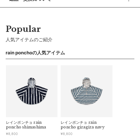
休業期間 2026年8月13日(木) 〜 16日(日)
さっと脱ぎ着ができるレインポンチョは、小さな子どもとの相
■ 返品・交換について
性がぴったり。3つの大きなボタンで脱ぎ着ができるため、
【ご注文について】
返品・交換をご希望される場合、商品到着より30日以内に必
「自分でやりたい！」時期になったらひとりでの着用に挑戦で
休業期間中もオンラインショップでのご注文は24時間承って
ずご連絡ください。
Popular
おります。
きます。
■ お客様都合による返品・交換
人気アイテムのご紹介
【お問い合わせ・発送の再開について】
【素材】
交換の際の往復の送料及び代引手数料は、お客様のご負担とな
柔らかくしなやかな撥水加工のポリエステル生地。雨具特有の
休業中にいただいたお問い合わせやご注文につきましては、翌
ります。
rain ponchoの人気アイテム
営業日より順次対応させていただきます。
ガサガサという音が苦手な子どもも着用しやすいように。
連休明けは混雑が予想されるため、通常よりお届けにお時間を
■ 初期不良・商品間違いによる返品・交換
いただく場合がございます。あらかじめご了承ください。
【色／柄】
早急に対応させていただきます。交換の際の往復の手数料は、
柔らかいイエローは、霧の向こうから差し込む光のよう。淡く
弊社で負担いたします。
※ 夏季休業のご案内
上品な色味で子どもを包み込みます。
■ ご注意
■ 出荷について
【ロングユース】
・初期不良、商品間違いなどによる返品の場合でも、長期経過
午前9時までのご注文は、【営業日から当日】の発送となりま
袖口のゴムを縮めることで、袖丈の調整が可能です。およそ
している場合お断りさせていただきます。
す。
・お客様のイメージ違いによる返品は受け付けしかねます。
80~90㎝まで着用ができます。
午前9時以降のご注文は、【翌営業日】の発送となります。
・刺しゅうを入れた商品、ラッピング商材は、返品・交換はで
レインポンチョ
rain
レインポンチョ
rain
【仕様／機能】
きかねますのでご了承お願いします。
■ ご注意
poncho shimashima
poncho gizagiza navy
・ご不明点などございましたらお気軽にお問い合わせくださ
顔まわりの広い範囲をクリアに切り替えたことで、フードを被
¥
8,800
¥
8,800
・土日祝日および当社長期休業日（年末年始・ゴールデンウィ
い。