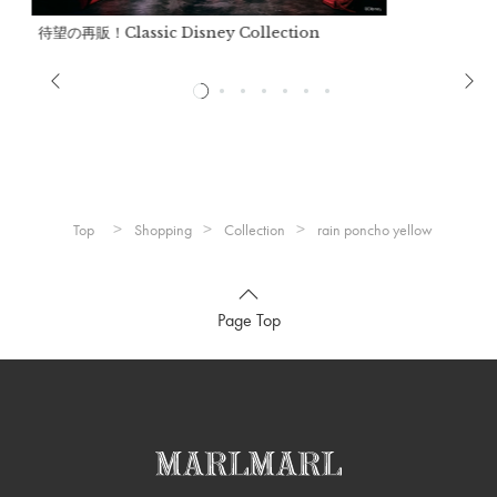
詳細
待望の再販！Classic Disney Collection
Top
Shopping
Collection
rain poncho yellow
Page Top