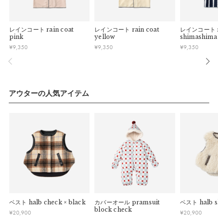
している場合お断りさせていただきます。
す。
ガサガサという音が苦手な子も着用しやすいよう、柔らかくし
・お客様のイメージ違いによる返品は受け付けしかねます。
午前9時以降のご注文は、【翌営業日】の発送となります。
なやかな撥水加工のされたオリジナルのポリエステル生地を採
・刺しゅうを入れた商品、ラッピング商材は、返品・交換はで
レインコート
rain coat
レインコート
rain coat
レインコート
用しました。
きかねますのでご了承お願いします。
■ ご注意
pink
yellow
shimashima
・ご不明点などございましたらお気軽にお問い合わせくださ
¥
9,350
¥
9,350
¥
9,350
・土日祝日および当社長期休業日（年末年始・ゴールデンウィ
【色／柄】
い。
ーク・お盆等）は出荷業務とお問い合わせ対応がお休みとな
ネイビーのギザギザ模様は、水たまりをぴょんぴょん飛び回
る場合があります。営業開始日から順次ご対応させていただ
り、寄り道しながら進む子どものよう。子どもたちも呼びやす
きます。
いよう「ぎざぎざ」という名前にしました。
・ご注文内容に確認すべき内容がある場合については発送日が
アウターの人気アイテム
遅れる可能性があるため、あらかじめご了承ください。
【ロングユース】
二重になった袖は、インナーの衣類が濡れるのを防ぐほか、成
長に合わせて2段階に折りたたむことができます。成長を見守
りながら長く寄り添うレインコートに。
【おすすめ】
内側には紛失を防ぐお名前タグ付き。持ち歩きに便利な収納袋
がセットになっており、日常シーンでも使いやすく。
ベスト
halb check × black
カバーオール
pramsuit
ベスト
halb 
サイズ
block check
¥
20,900
¥
20,900