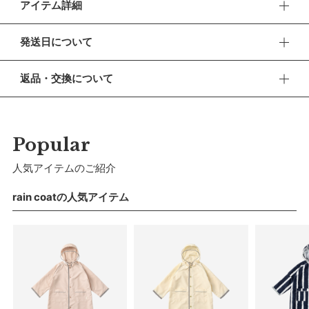
アイテム詳細
ポップなレインコートと一緒なら雨の日もハッピーに。通園・
発送日について
通学からお出かけまで、幅広いシーンで活躍するロングユース
なレインコートです。
■ お盆期間中の営業・発送について
返品・交換について
休業期間 2026年8月13日(木) 〜 16日(日)
【デザイン】
■ 返品・交換について
フロントのアクセントのスナップボタンは子どもが扱いやすい
【ご注文について】
返品・交換をご希望される場合、商品到着より30日以内に必
大きなサイズに。「自分でできた」をサポートします。顔まわ
休業期間中もオンラインショップでのご注文は24時間承って
ずご連絡ください。
Popular
おります。
りをクリアに切り替えたことで、フードを被っていても視界も
広々。
■ お客様都合による返品・交換
人気アイテムのご紹介
【お問い合わせ・発送の再開について】
交換の際の往復の送料及び代引手数料は、お客様のご負担とな
【仕様／機能】
休業中にいただいたお問い合わせやご注文につきましては、翌
ります。
rain coatの人気アイテム
営業日より順次対応させていただきます。
バックプリーツは動きやすさを確保。タブを外せばプリーツが
連休明けは混雑が予想されるため、通常よりお届けにお時間を
■ 初期不良・商品間違いによる返品・交換
大きく開き、リュックやランドセルを背負うゆとりも生み出し
いただく場合がございます。あらかじめご了承ください。
早急に対応させていただきます。交換の際の往復の手数料は、
ます。袖の切り替えはリフレクターにもなっていて、薄暗い雨
弊社で負担いたします。
の日も存在を主張します。首元後ろにあるループで、使用後も
※ 夏季休業のご案内
サッと干せるように。
■ ご注意
■ 出荷について
・初期不良、商品間違いなどによる返品の場合でも、長期経過
【素材】
午前9時までのご注文は、【営業日から当日】の発送となりま