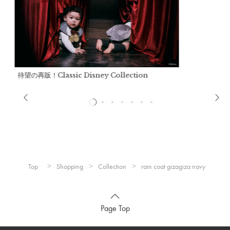
d）袖丈(100cm)：
約41cm
d'）袖丈(110cm)：
約46cm
d"）袖丈(120cm)：
約51cm
フード長：
約30.5cm
フード幅：
約25.5cm
待望の再販！Classic Disney Collection
推奨年齢：
3歳～6歳
※推奨年齢は個人差がございますので、実寸を参考にしてくだ
さい。
※袖丈はボタンで調整できます。
Top
Shopping
Collection
rain coat gizagiza navy
詳細
Page Top