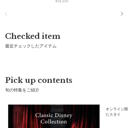
¥
28,600
Checked item
最近チェックしたアイテム
Pick up contents
旬の特集をご紹介
サイズ(100cm-120cm)
a）総丈：
約67cm
ア
オンライン限
b）身幅：
約48cm
たスタイ
c）裾幅：
約53cm