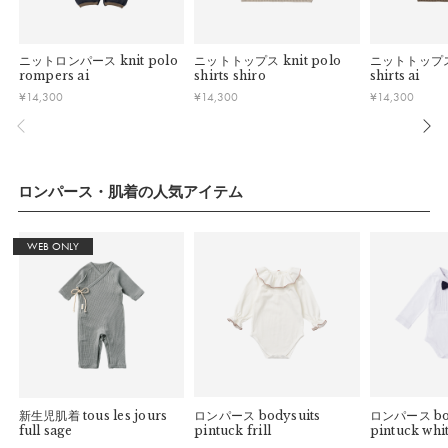
している場合お断りさせていただきます。
す。
ートします。
・お客様のイメージ違いによる返品は受け付けしかねます。
午前9時以降のご注文は、【翌営業日】の発送となります。
・刺しゅうを入れた商品、ラッピング商材は、返品・交換はで
【色／柄】
ニットロンパース
knit polo
ニットトップス
knit polo
ニットトップ
きかねますのでご了承お願いします。
■ ご注意
rompers ai
shirts shiro
shirts ai
2パターンの編み地で織りなす、さり気ないボーダー柄。上品
・ご不明点などございましたらお気軽にお問い合わせくださ
¥
14,300
¥
14,300
¥
14,300
・土日祝日および当社長期休業日（年末年始・ゴールデンウィ
なグレーとライトブラウンを組み合わせ、大人顔負けのシック
い。
ーク・お盆等）は出荷業務とお問い合わせ対応がお休みとな
な配色に。
る場合があります。営業開始日から順次ご対応させていただ
きます。
【シーン】
・ご注文内容に確認すべき内容がある場合については発送日が
ロンパース・肌着の人気アイテム
肌あたりが良く、シルエットも編み地も美しいので、お家でリ
遅れる可能性があるため、あらかじめご了承ください。
ラックスして過ごす時間も、友人を招いてのお披露目会も、日
常のお出かけ、お食事会や旅行、帰省までシームレスに活躍す
WEB ONLY
る1着に。
【おすすめ】
同色のknit bonnetとコーディネートすれば、本物の妖精のよ
う。誰もがついつい笑顔になってしまうセットはギフトにもお
すすめです。お友だちやきょうだいとknitシリーズで合わせて
ペアルックを楽しんでも。
新生児肌着
tous les jours
ロンパース
bodysuits
ロンパース
bo
full sage
pintuck frill
pintuck whi