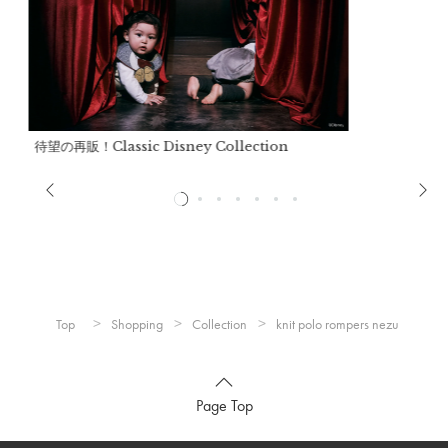
d）裄丈：
21.5cm
推奨年齢：
0歳～2歳
※ニット製品により、サイズが異なる場合があります。
※推奨年齢は個人差がございますので、実寸を参考にしてくだ
さい。
待望の再販！Classic Disney Collection
詳細
本体：
綿100%
※洗濯機不可・手洗いのみ
Top
Shopping
Collection
knit polo rompers nezu
※ドライクリーニング不可。
※押し洗いをして下さい。
※ボタンに直接アイロンを掛けないで下さい。
Page Top
※しわの原因になりますので、洗濯後は形を整えてで下さい。
※ハンガー掛けでの保管はせず、畳んで保管して下さい。