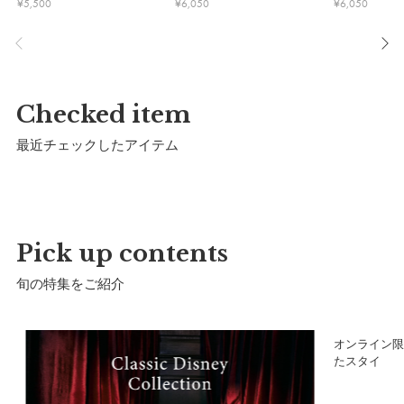
サイズ
¥
5,500
¥
6,050
¥
6,050
Checked item
最近チェックしたアイテム
Pick up contents
旬の特集をご紹介
サイズ(70cm-80cm)
a）総丈：
46cm
ア
オンライン限
たスタイ
b）股下：
5cm
c）身幅：
29cm