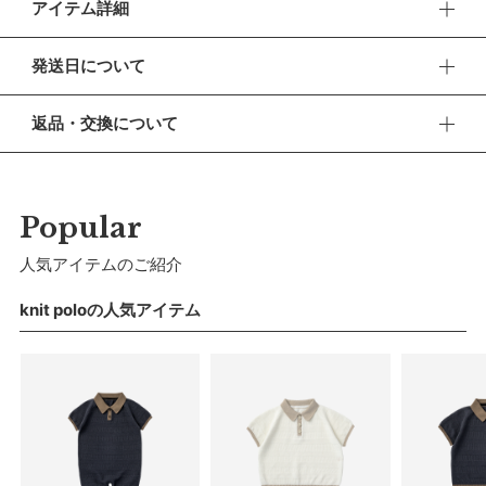
アイテム詳細
サマーシーズンも活躍する半袖ニットロンパースです。上品な
発送日について
ルックスと機能性を両立させた爽やかなお出かけ着として。
■ お盆期間中の営業・発送について
【デザイン】
返品・交換について
休業期間 2026年8月13日(木) 〜 16日(日)
クラシカルなポロシャツのデザインを、股下まで包むロンパー
■ 返品・交換について
ス型にアレンジ。おむつが見えづらく、可愛い見た目もパーフ
【ご注文について】
返品・交換をご希望される場合、商品到着より30日以内に必
ェクトに保ってくれます。
休業期間中もオンラインショップでのご注文は24時間承って
ずご連絡ください。
Popular
おります。
【素材】
■ お客様都合による返品・交換
人気アイテムのご紹介
【お問い合わせ・発送の再開について】
毛羽立ちを抑えた細いコットン糸で編み上げたボディは、サラ
交換の際の往復の送料及び代引手数料は、お客様のご負担とな
ッと滑らかで上品な光沢が特徴です。襟ぐりには消臭糸を編み
休業中にいただいたお問い合わせやご注文につきましては、翌
ります。
knit poloの人気アイテム
営業日より順次対応させていただきます。
込み、汗っかきの子どもたちに気兼ねなく着させてあげられま
連休明けは混雑が予想されるため、通常よりお届けにお時間を
■ 初期不良・商品間違いによる返品・交換
す。
いただく場合がございます。あらかじめご了承ください。
早急に対応させていただきます。交換の際の往復の手数料は、
【仕様／機能】
弊社で負担いたします。
※ 夏季休業のご案内
日本が世界に誇るホールガーメント製法を用いて、シームレス
■ ご注意
な美しいシルエットと最高の着心地を実現。襟ぐりのボタンは
■ 出荷について
・初期不良、商品間違いなどによる返品の場合でも、長期経過
お着替えを、股下のスナップボタンはおむつ替えを簡単にサポ
午前9時までのご注文は、【営業日から当日】の発送となりま