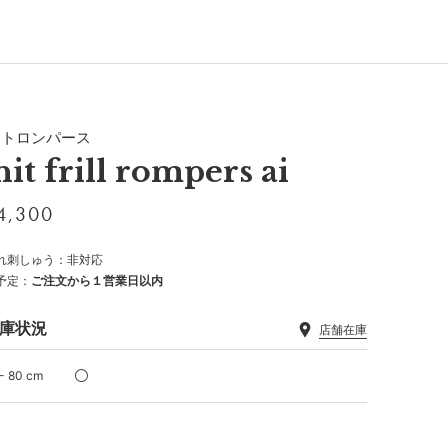
ットロンパース
nit frill rompers ai
4,300
れ刺しゅう：非対応
予定：
ご注文から１営業日以内
庫状況
店舗在庫
- 80 cm