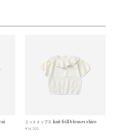
あるブラウンを配色しました。
やtutuとのコーディネートも楽しめます。
eni
ニットトップス
knit frill blouses shiro
¥
14,300