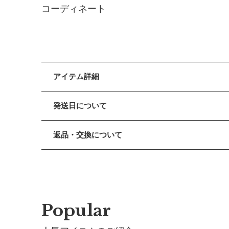
コーディネート
アイテム詳細
大人顔負けの高いファッション性と着心地にこだわっ
発送日について
【デザイン】
■ 出荷について
たっぷりフリル襟がチャーミング。丸みを帯びたフォ
返品・交換について
午前9時までのご注文は、【営業日から当日】の発送
ぞく肌がバックスタイルの抜け感に。
午前9時以降のご注文は、【翌営業日】の発送となり
■ 返品・交換について
【素材】
返品・交換をご希望される場合、商品到着より30日以
■ ご注意
毛羽立ちを抑えた細いコットン糸で編み上げたボディ
・土日祝日および当社長期休業日（年末年始・ゴール
■ お客様都合による返品・交換
れます。
だきます。
交換の際の往復の送料及び代引手数料は、お客様のご
・ご注文内容に確認すべき内容がある場合については
Popular
【仕様／機能】
■ 初期不良・商品間違いによる返品・交換
日本が世界に誇るホールガーメント製法を用いて、シ