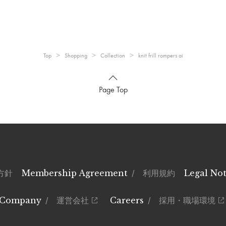
Top
Shopping
Collection
knit frill rompers ai
Page Top
方針
Membership Agreement
/ 利用規約
Legal Not
Company
/ 運営会社
Careers
/ 採用・職場環境