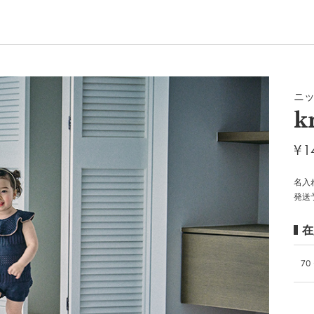
ニ
k
¥
1
名入
発送
在
70 