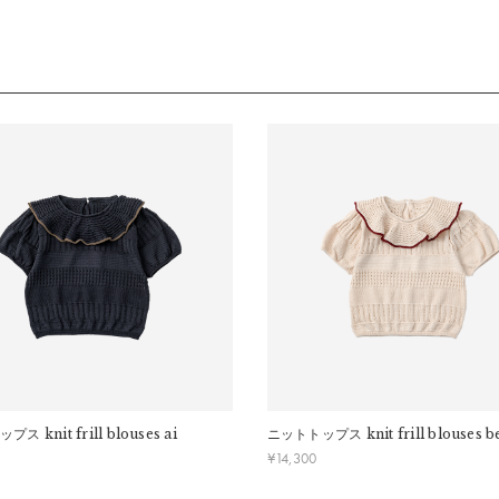
数料は、弊社で負担いたします。
りなすボーダー柄。伝統色の藍色から着想を得たネイビーに、奥行きの
長期経過している場合お断りさせていただきます。
ます。
妖精のよう。襟をアクセントに、インナーのボディスーツとしてbloomers
交換はできかねますのでご了承お願いします。
ください。
ルックを楽しむことも。
0cm-80cm)
丈：
約43cm
幅：
約28cm
ップス
knit frill blouses ai
ニットトップス
knit frill blouses b
¥
14,300
幅：
約24.5cm