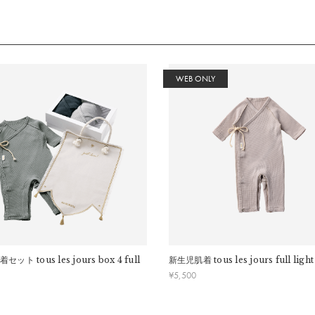
齢：
0歳～2歳
ト製品により、サイズが異なる場合があります。
年齢は個人差がございますので、実寸を参考にしてください。
WEB ONLY
着セット
tous les jours box 4 full
新生児肌着
tous les jours full ligh
下さい。
¥
5,500
い。
。