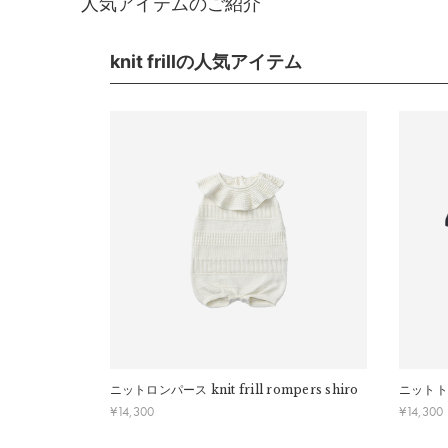
人気アイテムのご紹介
早急に対応させていただきます。交換の際の往復の手
【色／柄】
ニットの楽しさを感じられる4パターンの編み地で織
■ ご注意
knit frillの人気アイテム
・初期不良、商品間違いなどによる返品の場合でも、
【コーデ】
・お客様のイメージ違いによる返品は受け付けしかね
同色のknit bonnetとセットで着用すれば、本物の
・刺しゅうを入れた商品、ラッピング商材は、返品・
・ご不明点などございましたらお気軽にお問い合わせ
【おすすめ】
お友だちやきょうだいとknitシリーズで合わせてペア
サイズ
サイズ(7
a）総
b）身
ニットロンパース
knit frill rompers shiro
ニットト
¥
14,300
¥
14,300
c）肩