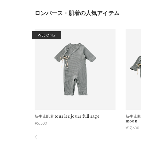
推奨年
ロンパース・肌着の人気アイテム
※ニッ
※推奨
WEB ONLY
詳細
本体：
綿100%
※洗濯機不可・手洗いのみ
※ドライクリーニング不可。
※押し洗いをして下さい。
※ボタンに直接アイロンを掛けないで下さい。
新生児肌着
tous les jours full sage
新生児肌
※しわの原因になりますので、洗濯後は形を整えてで
moon
¥
5,500
¥
17,600
※ハンガー掛けでの保管はせず、畳んで保管して下さ
※繊細な商品ですので摩擦や引っ掛けにご注意下さい