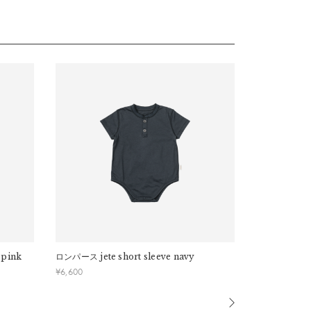
t pink
ロンパース
jete short sleeve navy
ロンパース
je
¥
6,600
¥
6,600