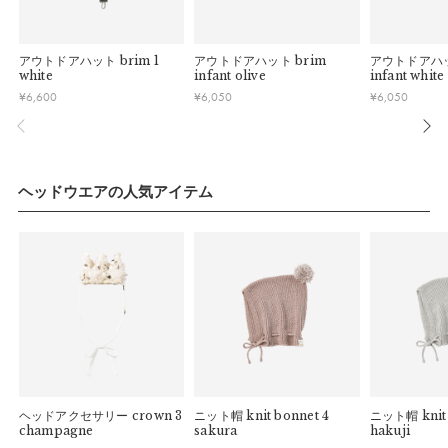
している場合お断りさせていただきます。
す。
・お客様のイメージ違いによる返品は受け付けしかねます。
【色／柄】
午前9時以降のご注文は、【翌営業日】の発送となります。
・刺しゅうを入れた商品、ラッピング商材は、返品・交換はで
ベビーをやさしく包み込む淡いグレージュカラー。日差しから
アウトドアハット
brim 1
アウトドアハット
brim
アウトドアハ
きかねますのでご了承お願いします。
■ ご注意
white
infant olive
infant white
赤ちゃんを守るような柔らかい色味です。
・ご不明点などございましたらお気軽にお問い合わせくださ
¥
6,600
¥
6,050
¥
6,050
・土日祝日および当社長期休業日（年末年始・ゴールデンウィ
い。
【おすすめ】
ーク・お盆等）は出荷業務とお問い合わせ対応がお休みとな
る場合があります。営業開始日から順次ご対応させていただ
ベビーからペアレンツまで幅広いサイズを展開しているbrimシ
きます。
リーズ。家族みんなでお揃いのリンクコーデを楽しんでも◎。
・ご注文内容に確認すべき内容がある場合については発送日が
ヘッドウエアの人気アイテム
遅れる可能性があるため、あらかじめご了承ください。
サイズ
ヘッドアクセサリー
crown 3
ニット帽
knit bonnet 4
ニット帽
knit
champagne
sakura
hakuji