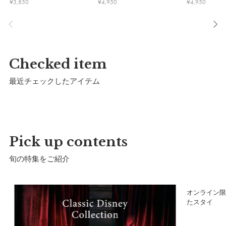
¥
3,850
¥
4,950
¥
4,950
a）高さ：
12.5cm
b）頭囲：
〜46cm
Checked item
c）ツバ長さ：
5.5cm
最近チェックしたアイテム
あご紐長さ：
24.5cm
推奨年齢：
4ヶ月〜8ヶ月頃
Pick up contents
詳細
旬の特集をご紹介
表生地：
ポリエステル82%、綿18%
ア
オンライン限
たスタイ
裏生地：
綿100%
※UVカット率 約95%