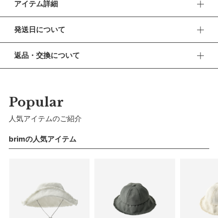
アイテム詳細
「はじめての夏も快適に過ごしてほしい」。そんな願いを込め
発送日について
た新生児向けの涼やかなハットです。
■ お盆期間中の営業・発送について
【デザイン】
返品・交換について
休業期間 2026年8月13日(木) 〜 16日(日)
丸みを帯びたメトロハットは、髪の毛が生えそろってない繊細
■ 返品・交換について
な赤ちゃんの頭を守ります。生まれたてのベビーに負担を掛け
【ご注文について】
返品・交換をご希望される場合、商品到着より30日以内に必
ないよう、芯を張らずに縫製しました。柔らかなゴムが顔回り
休業期間中もオンラインショップでのご注文は24時間承って
ずご連絡ください。
Popular
おります。
にそっとに寄り添います。
■ お客様都合による返品・交換
人気アイテムのご紹介
【お問い合わせ・発送の再開について】
【シーン】
交換の際の往復の送料及び代引手数料は、お客様のご負担とな
ベビーカーで横になることが多い月齢なので、寝転んだ姿勢で
休業中にいただいたお問い合わせやご注文につきましては、翌
ります。
brimの人気アイテム
営業日より順次対応させていただきます。
も心地良く過ごせるようなツバの広さに。柔らかくこしのある
連休明けは混雑が予想されるため、通常よりお届けにお時間を
■ 初期不良・商品間違いによる返品・交換
素材なので、屋内などでは顔まわりを折り上げて被ることも可
いただく場合がございます。あらかじめご了承ください。
早急に対応させていただきます。交換の際の往復の手数料は、
能です。
弊社で負担いたします。
※ 夏季休業のご案内
【素材】
■ ご注意
通気性のよいバスケット生地にUV・撥水加工を施しました。
■ 出荷について
・初期不良、商品間違いなどによる返品の場合でも、長期経過
丸洗いも可能でお手入れも簡単です。
午前9時までのご注文は、【営業日から当日】の発送となりま