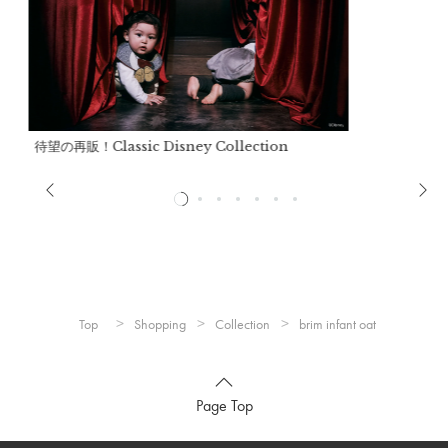
※洗濯機不可・手洗いのみ。
※ドライクリーニング不可。
※色移りする事がありますので、淡色のものと分けて洗ってく
ださい。
※アイロンの際は当て布をご使用ください。
※この製品は撥水加工が施されていますが、経年劣化により効
待望の再販！Classic Disney Collection
力が弱くなる恐れがあります。
※この製品はUV加工が施されていますが、経年劣化により効
力が弱くなる恐れがあります。
製造国：
中国
Top
Shopping
Collection
brim infant oat
Page Top