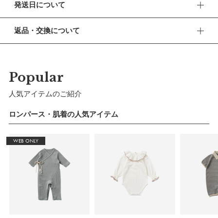
発送日について
なBABY MILO®と一緒なら、おでかけがもっと楽しみに。
■ お盆期間中の営業・発送について
【デザイン】
返品・交換について
休業期間 2026年8月13日(木) 〜 16日(日)
フロントの胸元にはBABY MILO®のワンポイント刺しゅう。背
■ 返品・交換について
面には、MARLMARLとBAPE®の1stカモパターンがミックスさ
【ご注文について】
返品・交換をご希望される場合、商品到着より30日以内に必
れたコラボ限定の特別なロゴが。フォントの上でくつろぐ
休業期間中もオンラインショップでのご注文は24時間承って
ずご連絡ください。
Popular
おります。
BABY MILO®は笑顔を誘う可愛さです。
■ お客様都合による返品・交換
人気アイテムのご紹介
【お問い合わせ・発送の再開について】
【色／柄】
交換の際の往復の送料及び代引手数料は、お客様のご負担とな
BABY MILO®が映えるベージュ地のロンパースで親しみやすい
休業中にいただいたお問い合わせやご注文につきましては、翌
ります。
ロンパース・肌着の人気アイテム
営業日より順次対応させていただきます。
印象に。上品でニュートラルなカラーが、ベビーの笑顔を照ら
連休明けは混雑が予想されるため、通常よりお届けにお時間を
■ 初期不良・商品間違いによる返品・交換
します。
いただく場合がございます。あらかじめご了承ください。
WEB ONLY
早急に対応させていただきます。交換の際の往復の手数料は、
【仕様／機能】
弊社で負担いたします。
※ 夏季休業のご案内
着替えやおむつ替えをしやすいよう、股下とフロントにスナッ
■ ご注意
プボタンを配しました。
■ 出荷について
・初期不良、商品間違いなどによる返品の場合でも、長期経過
午前9時までのご注文は、【営業日から当日】の発送となりま
【コーデ】
している場合お断りさせていただきます。
す。
・お客様のイメージ違いによる返品は受け付けしかねます。
MARLMARL×BAPE®のスタイと合わせれば、洗練された愛ら
午前9時以降のご注文は、【翌営業日】の発送となります。
・刺しゅうを入れた商品、ラッピング商材は、返品・交換はで