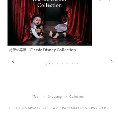
A BATHING APE®オリジナルパッケージでお届けい
たします。
待望の再販！Classic Disney Collection
※予告なくデザインを変更することがあります。
サイズ
Top
Shopping
Collection
BAPE × MARLMARL - 1ST CAMO BABY MILO ROMPERS KB BEIGE