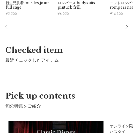
しさに大変身。お出かけが楽しみになるフォトジェニックなル
新生児肌着
tous les jours
ロンパース
bodysuits
ニットロンパ
きかねますのでご了承お願いします。
■ ご注意
full sage
pintuck frill
rompers ne
ックスに。
・ご不明点などございましたらお気軽にお問い合わせくださ
¥
5,500
¥
6,050
¥
14,300
・土日祝日および当社長期休業日（年末年始・ゴールデンウィ
い。
【おすすめ】
ーク・お盆等）は出荷業務とお問い合わせ対応がお休みとな
る場合があります。営業開始日から順次ご対応させていただ
BAPE®好きのファミリーへのギフトに最適です。きょうだいや
きます。
お友だちと色違いやコラボTシャツで揃えても素敵です。
・ご注文内容に確認すべき内容がある場合については発送日が
遅れる可能性があるため、あらかじめご了承ください。
【A BATHING APE®】
Checked item
原宿からスタートした、ジャパニーズストリートウエアの先駆
最近チェックしたアイテム
的ブランド。ABC CAMOやBABY MILO®など、独自のアイコ
ニックなデザインで人気を集め、幅広い世代からグローバルに
愛され続けています。
パッケージ
Pick up contents
旬の特集をご紹介
ア
オンライン限
たスタイ