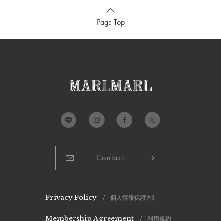
Page Top
サイズ(70cm)
a）総丈：
58cm
b）股下：
17cm
c）身幅：
24cm
Contact
d）肩幅：
21cm
e）袖丈：
22cm
推奨年齢：
0歳～1歳
Privacy Policy
/ 個人情報保護方針
サイズ(80cm)
Membership Agreement
/ 利用規約