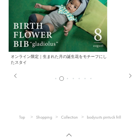
本体：
綿100%
別布部分：
再生繊維（セルロース）39%、ナイロン31%、レー
ヨン30%
※洗濯機可(ネット使用・タンブラー乾燥不可)
し
※ドライクリーニング不可。
※色移りする事がありますので、淡色のものと分けて洗ってく
ださい。
※洗濯の際はネットをご使用下さい。
※アイロンの際は当て布をご使用ください。
※形を整えて陰干しして下さい。
※こちらのラベルは製品使用終了まで大切に保管ください。
製造国：
中国
Top
Shopping
Collection
bodysuits pintuck frill