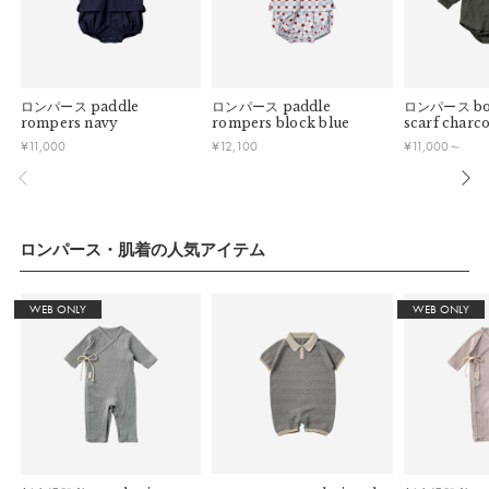
ロンパース
paddle
ロンパース
paddle
ロンパース
bo
rompers navy
rompers block blue
scarf charco
¥
11,000
¥
12,100
¥
11,000
～
サイズ(70cm)
a）着丈：
37.5cm
b）身幅：
25cm
ロンパース・肌着の人気アイテム
c）袖丈：
24.5cm
d）肩幅：
18cm
WEB ONLY
WEB ONLY
推奨年齢：
0歳〜1歳
サイズ(80cm)
a）着丈：
43.5cm
b）身幅：
28cm