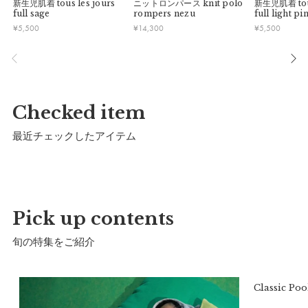
新生児肌着
tous les jours
ニットロンパース
knit polo
新生児肌着
to
c）袖丈：
28cm
full sage
rompers nezu
full light pi
¥
5,500
¥
14,300
¥
5,500
d）肩幅：
20.5cm
推奨年齢：
1歳〜2歳まで
サイズ(90cm)
Checked item
a）着丈：
46.5cm
b）身幅：
31cm
最近チェックしたアイテム
c）袖丈：
33.5cm
d）肩幅：
22.5cm
推奨年齢：
2歳〜3歳まで
Pick up contents
※推奨年齢は個人差がございますので、実寸を参考にしてくだ
さい。
旬の特集をご紹介
Classic Poohコレクションが新作とともに再販
甚平と巾着｜
詳細