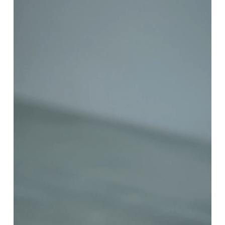
交換の際の往復の送料及び代引手数料は、お客様のご負担とな
へ。ふとした瞬間に大人らしい印象を与えます。
休業中にいただいたお問い合わせやご注文につきましては、翌
ります。
営業日より順次対応させていただきます。
【コーデ】
連休明けは混雑が予想されるため、通常よりお届けにお時間を
■ 初期不良・商品間違いによる返品・交換
いただく場合がございます。あらかじめご了承ください。
tutuと重ねれば、フリルや胸元のカーブが美しく調和し、とび
早急に対応させていただきます。交換の際の往復の手数料は、
きりキュートなルックスに。一生に一度の記念日をフォトジェ
弊社で負担いたします。
※ 夏季休業のご案内
ニックな装いで。
■ ご注意
■ 出荷について
【おすすめ】
・初期不良、商品間違いなどによる返品の場合でも、長期経過
午前9時までのご注文は、【営業日から当日】の発送となりま
ハーフバースデーやお食い初め、1歳の誕生日に。すくすく成
している場合お断りさせていただきます。
す。
・お客様のイメージ違いによる返品は受け付けしかねます。
長していくベビーへ、「おめでとう」の気持ちを込めたプレゼ
午前9時以降のご注文は、【翌営業日】の発送となります。
・刺しゅうを入れた商品、ラッピング商材は、返品・交換はで
ントとして。
きかねますのでご了承お願いします。
■ ご注意
・ご不明点などございましたらお気軽にお問い合わせくださ
パッケージ
・土日祝日および当社長期休業日（年末年始・ゴールデンウィ
い。
ーク・お盆等）は出荷業務とお問い合わせ対応がお休みとな
る場合があります。営業開始日から順次ご対応させていただ
きます。
・ご注文内容に確認すべき内容がある場合については発送日が
遅れる可能性があるため、あらかじめご了承ください。