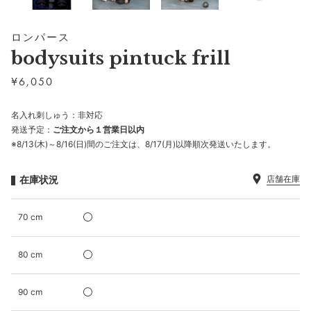
ロンパース
bodysuits pintuck frill
¥
6,050
名入れ刺しゅう：非対応
発送予定：
ご注文から１営業日以内
※8/13(木)～8/16(日)間のご注文は、8/17(月)以降順次発送いたします。
在庫状況
店舗在庫
70 cm
80 cm
90 cm