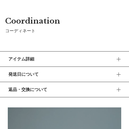
Coordination
コーディネート
アイテム詳細
記念日にぴったりの愛らしく上品なボディースーツ。アニバー
発送日について
サリーを盛り上げる華やかな一着です。
■ お盆期間中の営業・発送について
【デザイン】
返品・交換について
休業期間 2026年8月13日(木) 〜 16日(日)
襟元や袖のフリルが、赤ちゃんのしぐさをやわらかに引き立て
■ 返品・交換について
ます。ダスティピンクのメロウがやさしいアクセントに。
【ご注文について】
返品・交換をご希望される場合、商品到着より30日以内に必
休業期間中もオンラインショップでのご注文は24時間承って
ずご連絡ください。
【素材】
おります。
微起毛のカットソー素材が叶える上質な肌触りと質感。胸元で
■ お客様都合による返品・交換
【お問い合わせ・発送の再開について】
カーブを描く光沢生地との切り替えでドレスライクな雰囲気