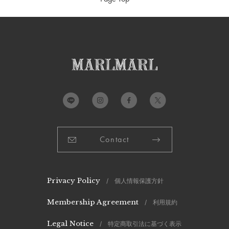
本体：
綿100%
別布部分：
綿96%、ポリウレタン4%
布ファスナー：
ポリエステル100%
※洗濯機不可・手洗いのみ。
※ドライクリーニング不可。
※色移りする事がありますので、淡色のものと分けて洗ってく
ださい。
Contact
※形を整えて陰干しして下さい。
※布ファスナー部分のホコリの付着が気になってきた場合は、
粘着クリーナーやエチケットブラシをご利用下さい。
製造国：
中国
Privacy Policy
/ 個人情報保護方針
Membership Agreement
/ 利用規約
Legal Notice
/ 特定商取引法に基づく表示