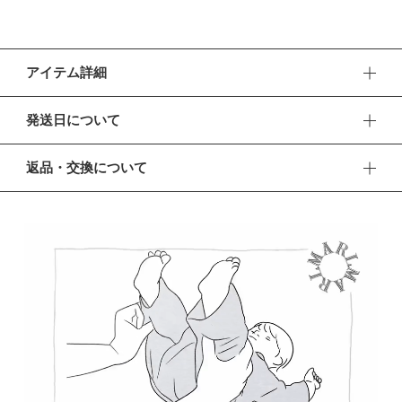
アイテム詳細
赤ちゃんの毎日を包み込むカバーオール。上質な肌触りと遊び
発送日について
心たっぷりのデザインと、ペアレンツ想いの工夫を盛り込ん
だ、毎日頼れるデイリーウエアとして。
■ お盆期間中の営業・発送について
返品・交換について
休業期間 2026年8月13日(木) 〜 16日(日)
【デザイン】
■ 返品・交換について
アシンメトリーの丸襟でモダンな印象に。袖と裾にはベビーの
【ご注文について】
返品・交換をご希望される場合、商品到着より30日以内に必
動きに合わせてやわらかに揺れるフリルをあしらいました。
休業期間中もオンラインショップでのご注文は24時間承って
ずご連絡ください。
おります。
【色／柄】
■ お客様都合による返品・交換
【お問い合わせ・発送の再開について】
ベビーにとって身近な積み木から着想を得た、まる・さんか
交換の際の往復の送料及び代引手数料は、お客様のご負担とな
く・しかくの楽しいパターン。個性あるかたちが集まって、や
休業中にいただいたお問い合わせやご注文につきましては、翌
ります。
営業日より順次対応させていただきます。
さしさと遊び心が息づくデザインに。控えめのピンクでやさし
連休明けは混雑が予想されるため、通常よりお届けにお時間を
■ 初期不良・商品間違いによる返品・交換
い表情へ。
いただく場合がございます。あらかじめご了承ください。
早急に対応させていただきます。交換の際の往復の手数料は、
【素材】
弊社で負担いたします。