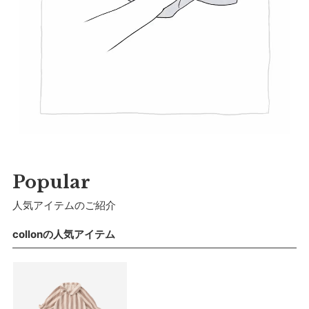
※ 夏季休業のご案内
ストレッチ性と吸水性に優れたコットン100%のパイル素材を
■ ご注意
採用しました。繊細なベビーの肌をふんわりと包みます。
■ 出荷について
・初期不良、商品間違いなどによる返品の場合でも、長期経過
午前9時までのご注文は、【営業日から当日】の発送となりま
【仕様／機能】
している場合お断りさせていただきます。
す。
・お客様のイメージ違いによる返品は受け付けしかねます。
前後のあきは布ファスナー仕様。面ファスナーのように、布同
午前9時以降のご注文は、【翌営業日】の発送となります。
・刺しゅうを入れた商品、ラッピング商材は、返品・交換はで
士が“ぺたん”とくっつく仕様です。肌触りは柔らかで着脱時の
きかねますのでご了承お願いします。
■ ご注意
音も気にならず、気持ちのよい使い心地。前身頃は斜めに大き
・ご不明点などございましたらお気軽にお問い合わせくださ
・土日祝日および当社長期休業日（年末年始・ゴールデンウィ
く開くので、お着替えもらくらく。背面は上下に大きく開くた
い。
ーク・お盆等）は出荷業務とお問い合わせ対応がお休みとな
め、おむつ替えもスムーズ。ウエスト背面には平ゴムをあしら
る場合があります。営業開始日から順次ご対応させていただ
い成長に合わせたフィット感の調整も可能に。
きます。
Popular
・ご注文内容に確認すべき内容がある場合については発送日が
【おすすめ】
遅れる可能性があるため、あらかじめご了承ください。
おうちで過ごす時間が長い小さな赤ちゃんにぴったり。出産祝
人気アイテムのご紹介
いとしても喜ばれる、実用性と可愛らしさを備えたアイテムで
collonの人気アイテム
す。
サイズ