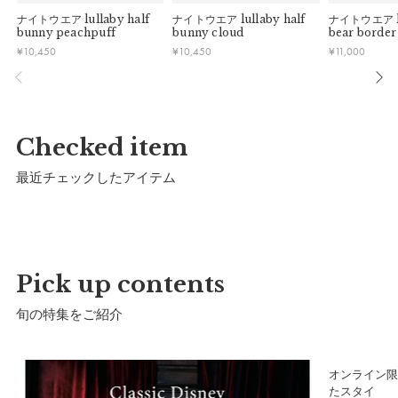
ナイトウエア
lullaby half
ナイトウエア
lullaby half
ナイトウエア
bunny peachpuff
bunny cloud
bear border
サイズ(70cm)
¥
10,450
¥
10,450
¥
11,000
a）総丈：
58cm
b）股下：
19cm
c）身幅：
26cm
Checked item
d）裄丈：
31.5cm
最近チェックしたアイテム
推奨年齢：
6ヶ月〜1歳まで
サイズ(80cm)
a）総丈：
64cm
Pick up contents
b）股下：
22.5cm
旬の特集をご紹介
c）身幅：
29cm
d）裄丈：
36cm
オンライン限定｜生まれた月の誕生花をモチーフにし
Classic
推奨年齢：
1歳〜2歳まで
たスタイ