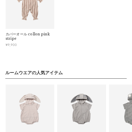
カバーオール
collon pink
stripe
¥
9,900
ルームウエアの人気アイテム
サイズ(60cm)
a）総丈：
51cm
b）股下：
15.5cm
c）身幅：
24cm
d）裄丈：
28cm
推奨年齢：
生後すぐ〜6ヶ月