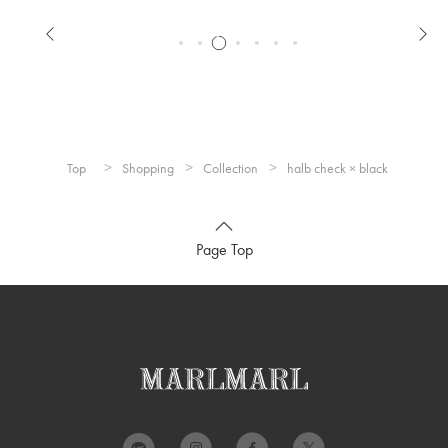
Top
Shopping
Collection
halb check × black
Page Top