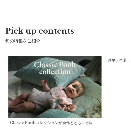
い。
※強い摩擦を避けてください。
※この製品は素材の性質上、表面の毛羽が絡み合いピリング
（毛玉）が発生する恐れがあります。ピリングが出来てしま
Pick up contents
ったら引っ張ろうとせず、小さなハサミで丁寧に取り除いて
旬の特集をご紹介
下さい。
※雨や汗などで濡れた状態のまま他のものと重ねたり、カバン
の中に入れると色移りの原因となりますので、お避け下さ
甚平と巾着｜
い。
製造国：
中国
し
Classic Poohコレクションが新作とともに再販