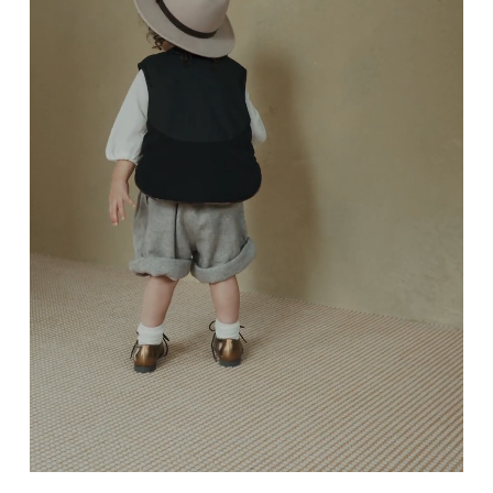
している場合お断りさせていただきます。
す。
・お客様のイメージ違いによる返品は受け付けしかねます。
【おすすめ】
午前9時以降のご注文は、【翌営業日】の発送となります。
・刺しゅうを入れた商品、ラッピング商材は、返品・交換はで
寒い季節も元気に遊びたい子どもたちに。成長しても羽織とし
きかねますのでご了承お願いします。
■ ご注意
て着られるので、きょうだい間でシェアすることも。
・ご不明点などございましたらお気軽にお問い合わせくださ
・土日祝日および当社長期休業日（年末年始・ゴールデンウィ
い。
ーク・お盆等）は出荷業務とお問い合わせ対応がお休みとな
サイズ
る場合があります。営業開始日から順次ご対応させていただ
きます。
・ご注文内容に確認すべき内容がある場合については発送日が
遅れる可能性があるため、あらかじめご了承ください。