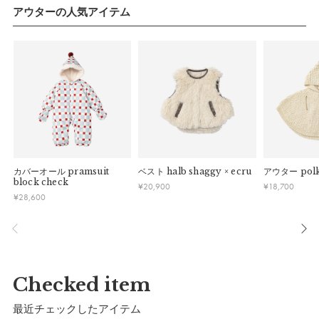
さい。
アウターの人気アイテム
詳細
表側：
ポリエステル62%、アクリル16%、羊毛11%、ナイロ
ン7%、レーヨン3%、綿1%
中わた：
ポリエステル100%
カバーオール
pramsuit
ベスト
halb shaggy × ecru
アウター
polk
block check
¥
20,900
¥
18,700
裏側身頃上部：
ポリエステル100%
¥
28,600
裏側身頃下部：
ポリエステル100%
衿ぐり、袖ぐり、表側ポケット口：
ポリエステル100%
Checked item
※水洗い不可。
※ドライクリーニング不可。
最近チェックしたアイテム
※直射日光の当たらない、風通しの良い場所で保管してくださ