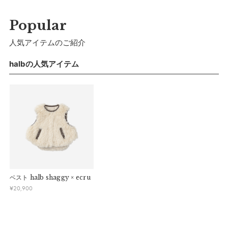
サイズ(80cm-90cm)
Popular
a）着丈：
35cm
人気アイテムのご紹介
b）身幅：
39cm
c）肩幅：
28cm
halbの人気アイテム
d）裾幅：
43cm
推奨年齢：
1歳〜3歳
サイズ(100cm-110cm)
a）着丈：
39.5cm
b）身幅：
42cm
c）肩幅：
32cm
ベスト
halb shaggy × ecru
d）裾幅：
47cm
¥
20,900
推奨年齢：
3歳〜5歳まで
※推奨年齢は個人差がございますので、実寸を参考にしてくだ