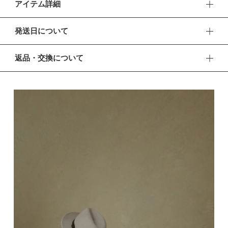
アイテム詳細
元気に遊び回る子どもたちにぬくもりを。肌寒い季節に活躍す
発送日について
るロングユースなベストです。クラシカルな印象もモードな印
象も、これひとつで叶えるリバーシブル仕様。
■ お盆期間中の営業・発送について
返品・交換について
休業期間 2026年8月13日(木) 〜 16日(日)
【デザイン】
■ 返品・交換について
羽織るだけで素敵なAラインシルエットに。表地は品良く素敵
【ご注文について】
返品・交換をご希望される場合、商品到着より30日以内に必
なウール調ブラウン系チェック、裏地は異素材を切り替えたブ
休業期間中もオンラインショップでのご注文は24時間承って
ずご連絡ください。
おります。
ラックを組み合わせました。袖や襟にはレザー調素材をあしら
い、全体を引き締めるアクセントに。
■ お客様都合による返品・交換
【お問い合わせ・発送の再開について】
交換の際の往復の送料及び代引手数料は、お客様のご負担とな
【仕様／機能】
休業中にいただいたお問い合わせやご注文につきましては、翌
ります。
営業日より順次対応させていただきます。
コーディネートに合わせてスタイルチェンジできるリバーシブ
連休明けは混雑が予想されるため、通常よりお届けにお時間を
■ 初期不良・商品間違いによる返品・交換
ル。裏地は濡れにも強い素材なので外遊びや、雨や雪にも。
いただく場合がございます。あらかじめご了承ください。
早急に対応させていただきます。交換の際の往復の手数料は、
【ロングユース】
弊社で負担いたします。
※ 夏季休業のご案内
袖がない分、成長してもゆとりを持って着られるのがベストの
■ ご注意
いいところ。肌寒い日の重ね着やアウターの上からでも活躍す
■ 出荷について
・初期不良、商品間違いなどによる返品の場合でも、長期経過
るため、季節をまたいで長く使えるのも魅力です。
午前9時までのご注文は、【営業日から当日】の発送となりま