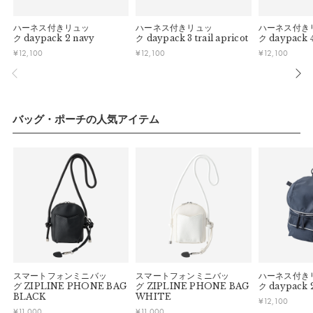
・お客様のイメージ違いによる返品は受け付けしかねます。
【シーン】
・刺しゅうを入れた商品、ラッピング商材は、返品・交換はで
大小多彩な内ポケットも魅力。各ポケットには○・□・☆がプ
ハーネス付きリュッ
ハーネス付きリュッ
ハーネス付き
きかねますのでご了承お願いします。
ク
daypack 2 navy
ク
daypack 3 trail apricot
ク
daypack 4
リントされたタグ付き。「○ポケットにはハンカチを入れよう
・ご不明点などございましたらお気軽にお問い合わせくださ
¥
12,100
¥
12,100
¥
12,100
ね」と一緒に荷物を整理して、お片付けの練習にもぴったり。
い。
【色／柄】
上品なピンク色が心待ちのお出かけに彩りを添えます。
バッグ・ポーチの人気アイテム
【ロングユース】
成長に合わせて長さを調整できる肩紐、チェストストラップ付
き。取り外し可能なハーネスも付属しており、不要時には正面
ポケットに収納できます。
【素材】
子どもの小さな冒険に汚れはつきもの。表地のポリエステル素
材には撥水加工が施されています。紐類もすべて水や汚れに強
いタフなポリエステルを採用しました。
スマートフォンミニバッ
スマートフォンミニバッ
ハーネス付き
グ
ZIPLINE PHONE BAG
グ
ZIPLINE PHONE BAG
ク
daypack 
サイズ
BLACK
WHITE
¥
12,100
¥
11,000
¥
11,000