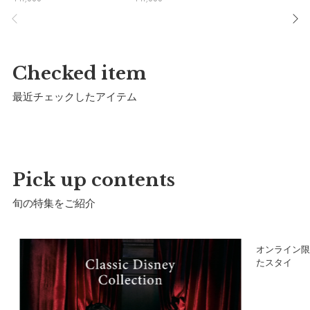
高さ：
約29.5cm
横幅：
約24cm
マチ：
約14.5cm
Checked item
付属ハーネス長さ：
約76cm
最近チェックしたアイテム
重さ（本体）：
約320g
容量：
約9L
推奨年齢：
2歳〜5歳
Pick up contents
旬の特集をご紹介
詳細
ア
オンライン限
表生地：
ポリエステル100%
たスタイ
裏生地：
ナイロン100%
メッシュ：
ポリエステル100%