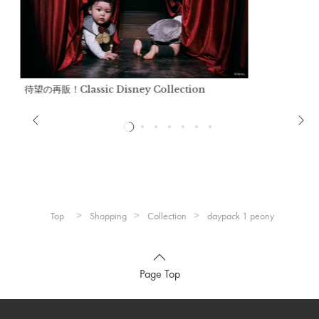
ハーネス：
ポリエステル100%
※洗濯機不可、手洗いのみ。
※ドライクリーニング不可。
※移染しやすいので他の物と分けて洗って下さい。
待望の再販！Classic Disney Collection
※洗濯の際は付属部分を取り外して下さい。
※アイロンの際は付属を外してください。
※アイロンの際は当て布をご使用ください。
※形を整えて陰干しして下さい。
※この製品は撥水加工が施されていますが、経年劣化により効
力が弱くなる恐れがあります。
※ハーネスは必ず保護者の管理のもとで使用し、お子さまの行
動には十分ご注意ください。
Top
Shopping
Collection
daypack 1 peony
※ハーネスをご使用の際は、必ずチェストストラップを装着し
てください。
※リュックのみで使用する際は、ハーネスを必ず取り外してく
Page Top
ださい。
※ハーネスの過度な引っ張りや、荷物の過度な詰め込みは避け
てください。