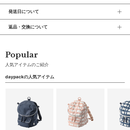
入園・入学・習いごとなど、新しい世界へ飛び込んで行く子ど
発送日について
もたちへMARLMARLが贈るスクールグッズシリーズ。
■ 出荷について
【デザイン】
返品・交換について
午前9時までのご注文は、【営業日から当日】の発送となりま
丸みを帯びたフォルムがキュートなデイパックです。ぐるりと
す。
■ 返品・交換について
施されたファスナーワークは可愛らしさと使いやすさを両立。
午前9時以降のご注文は、【翌営業日】の発送となります。
返品・交換をご希望される場合、商品到着より30日以内に必
ずご連絡ください。
【おすすめ】
Popular
■ ご注意
子どもの「自分でやりたい」を叶えて成長を後押しするアイテ
・土日祝日および当社長期休業日（年末年始・ゴールデンウィ
■ お客様都合による返品・交換
人気アイテムのご紹介
ムです。公園や保育園に通うキッズへのプレゼントに。フタ正
ーク・お盆等）は出荷業務とお問い合わせ対応がお休みとな
交換の際の往復の送料及び代引手数料は、お客様のご負担とな
る場合があります。営業開始日から順次ご対応させていただ
面にお名前を刺しゅうをすれば、世界でひとつだけの特別なリ
ります。
daypackの人気アイテム
きます。
ュックに。
・ご注文内容に確認すべき内容がある場合については発送日が
■ 初期不良・商品間違いによる返品・交換
遅れる可能性があるため、あらかじめご了承ください。
【仕様／機能】
早急に対応させていただきます。交換の際の往復の手数料は、
自立する設計と大きく開くU字カーブ状フタで、荷物を出し入
弊社で負担いたします。
れしやすく。ファスナー両端のタグは滑らかな開閉をサポート
■ ご注意
します。パイピングは反射機能付き。暗い場所でもしっかり光
・初期不良、商品間違いなどによる返品の場合でも、長期経過
って安心です。
している場合お断りさせていただきます。