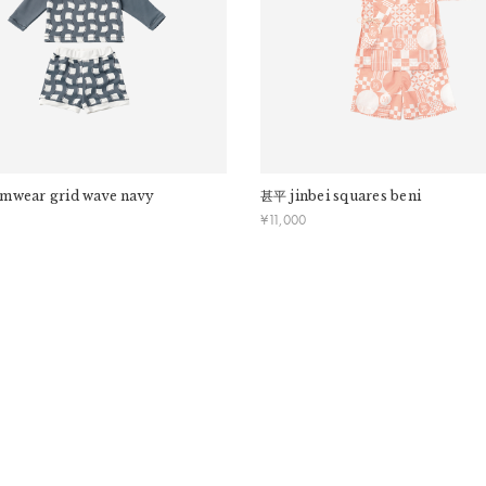
洗ってください。
汗や水等で湿った場合、摩擦で他の物に色移りする恐れがありますのでご注意くださ
imwear grid wave navy
甚平
jinbei squares beni
¥
11,000
の付着が見られる場合がございます。これらは製造工程上避けられないものであり