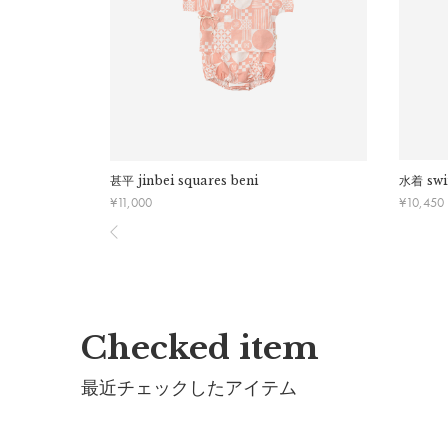
素材：
綿100%
※洗濯機不可、手洗いのみ。
※ドライクリーニング不可。
※色移りする事がありますので、淡色のものと分けて
※洗濯の際には裏返しにして下さい。
※アイロンの際は当て布をご使用ください。
※形を整えて陰干しして下さい。
※素材の特性上、色移りする場合がございます。特に
甚平
jinbei squares beni
水着
sw
¥
11,000
¥
10,450
※プリント生地の特性上、微細な色抜けや黒点、染料
めご了承ください。
製造国：
中国
Checked item
最近チェックしたアイテム