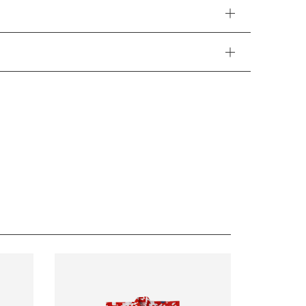
ドットのようにあしらった、トラディショナルでありな
。ブルマのように丸みを帯びたヒップがキュート。ペア
ペアルックを楽しむことも。
場合があります。営業開始日から順次ご対応させていた