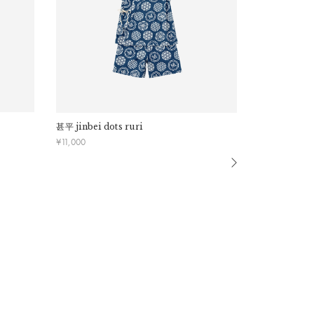
い。
甚平
jinbei dots ruri
水着
swimwea
¥
11,000
¥
10,450
、品質には問題ございません。製品の特性としてあらかじ