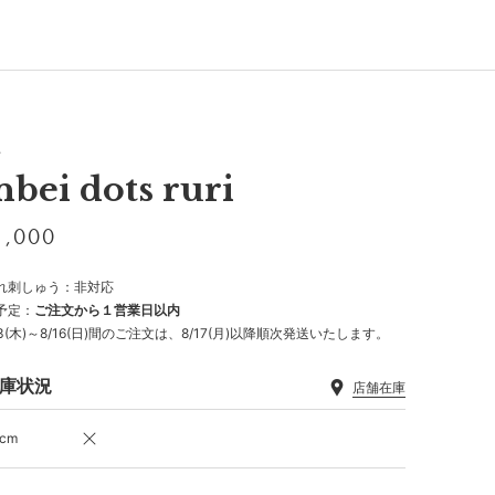
平
inbei dots ruri
1,000
れ刺しゅう：非対応
予定：
ご注文から１営業日以内
13(木)～8/16(日)間のご注文は、8/17(月)以降順次発送いたします。
庫状況
店舗在庫
 cm