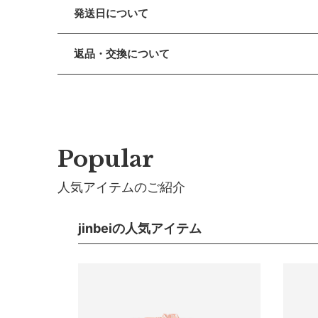
日本古来の文様を現代風にアレンジして、夏らしい粋
発送日について
【色／柄】
■ お盆期間中の営業・発送について
「すくすくと育ってほしい」という願いを込めた麻の葉
返品・交換について
休業期間 2026年8月13日(木) 〜 16日(日)
がら現代的なオリジナルグラフィックです。凜と美し
■ 返品・交換について
【ご注文について】
【仕様／機能】
返品・交換をご希望される場合、商品到着より30日以
休業期間中もオンラインショップでのご注文は24時間
ロンパースと法被のセパレートタイプ。ロンパースの
■ お客様都合による返品・交換
レンツも想わず笑顔になるシルエットです。
【お問い合わせ・発送の再開について】
交換の際の往復の送料及び代引手数料は、お客様のご
Popular
休業中にいただいたお問い合わせやご注文につきまし
【おすすめ】
連休明けは混雑が予想されるため、通常よりお届けに
■ 初期不良・商品間違いによる返品・交換
お祭りはもちろん暑い季節の部屋着や寝間着として。ロ
人気アイテムのご紹介
早急に対応させていただきます。交換の際の往復の手
※ 夏季休業のご案内
サイズ
■ ご注意
■ 出荷について
jinbeiの人気アイテム
・初期不良、商品間違いなどによる返品の場合でも、
午前9時までのご注文は、【営業日から当日】の発送
・お客様のイメージ違いによる返品は受け付けしかね
午前9時以降のご注文は、【翌営業日】の発送となり
・刺しゅうを入れた商品、ラッピング商材は、返品・
■ ご注意
・ご不明点などございましたらお気軽にお問い合わせ
・土日祝日および当社長期休業日（年末年始・ゴール
だきます。