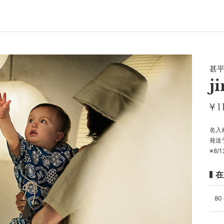
甚
j
¥
1
名入
発送
※8/
在
80