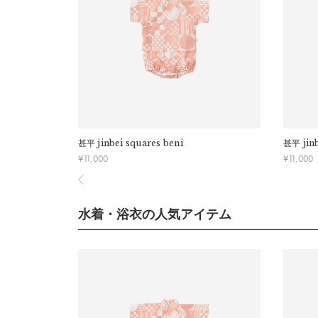
・ご注文内容に確認すべき内容がある場合については
甚平
jinbei squares beni
甚平
jin
¥
11,000
¥
11,000
水着・浴衣の人気アイテム
詳細