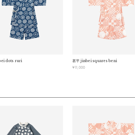
b）身幅：
34cm
発送日が遅れる可能性があるため、あらかじめご了承ください。
c）袖丈：
19.5cm
[ロンパース]
d）着丈：
46cm
e）身幅：
32cm
f）アームホール：
13cm
bei dots ruri
甚平
jinbei squares beni
¥
11,000
推奨年齢：
1歳～2歳
※推奨年齢は個人差がございますので、実