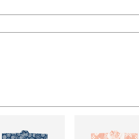
な装いへ。ロンパース型の甚平で、はじめての和装もお手軽に。
文様や、厄除けの意味を持つ鱗模様。そしてMARLMARLの「M」を
い藍色が小粋な表情を引き出します。
内に必ずご連絡ください。
承っております。
股下と両肩はスナップボタンなので、おむつ替えやお着替えが簡単です
負担となります。
ては、翌営業日より順次対応させていただきます。
お時間をいただく場合がございます。あらかじめご了承ください。
ンパース単品でも使えます。きょうだいやお友だちとjinbeiで揃えて
数料は、弊社で負担いたします。
長期経過している場合お断りさせていただきます。
となります。
ます。
ます。
サイズ(80cm)
交換はできかねますのでご了承お願いします。
ください。
a）着丈：
32.5cm
デンウィーク・お盆等）は出荷業務とお問い合わせ対応がお休みとなる