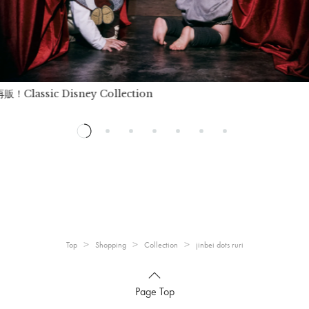
！Classic Disney Collection
Top
Shopping
Collection
jinbei dots ruri
Page Top