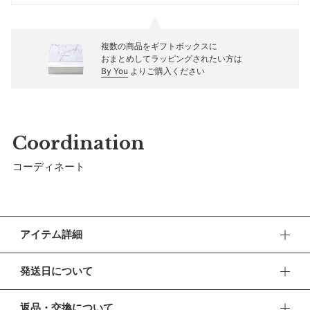
複数の商品をギフトボックスに
おまとめしてラッピングされたい方は
By You
よりご購入ください
Coordination
コーディネート
アイテム詳細
MARLMARLらしさに伝統的なチャイニーズテイストをひと
発送日について
匙。「たくさんの素敵な出会いとともに、すくすくと成長でき
ますように」という想いを込めたyuanシリーズです。
■ お盆期間中の営業・発送について
返品・交換について