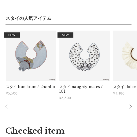
ーク・お盆等）は出荷業務とお問い合わせ対応がお休みとな
ニックな装いへ。
る場合があります。営業開始日から順次ご対応させていただ
きます。
【おすすめ】
スタイの人気アイテム
・ご注文内容に確認すべき内容がある場合については発送日が
yuanシリーズのrompers navyと合わせれば、思わずハグして
遅れる可能性があるため、あらかじめご了承ください。
しまいたくなる愛らしいルックスに。きょうだいやお友だちと
NEW
NEW
yuanシリーズで合わせてシミラールックを楽しむことも。お
名前刺しゅうをすれば世界でひとつだけのスタイに。
パッケージ
スタイ
bum bum / Dumbo
スタイ
naughty mates /
スタイ
dolce
101
¥
5,500
¥
4,180
¥
5,500
Checked item