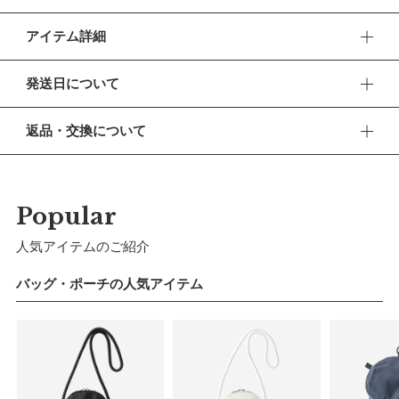
アイテム詳細
「汗ばむ季節も冷たいドリンクを子どもに」そんな親心に寄り
発送日について
添う、クールで都会的なデザインの保冷バッグ。自分らしく子
育てを楽しみたいペアレンツへ贈る、夏のお出かけを支える一
■ お盆期間中の営業・発送について
返品・交換について
品です。
休業期間 2026年8月13日(木) 〜 16日(日)
■ 返品・交換について
【デザイン】
【ご注文について】
返品・交換をご希望される場合、商品到着より30日以内に必
マットなボディに巾着仕様の開口部を組み合わせた、遊び心の
休業期間中もオンラインショップでのご注文は24時間承って
ずご連絡ください。
Popular
おります。
あるフォルム。斜めにカッティングされたレザー調のポケット
のフラップが目を引く、モダンな佇まいが魅力です。
■ お客様都合による返品・交換
人気アイテムのご紹介
【お問い合わせ・発送の再開について】
交換の際の往復の送料及び代引手数料は、お客様のご負担とな
【素材】
休業中にいただいたお問い合わせやご注文につきましては、翌
ります。
バッグ・ポーチの人気アイテム
営業日より順次対応させていただきます。
内側にはアルミシートを施し、しっかりとした保冷機能を備え
連休明けは混雑が予想されるため、通常よりお届けにお時間を
■ 初期不良・商品間違いによる返品・交換
ました。 本体には雨や汚れに強いタフな防水素材を採用し、
いただく場合がございます。あらかじめご了承ください。
早急に対応させていただきます。交換の際の往復の手数料は、
気兼ねなく使える実用性が夏の子育てシーンにゆとりをもたら
弊社で負担いたします。
します。
※ 夏季休業のご案内
■ ご注意
【仕様／機能】