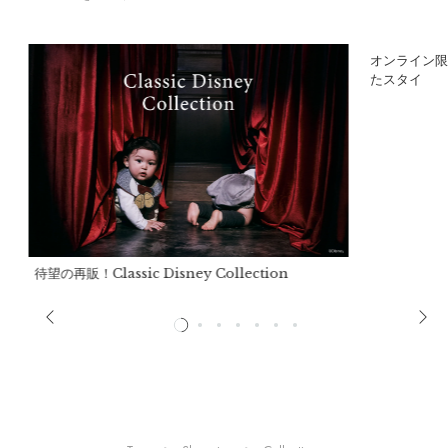
縦：
29cm
幅：
17cm
ア
オンライン限
底マチ幅：
12cm
たスタイ
肩紐の長さ：
88cm～130cm
重さ：
322g
推奨使用期間：
月齢12ヶ月目～
詳細
待望の再販！Classic Disney Collection
表地：
ポリエステル100％
裏地：
ポリエステル100%
合皮部分：
ポリウレタン50%、ポリエステル50%
製造国：
中国