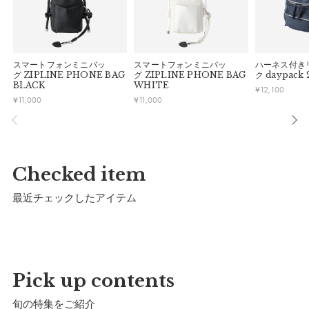
■ 出荷について
・初期不良、商品間違いなどによる返品の場合でも、長期経過
500mlのペットボトルが2本入る見た目以上の収納力。ペアレ
午前9時までのご注文は、【営業日から当日】の発送となりま
している場合お断りさせていただきます。
す。
ンツと子どもの飲み物をそれぞれ入れたり、飲み物+おやつの
・お客様のイメージ違いによる返品は受け付けしかねます。
午前9時以降のご注文は、【翌営業日】の発送となります。
組み合わせを収納したり、親子でシェアするのに最適なサイズ
・刺しゅうを入れた商品、ラッピング商材は、返品・交換はで
スマートフォンミニバッ
スマートフォンミニバッ
ハーネス付き
感です。内側上部には保冷剤用のメッシュポケットが付属して
きかねますのでご了承お願いします。
■ ご注意
グ
ZIPLINE PHONE BAG
グ
ZIPLINE PHONE BAG
ク
daypack 
おり、より効率的な保冷をサポートします。
・ご不明点などございましたらお気軽にお問い合わせくださ
BLACK
WHITE
¥
12,100
・土日祝日および当社長期休業日（年末年始・ゴールデンウィ
い。
¥
11,000
¥
11,000
ーク・お盆等）は出荷業務とお問い合わせ対応がお休みとな
【色／柄】
る場合があります。営業開始日から順次ご対応させていただ
異素材の質感が美しく映えるエクリュカラー。ピクニックや外
きます。
遊びなどのアクティブな1日に、洗練されたかっこよさを添え
・ご注文内容に確認すべき内容がある場合については発送日が
ます。
遅れる可能性があるため、あらかじめご了承ください。
Checked item
【おすすめ】
最近チェックしたアイテム
ペアレンツ共有の子育てアイテムとして。ショルダーの長さを
調整できるため、体格差のあるパートナーともお使いいただけ
ます。
サイズ
Pick up contents
旬の特集をご紹介